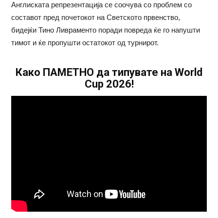
Англиската репрезентација се соочува со проблем со
составот пред почетокот на Светското првенство,
бидејќи Тино Ливраменто поради повреда ќе го напушти
тимот и ќе пропушти остатокот од турнирот.
Како ПАМЕТНО да типувате на World
Cup 2026!