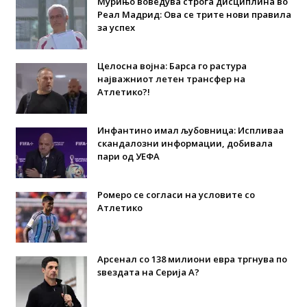
Мурињо воведува строга дисциплина во
Реал Мадрид: Ова се трите нови правила
за успех
Целосна војна: Барса го растура
најважниот летен трансфер на
Атлетико?!
Инфантино имал љубовница: Испливаа
скандалозни информации, добивала
пари од УЕФА
Ромеро се согласи на условите со
Атлетико
Арсенал со 138 милиони евра тргнува по
ѕвездата на Серија А?