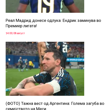
Реал Мадрид донесе одлука: Eндрик заминува во
Премиер лигата!
14:00, 08 август
(ФОТО) Тажна вест од Аргентина: Голема загуба во
семејството на Меси