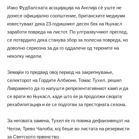
Иако Фудбалската асоцијација на Англија сè уште не
донесе официјално соопштение, британските медиуми
известуваат дека 23-годишниот десен бек на Њукасл
заработи повреда на листот. По ултразвучниот преглед,
се потврдило дека станува збор за полесна повреда, но
доволно сериозна за да го оддалечи од терените на
неколку недели.
Земајќи го предвид овој период на закрепнување,
селекторот на Гордите Албиони, Томас Тухел, решил
Ливраменто да го напушти репрезентативниот камп и да
се врати во Њукасл, каде што ќе ја продолжи својата
рехабилитација и ќе се подготви за престојната сезона.
За неговата замена, Тухел ќе го повика дефанзивецот на
Челзи, Трево Чалоба, кој беше во листата на резервисти
за Светското првенство.