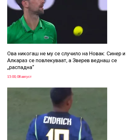
Ова никогаш не му се случило на Новак: Синер и
Алкараз се повлекуваат, а Зверев веднаш се
„распадна“
15:00, 08 август