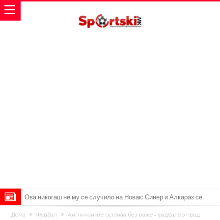
Ова никогаш не му се случило на Новак: Синер и Алкараз се
повлекуваат, а Зверев веднаш се „распадна“
Реал Мадрид донесе одлука: Eндрик заминува во Премиер
Дома
Фудбал
Англичаните останаа без важен фудбалер пред