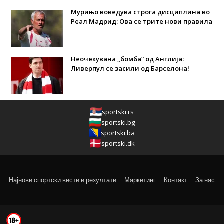
Мурињо воведува строга дисциплина во
Реал Мадрид: Ова се трите нови правила
Неочекувана „бомба“ од Англија:
Ливерпул се засили од Барселона!
sportski.rs
sportski.bg
sportski.ba
sportski.dk
Најнови спортски вести и резултати
Маркетинг
Контакт
За нас