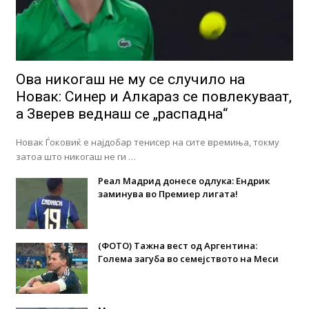
Ова никогаш не му се случило на
Новак: Синер и Алкараз се повлекуваат,
а Зверев веднаш се „распадна“
Новак Ѓоковиќ е најдобар тенисер на сите времиња, токму
затоа што никогаш не ги …
Реал Мадрид донесе одлука: Eндрик
заминува во Премиер лигата!
(ФОТО) Тажна вест од Аргентина:
Голема загуба во семејството на Меси