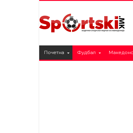
Почетна
Фудбал
Македонс