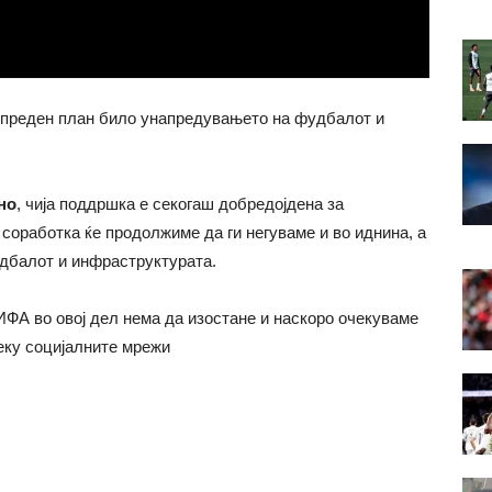
 преден план било унапредувањето на фудбалот и
но
, чија поддршка е секогаш добредојдена за
оработка ќе продолжиме да ги негуваме и во иднина, а
дбалот и инфраструктурата.
ИФА во овој дел нема да изостане и наскоро очекуваме
реку социјалните мрежи