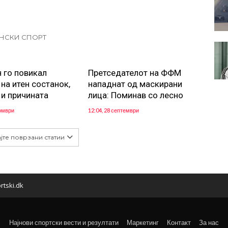
НСКИ СПОРТ
 го повикал
Претседателот на ФФМ
на итен состанок,
нападнат од маскирани
 и причината
лица: Поминав со лесно
томври
12:04, 28 септември
јте поврзани статии
rtski.dk
Најнови спортски вести и резултати
Маркетинг
Контакт
За нас