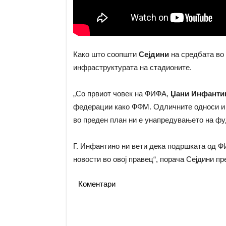
Како што соопшти
Сејдини
на средбата во
инфраструктурата на стадионите.
„Со првиот човек на ФИФА,
Џани Инфанти
федерации како ФФМ. Одличните односи и с
во преден план ни е унапредувањето на фу
Г. Инфантино ни вети дека подршката од Ф
новости во овој правец“, порача Сејдини п
Коментари