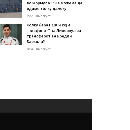
во Формула 1: Не можеме да
одиме толку далеку!
19:20, 06 август
Колку бара ПСЖ и кој е
„плафонот“ на Ливерпул за
трансферот ан Бредли
Баркола?
18:40, 06 август