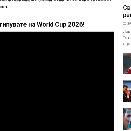
ино.
Св
ре
ипувате на World Cup 2026!
23:20
Лив
Тот
стр