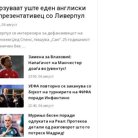
рзуваат уште еден англиски
презентативец со Ливерпул
, 06 август
ерпул се интересира за дефанзивецот на
енхем Џед Спенс, пишува „Сан“. 25-годишниот
аничен бек …
Замена за Влаховиќ:
Напаѓачот на Манчестер
доаѓа во Јувентус!
23:00, 06 август
УЕФА повторно се заканува со
бојкот на турнирите на ФИФА
поради Инфантино
22:40, 06 август
Мурињо бесен поради
одлуката на Реал: Протекоа
детали од разговорот што го
потресе Мадрид!