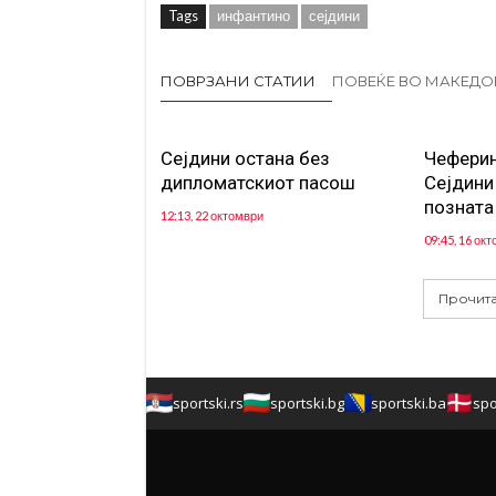
Tags
инфантино
сејдини
ПОВРЗАНИ СТАТИИ
ПОВЕЌЕ ВО МАКЕДО
Сејдини остана без
Чеферин
дипломатскиот пасош
Сејдини 
позната
12:13, 22 октомври
09:45, 16 ок
Прочита
sportski.rs
sportski.bg
sportski.ba
spo