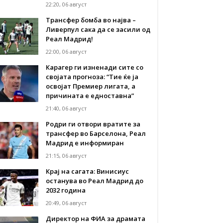
22:20, 06 август
Трансфер бомба во најва –
Ливерпул сака да се засили од
Реал Мадрид!
22:00, 06 август
Карагер ги изненади сите со
својата прогноза: “Тие ќе ја
освојат Премиер лигата, а
причината е едноставна”
21:40, 06 август
Родри ги отвори вратите за
трансфер во Барселона, Реал
Мадрид е информиран
21:15, 06 август
Крај на сагата: Винисиус
останува во Реал Мадрид до
2032 година
20:49, 06 август
Директор на ФИА за драмата