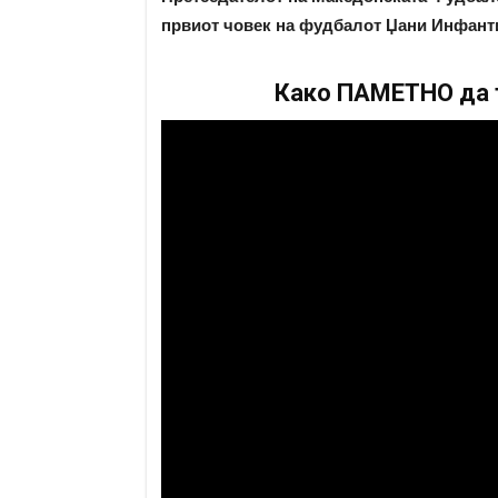
првиот човек на фудбалот Џани Инфант
Како ПАМЕТНО да т