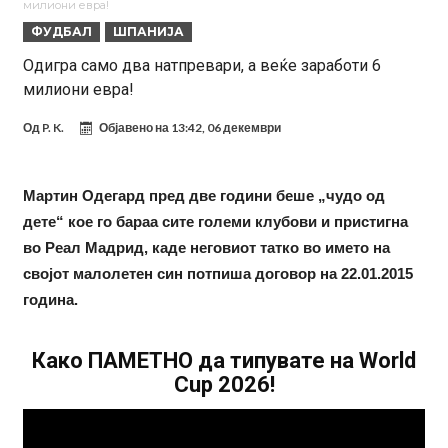
милиони евра!
Арсенал со 138 милиони евра тргнува по ѕвездата на Серија А?
ФУДБАЛ
ШПАНИЈА
Мурињо воведува строга дисциплина во Реал Мадрид: Ова се
Одигра само два натпревари, а веќе заработи 6
милиони евра!
трите нови правила
Неочекувана „бомба“ од Англија: Ливерпул се засили од
Барселона!
Тикет на денот (сабота, 08.08.2026)
Од
P. K.
Објавено на
13:42, 06 декември
Судење за смртта на Марадона: Откриени нови детали
Англиски репрезентативец обвинет за напад во ноќен клуб – ќе
Мартин Одегард пред две години беше „чудо од
дете“ кое го бараа сите големи клубови и пристигна
оди на суд!
Дилеми повеќе нема: Познато е кога Родри ќе стане новиот
во Реал Мадрид, каде неговиот татко во името на
фудбалер на Барселона
Ливерпул и Арсенал влегуваат во „војна“ поради фудбалер
својот малолетен син потпиша договор на 22.01.2015
вреден 69 милиони евра!
година.
Како ПАМЕТНО да типувате на World
Cup 2026!