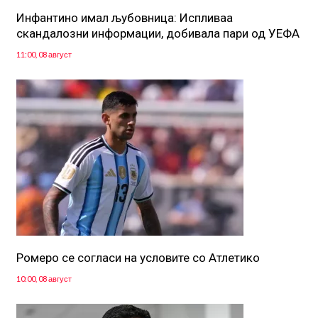
Инфантино имал љубовница: Испливаа
скандалозни информации, добивала пари од УЕФА
11:00, 08 август
Ромеро се согласи на условите со Атлетико
10:00, 08 август