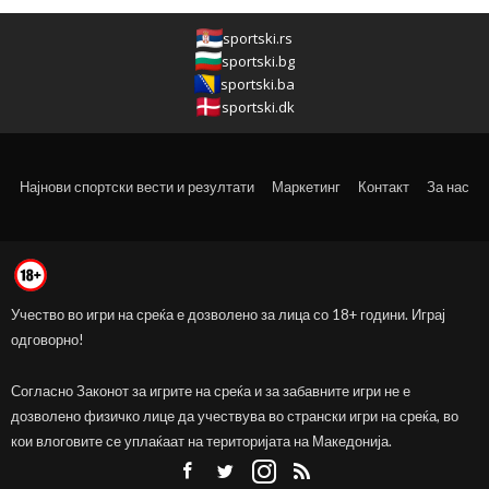
sportski.rs
sportski.bg
sportski.ba
sportski.dk
Најнови спортски вести и резултати
Маркетинг
Контакт
За нас
Учество во игри на среќа е дозволено за лица со 18+ години. Играј
одговорно!
Согласно Законот за игрите на среќа и за забавните игри не е
дозволено физичко лице да учествува во странски игри на среќа, во
кои влоговите се уплаќаат на територијата на Македонија.