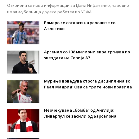
Откриени се нови информации за Џани Инфантино, наводно
имал љубовница додека работел во УЕФА …
Ромеро се согласи на условите со
Атлетико
Арсенал со 138 милиони евра тргнува по
ѕвездата на Серија А?
Мурињо воведува строга дисциплина во
Реал Мадрид: Ова се трите нови правила
Неочекувана „бомба“ од Англија:
Ливерпул се засили од Барселона!