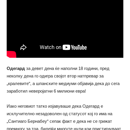
Одегард
за девет дена ќе наполни 18 години, пред
неколку дена го одигра својот втор натпревар за
„кралевите“, а шпанските медиуми објавија дека до сега
заработил неверојатни 6 милиони евра!
Иако неговиот татко изјавуваше дека Одегард е
исклучително незадоволен од статусот кој го има на
„Сантиаго Бернабеу“ сепак факт е дека не се грижат
премногу за тоа, бидејќи многуте нули кои пристигнуваат