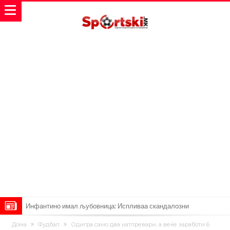
Инфантино имал љубовница: Испливаа скандалозни
информации, добивала пари од УЕФА
Ромеро се согласи на условите со Атлетико
Дома
Фудбал
Одигра само два натпревари, а веќе заработи 6