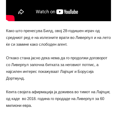
Како што пренесува Билд, овој 28-годишен играч од
средниот ред е на излезните врати во Ливерпул и на лето
ќе си замине како слободен агент.
Откако стана јасно дека нема да го продолжи договорот
со Ливерпул започна битката за неговиот потпис, а
најсилен интерес покажуваат Лајпциг и Борусија
Дортмунд.
Кеита својата афирмација ја доживеа во тимот на Лајпциг,
од каде во 2018. година го продаде на Ливерпул за 60
милиони евра.