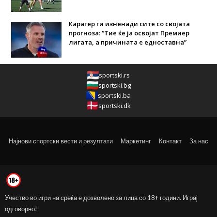
Карагер ги изненади сите со својата
прогноза: “Тие ќе ја освојат Премиер
лигата, а причината е едноставна”
sportski.rs
sportski.bg
sportski.ba
sportski.dk
Најнови спортски вести и резултати
Маркетинг
Контакт
За нас
Учество во игри на среќа е дозволено за лица со 18+ години. Играј
одговорно!