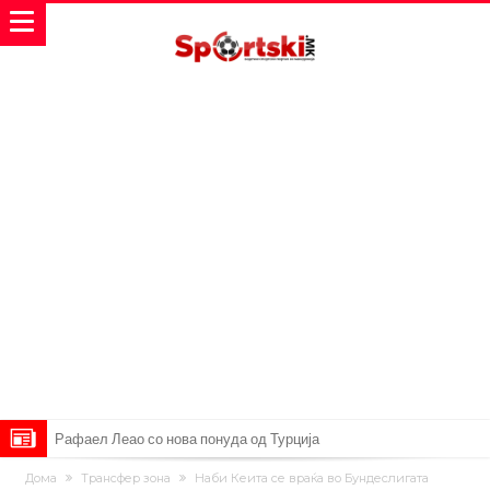
Рафаел Леао со нова понуда од Турција
Тикет на денот (петок, 07.08.2026)
Дома
Трансфер зона
Наби Кеита се враќа во Бундеслигата