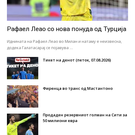
Рафаел Леао со нова понуда од Турција
Иднината на Рафаел Леао во Милан и натаму е неизвесна,
додека Галатасарај се појавува …
Тикет на денот (петок, 07.08.2026)
Фиренца во транс од Мастантоно
Продаден резервниот голман на Сити за
50 милиони евра