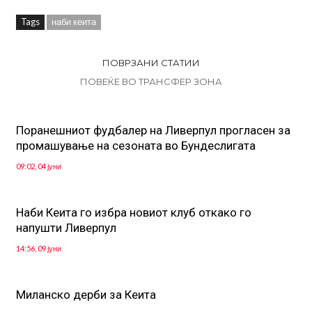
Tags
наби кеита
ПОВРЗАНИ СТАТИИ
ПОВЕЌЕ ВО ТРАНСФЕР ЗОНА
Поранешниот фудбалер на Ливерпул прогласен за
промашување на сезоната во Бундеслигата
09:02, 04 јуни
Наби Кеита го избра новиот клуб откако го
напушти Ливерпул
14:56, 09 јуни
Миланско дерби за Кеита