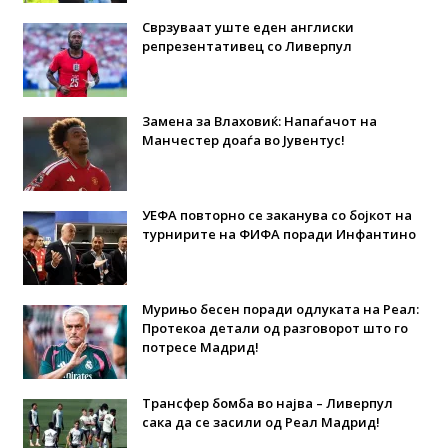
Сврзуваат уште еден англиски
репрезентативец со Ливерпул
Замена за Влаховиќ: Напаѓачот на
Манчестер доаѓа во Јувентус!
УЕФА повторно се заканува со бојкот на
турнирите на ФИФА поради Инфантино
Мурињо бесен поради одлуката на Реал:
Протекоа детали од разговорот што го
потресе Мадрид!
Трансфер бомба во најва – Ливерпул
сака да се засили од Реал Мадрид!