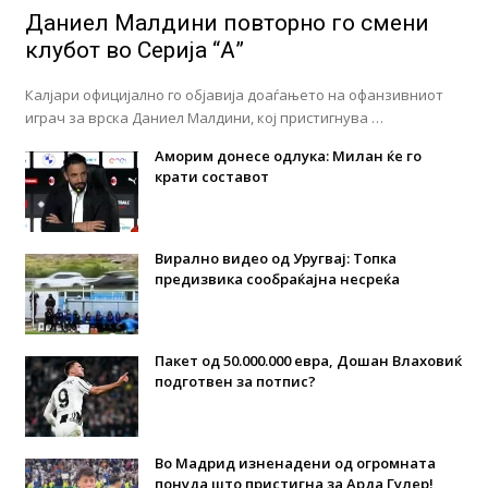
Даниел Малдини повторно го смени
клубот во Серија “А”
Калјари официјално го објавија доаѓањето на офанзивниот
играч за врска Даниел Малдини, кој пристигнува …
Аморим донесе одлука: Милан ќе го
крати составот
Вирално видео од Уругвај: Топка
предизвика сообраќајна несреќа
Пакет од 50.000.000 евра, Дошан Влаховиќ
подготвен за потпис?
Во Мадрид изненадени од огромната
понуда што пристигна за Арда Гулер!