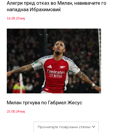
Алегри пред отказ во Милан, навивачите го
нападнаа Ибрахимовиќ
16:28, 25 мај
Милан тргнува по Габриел Жесус
21:00, 24 мај
Прочитајте поврзани статии