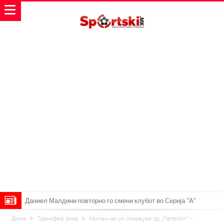
Даниел Малдини повторно го смени клубот во Серија “А”
Аморим донесе одлука: Милан ќе го крати составот
Дома
Трансфер зона
Милан не се откажува од „Петелот“ –