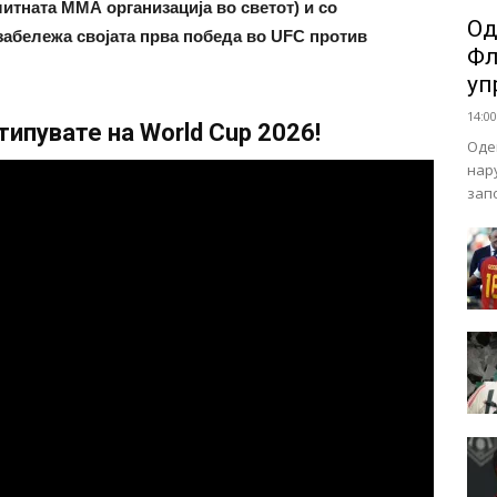
литната ММА организација во светот) и со
Од
 забележа својата прва победа во UFC против
Фл
уп
14:00
ипувате на World Cup 2026!
Оде
нар
зап