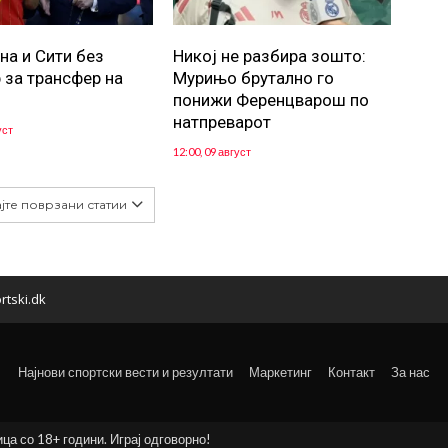
на и Сити без
Никој не разбира зошто:
 за трансфер на
Мурињо брутално го
понижи Ференцварош по
натпреварот
уст
12:00, 09 август
јте поврзани статии
rtski.dk
Најнови спортски вести и резултати
Маркетинг
Контакт
За нас
ица со 18+ години. Играј одговорно!