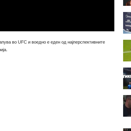
пува во UFC и воедно е еден од најперспективните
ијa.