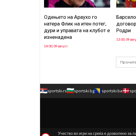
Одењето на Араухо го
Барсело
натера Флик на итен потег,
договор
дури и управата на клубот е
Родри
изненадена
13:00, 09 авг
14:00, 09 август
Прочита
sportski.rs
sportski.bg
sportski.ba
spo
Учество во игри на среќа е дозволено за л