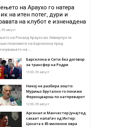
ењето на Араухо го натера
ик на итен потег, дури и
равата на клубот е изненадена
, 09 август
њето на Роналд Араухо во Ливерпул ги
уши плановите на Барселона пред
очнувањето на …
Барселона и Сити без договор
за трансфер на Родри
13:00, 09 август
Никој не разбира зошто:
Мурињо брутално го понижи
Ференцварош по натпреварот
12:00, 09 август
Арсенал и Манчестер Јунајтед
сакаат напаѓач од Интер:
Цената е 85 милиони евра