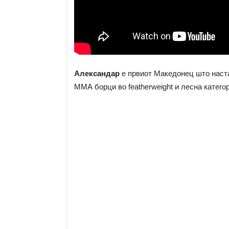
Александар
е првиот Македонец што наста
ММА борци во featherweight и лесна категор