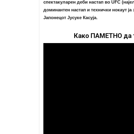
спектакуларен деби настап во UFC (наје
доминантен настап и технички нокаут ја
Јапонецот Јусуке Касуја.
Како ПАМЕТНО да т