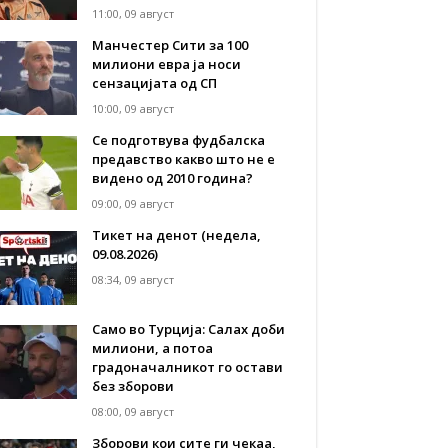
11:00, 09 август
Манчестер Сити за 100
милиони евра ја носи
сензацијата од СП
10:00, 09 август
Се подготвува фудбалска
предавство какво што не е
видено од 2010 година?
09:00, 09 август
Тикет на денот (недела,
09.08.2026)
08:34, 09 август
Само во Турција: Салах доби
милиони, а потоа
градоначалникот го остави
без зборови
08:00, 09 август
Зборови кои сите ги чекаа,