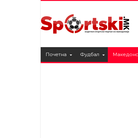
Почетна
Фудбал
Македонс