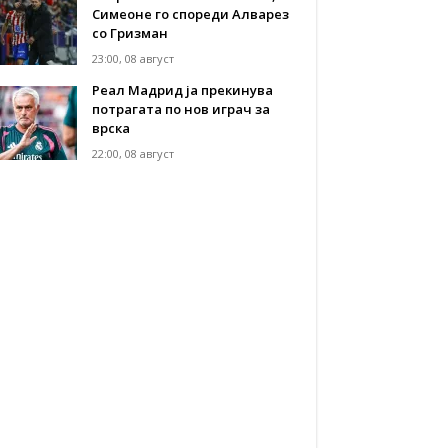
Симеоне го спореди Алварез
со Гризман
23:00, 08 август
Реал Мадрид ја прекинува
потрагата по нов играч за
врска
22:00, 08 август