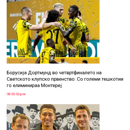
Борусија Дортмунд во четвртфиналето на
Светското клупско првенство: Со големи тешкотии
го елиминираа Монтереј
08:30, 02 јули