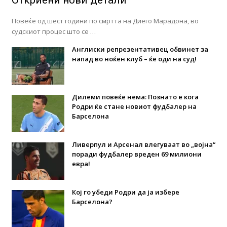
Повеќе од шест години по смртта на Диего Марадона, во
судскиот процес што се …
Англиски репрезентативец обвинет за
напад во ноќен клуб – ќе оди на суд!
Дилеми повеќе нема: Познато е кога
Родри ќе стане новиот фудбалер на
Барселона
Ливерпул и Арсенал влегуваат во „војна“
поради фудбалер вреден 69 милиони
евра!
Кој го убеди Родри да ја избере
Барселона?