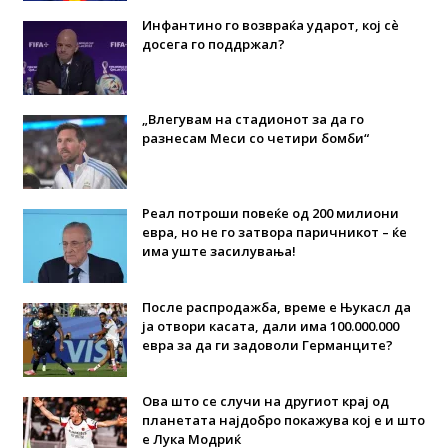
Инфантино го возвраќа ударот, кој сè
досега го поддржал?
„Влегувам на стадионот за да го
разнесам Меси со четири бомби“
Реал потроши повеќе од 200 милиони
евра, но не го затвора паричникот – ќе
има уште засилувања!
После распродажба, време е Њукасл да
ја отвори касата, дали има 100.000.000
евра за да ги задоволи Германците?
Ова што се случи на другиот крај од
планетата најдобро покажува кој е и што
е Лука Модриќ