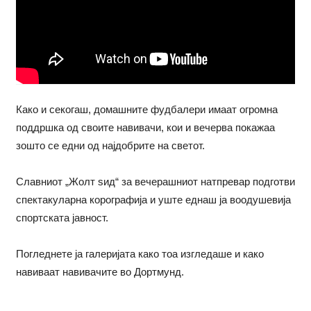
Како и секогаш, домашните фудбалери имаат огромна
поддршка од своите навивачи, кои и вечерва покажаа
зошто се едни од најдобрите на светот.
Славниот „Жолт ѕид“ за вечерашниот натпревар подготви
спектакуларна корографија и уште еднаш ја воодушевија
спортската јавност.
Погледнете ја галеријата како тоа изгледаше и како
навиваат навивачите во Дортмунд.