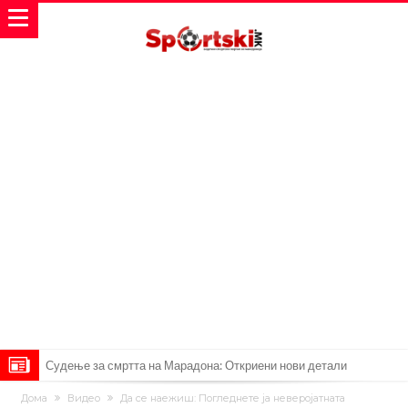
Судење за смртта на Марадона: Откриени нови детали
Англиски репрезентативец обвинет за напад во ноќен клуб – ќе
Дома
Видео
Да се наежиш: Погледнете ја неверојатната