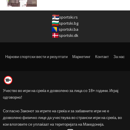
sportski.rs
sportski.bg
sportski.ba
sportski.dk
Најнови спортски вести и резултати
Маркетинг
Контакт
За нас
Учество во игри на среќа е дозволено за лица со 18+ години. Играј
одговорно!
Согласно Законот за игрите на среќа и за забавните игри не е
дозволено физичко лице да учествува во странски игри на среќа, во
кои влоговите се уплаќаат на територијата на Македонија.