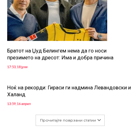
Братот на Џуд Белингем нема да го носи
презимето на дресот: Има и добра причина
17:53, 18 јуни
Ноќ на рекорди: Гираси ги надмина Левандовски и
Халанд
13:59, 16 април
Прочитајте поврзани статии