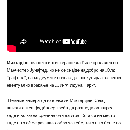
Михтарјан
ова лето инсистираше да биде продаден во
Манчестер Јунајтед, но не се снајде најдобро на „Олд
Трафорд“, па медиумите почнаа да шпекулираа за негово
евентуално враќање на „Сингл Идуна Парк“.
„Немаме намера да го враќаме Миктаријан. Секој
интелигентен фудбалер треба да разгледа однапред
каде и во каква средина оди да игра. Кога си на место
каде што сè се развива добро за тебе, како што беше во