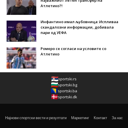
најважниот летен трансфер на
Атлетико?!
Инфантино имал љубовница: Испливаа
скандалозни информации, добивала
пари од УЕФА
Ромеро се согласи на условите со
Атлетико
sportski.rs
sportski.bg
sportski.ba
sportski.dk
Најнови спортски вести и резултати
Маркетинг
Контакт
За нас