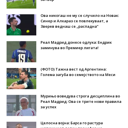
Ова никогаш не му се случило на Новак:
Синер и Алкараз се повлекуваат, а
Зверев веднаш се „распадна“
Реал Мадрид донесе одлука: Eндрик
заминува во Премиер лигата!
(ФОТО) Тажна вест од Аргентина:
Голема загуба во семејството на Меси
Мурињо воведува строга дисциплина во
Реал Мадрид: Ова се трите нови правила
за успех
Целосна војна: Барса го растура