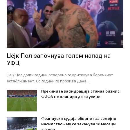
Џејк Пол започнува голем напад на
УФЦ
Џејк Пол долги години отворено го критикува боречкиот
естаблишмент. Со години го прозива Дана …
Прекините за хидрација станаа бизнис:
ФИФА не планира да ги укине
Француски судија обвинет за семејно
насилство – му се заканува 18 месеци
затвор