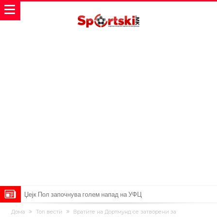
Џејк Пол започнува голем напад на УФЦ
Прекините за хидрација станаа бизнис: ФИФА не планира да ги
Дома
Топ вести
Вратите на Дортмунд се затворени за