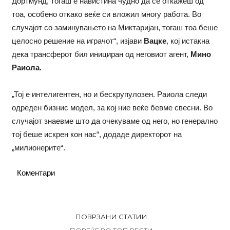
Дортмунд, тогаш е навистина чудно да се откажеш од
тоа, особено откако веќе си вложил многу работа. Во
случајот со заминувањето на Миктаријан, тогаш тоа беше
целосно решение на играчот“, изјави
Вацке
, кој истакна
дека трансферот бил инициран од неговиот агент,
Мино
Раиола.
„Тој е интелигентен, но и бескрупулозен. Раиола следи
одреден бизнис модел, за кој ние веќе бевме свесни. Во
случајот знаевме што да очекуваме од него, но генерално
тој беше искрен кон нас“, додаде директорот на
„милионерите“.
Коментари
ПОВРЗАНИ СТАТИИ