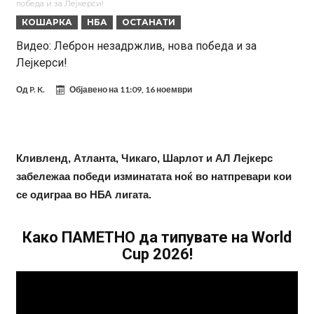
победа и за Лејкерси!
Модриќ откри што го натерало да остане во Милан
КОШАРКА
НБА
ОСТАНАТИ
Стотици навивачи го пречекаа Салах во Истанбул
Видео: Леброн незадржлив, нова победа и за
Лејкерси!
Арсенал и Њукасл веќе се договорија, Гимарејш заминува
АРСЕНАЛ ГО ЛАДИ ШАМПАЊОТ: Винисиус на праг на Лондон!
Од
P. K.
Објавено на
11:09, 16 ноември
Познат е следниот клуб на Душан Влаховиќ!
Решено е: Реал Мадрид го испраќа својот млад талент во Серија
Кливленд, Атланта, Чикаго, Шарлот и АЛ Лејкерс
“А”
Лукаку бара нов клуб
забележаа победи изминатата ноќ во натпревари кои
Тотенхем започна преговори со Гакпо
се одиграа во НБА лигата.
Како ПАМЕТНО да типувате на World
Cup 2026!