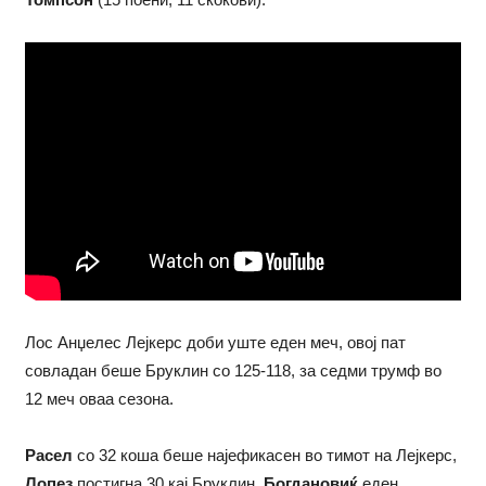
Лос Анџелес Лејкерс доби уште еден меч, овој пат
совладан беше Бруклин со 125-118, за седми трумф во
12 меч оваа сезона.
Расел
со 32 коша беше најефикасен во тимот на Лејкерс,
Лопез
постигна 30 кај Бруклин,
Богдановиќ
еден