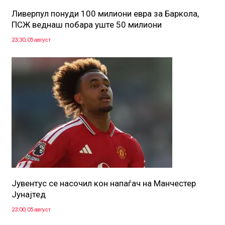
Ливерпул понуди 100 милиони евра за Баркола,
ПСЖ веднаш побара уште 50 милиони
23:30, 05 август
Јувентус се насочил кон напаѓач на Манчестер
Јунајтед
23:00, 05 август