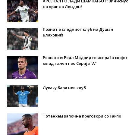
АРСЕНАЛ ГО ЛАДИ ШАМПАЊОТ: Винисиус
на праг на Лондон!
Познат е следниот клуб на Душан
Влаховиќ!
Решено е: Реал Мадрид го испраќа својот
млад талент во Серија “А”
Лукаку бара нов клуб
Тотенхем започна преговори со Гакпо