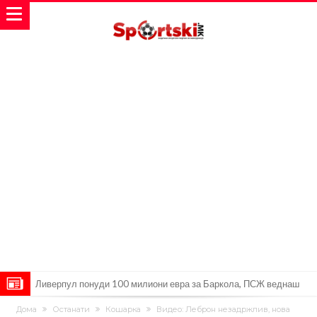
Ливерпул понуди 100 милиони евра за Баркола, ПСЖ веднаш
побара уште 50 милиони
Јувентус се насочил кон напаѓач на Манчестер Јунајтед
Дома
Останати
Кошарка
Видео: Леброн незадржлив, нова