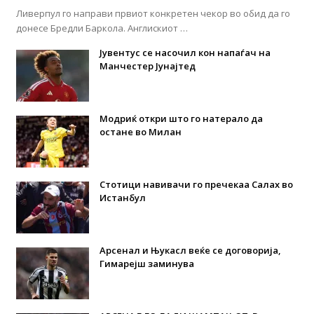
Ливерпул го направи првиот конкретен чекор во обид да го
донесе Бредли Баркола. Англискиот …
Јувентус се насочил кон напаѓач на
Манчестер Јунајтед
Модриќ откри што го натерало да
остане во Милан
Стотици навивачи го пречекаа Салах во
Истанбул
Арсенал и Њукасл веќе се договорија,
Гимарејш заминува