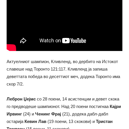
Актуелниот шампион, Кливленд, во дербито на Истокот
славеше над Торонто 121:117. Кливленд ја запиша
деветтата победа во десеттиот меч, додека Торонто има
скор 7/2.
Леброн Џејмс
со 28 поени, 14 асистенции и девет скока
го предводеше шампионот. Над 20 поени постигнаа
Кајри
Ирвинг
(24) и
Ченинг Фрај
(21), додека дабл-дабл
остарија
Кевин Лав
(19 поени, 13 скокови) и
Тристан
Томпсон
(15 поени, 11 скокови).