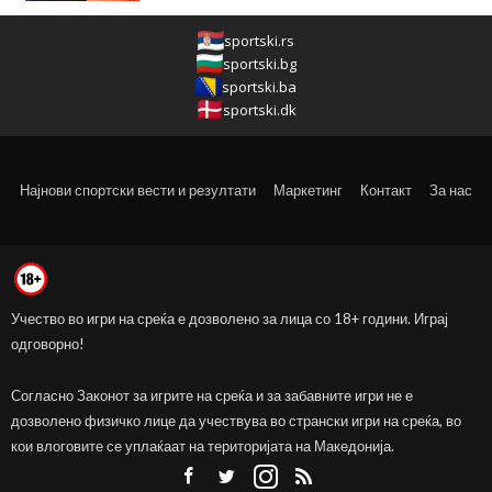
sportski.rs
sportski.bg
sportski.ba
sportski.dk
Најнови спортски вести и резултати
Маркетинг
Контакт
За нас
Учество во игри на среќа е дозволено за лица со 18+ години. Играј
одговорно!
Согласно Законот за игрите на среќа и за забавните игри не е
дозволено физичко лице да учествува во странски игри на среќа, во
кои влоговите се уплаќаат на територијата на Македонија.