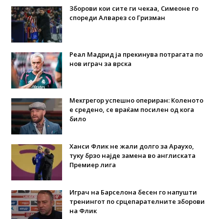
Зборови кои сите ги чекаа, Симеоне го
спореди Алварез со Гризман
Реал Мадрид ја прекинува потрагата по
нов играч за врска
Мекгрегор успешно опериран: Коленото
е средено, се враќам посилен од кога
било
Ханси Флик не жали долго за Араухо,
туку брзо најде замена во англиската
Премиер лига
Играч на Барселона бесен го напушти
тренингот по срцепарателните зборови
на Флик