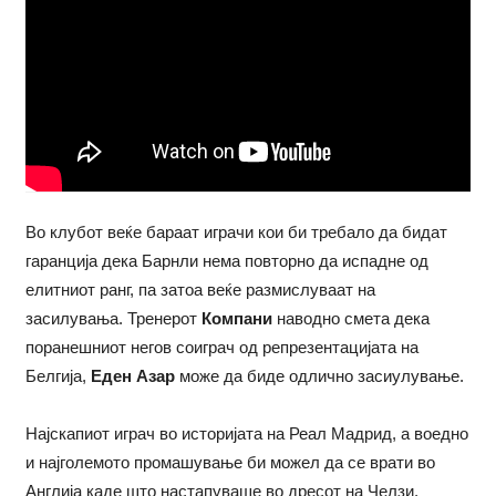
Во клубот веќе бараат играчи кои би требало да бидат
гаранција дека Барнли нема повторно да испадне од
елитниот ранг, па затоа веќе размислуваат на
засилувања. Тренерот
Компани
наводно смета дека
поранешниот негов соиграч од репрезентацијата на
Белгија,
Еден Азар
може да биде одлично засиулување.
Најскапиот играч во историјата на Реал Мадрид, а воедно
и најголемото промашување би можел да се врати во
Англија каде што настапуваше во дресот на Челзи.