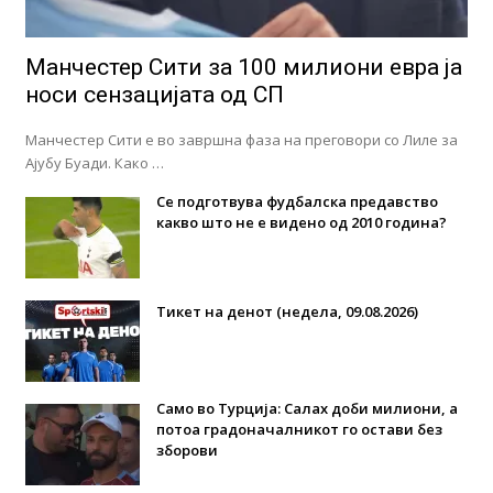
Манчестер Сити за 100 милиони евра ја
носи сензацијата од СП
Манчестер Сити е во завршна фаза на преговори со Лиле за
Ајубу Буади. Како …
Се подготвува фудбалска предавство
какво што не е видено од 2010 година?
Тикет на денот (недела, 09.08.2026)
Само во Турција: Салах доби милиони, а
потоа градоначалникот го остави без
зборови