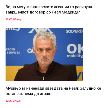
Војна меѓу менаџерските агенции го расипува
завршениот договор со Реал Мадрид!?
19:00, 03 август
Мурињо ја изненади ѕвездата на Реал: Залудно ќе
останеш, нема да играш
12:29, 27 јули