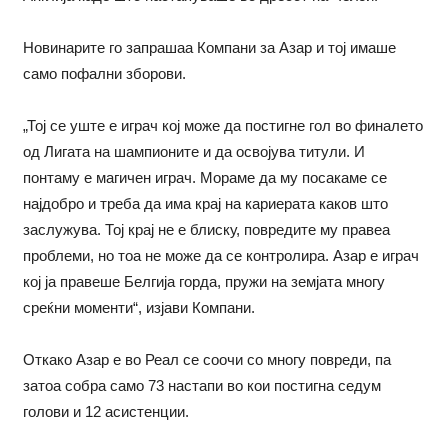
Новинарите го запрашаа Компани за Азар и тој имаше
само пофални зборови.
„Тој се уште е играч кој може да постигне гол во финалето
од Лигата на шампионите и да освојува титули. И
понтаму е магичен играч. Мораме да му посакаме се
најдобро и треба да има крај на кариерата каков што
заслужува. Тој крај не е блиску, повредите му правеа
проблеми, но тоа не може да се контролира. Азар е играч
кој ја правеше Белгија горда, пружи на земјата многу
среќни моменти“, изјави Компани.
Откако Азар е во Реал се соочи со многу повреди, па
затоа собра само 73 настапи во кои постигна седум
голови и 12 асистенции.