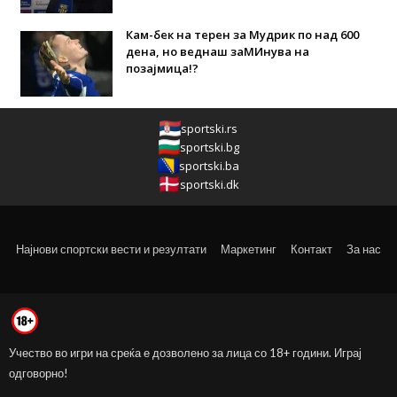
Кам-бек на терен за Мудрик по над 600
дена, но веднаш заМИнува на
позајмица!?
sportski.rs
sportski.bg
sportski.ba
sportski.dk
Најнови спортски вести и резултати
Маркетинг
Контакт
За нас
Учество во игри на среќа е дозволено за лица со 18+ години. Играј
одговорно!