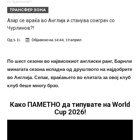
со Чурлинов?!
2010 година?
Тикет на денот (недела, 09.08.2026)
ТРАНСФЕР ЗОНА
Само во Турција: Салах доби милиони, а потоа градоначалникот
Азар се враќа во Англија и станува соиграч со
Чурлинов?!
го остави без зборови
Зборови кои сите ги чекаа, Симеоне го спореди Алварез со
Гризман
Реал Мадрид ја прекинува потрагата по нов играч за врска
Од
S. D.
Објавено на
14:44, 19 април
Мекгрегор успешно опериран: Коленото е средено, се враќам
посилен од кога било
Ханси Флик не жали долго за Араухо, туку брзо најде замена во
По шест сезони во највисокиот англиски ранг, Барнли
минатата сезона испадна од друштвото на најдобрите
англиската Премиер лига
Играч на Барселона бесен го напушти тренингот по
во Англија. Сепак, враќањето во елитата за овој клуб
срцепарателните зборови на Флик
Кам-бек на терен за Мудрик по над 600 дена, но веднаш
клуб беше многу брзо.
заМИнува на позајмица!?
Како ПАМЕТНО да типувате на World
Cup 2026!