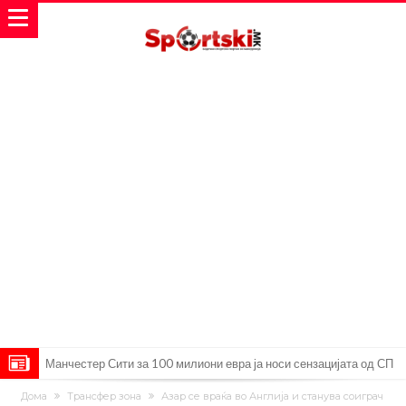
Манчестер Сити за 100 милиони евра ја носи сензацијата од СП
Се подготвува фудбалска предавство какво што не е видено од
Дома
Трансфер зона
Азар се враќа во Англија и станува соиграч