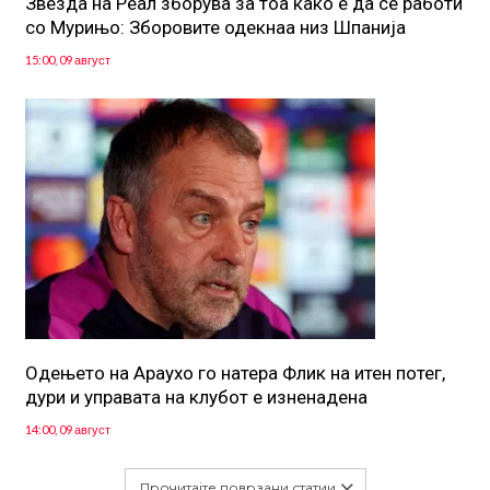
Звезда на Реал зборува за тоа како е да се работи
со Мурињо: Зборовите одекнаа низ Шпанија
15:00, 09 август
Одењето на Араухо го натера Флик на итен потег,
дури и управата на клубот е изненадена
14:00, 09 август
Прочитајте поврзани статии