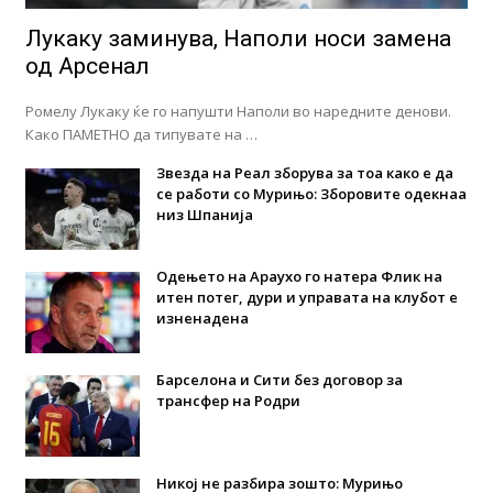
Лукаку заминува, Наполи носи замена
од Арсенал
Ромелу Лукаку ќе го напушти Наполи во наредните денови.
Како ПАМЕТНО да типувате на …
Звезда на Реал зборува за тоа како е да
се работи со Мурињо: Зборовите одекнаа
низ Шпанија
Одењето на Араухо го натера Флик на
итен потег, дури и управата на клубот е
изненадена
Барселона и Сити без договор за
трансфер на Родри
Никој не разбира зошто: Мурињо