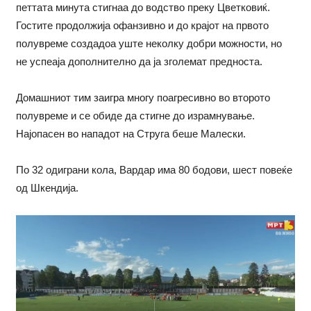
петтата минута стигнаа до водство преку Цветковиќ.
Гостите продолжија офанзивно и до крајот на првото
полувреме создадоа уште неколку добри можности, но
не успеаја дополнително да ја зголемат предноста.
Домашниот тим заигра многу поагресивно во второто
полувреме и се обиде да стигне до израмнување.
Најопасен во нападот на Струга беше Малески.
По 32 одиграни кола, Вардар има 80 бодови, шест повеќе
од Шкендија.