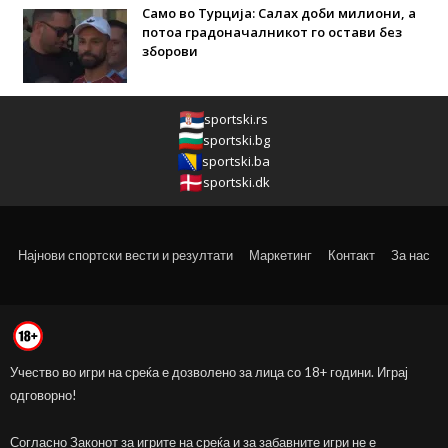
Само во Турција: Салах доби милиони, а
потоа градоначалникот го остави без
зборови
sportski.rs
sportski.bg
sportski.ba
sportski.dk
Најнови спортски вести и резултати
Маркетинг
Контакт
За нас
Учество во игри на среќа е дозволено за лица со 18+ години. Играј
одговорно!
Согласно Законот за игрите на среќа и за забавните игри не е