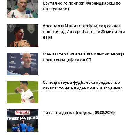
брутално го понижи Ференцварош по
натпреварот
Арсенал и Манчестер Јунајтед сакаат
напаѓач од Интер: Цената е 85 милиони
евра
Манчестер Сити за 100 милиони евра ја
носи сензацијата од СП
Се подготвува фудбалска предавство
какво што не е видено од 2010 година?
Тикет на денот (недела, 09.08.2026)