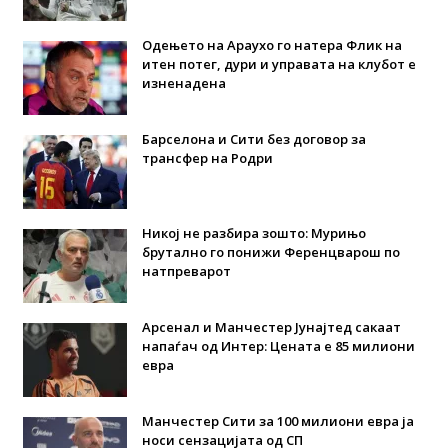
Одењето на Араухо го натера Флик на
итен потег, дури и управата на клубот е
изненадена
Барселона и Сити без договор за
трансфер на Родри
Никој не разбира зошто: Мурињо
брутално го понижи Ференцварош по
натпреварот
Арсенал и Манчестер Јунајтед сакаат
напаѓач од Интер: Цената е 85 милиони
евра
Манчестер Сити за 100 милиони евра ја
носи сензацијата од СП