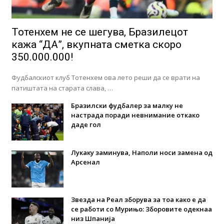
Тотенхем не се шегува, Бразилецот
кажа “ДА”, вкупната сметка скоро
350.000.000!
Фудбалскиот клуб Тотенхем ова лето реши да се врати на
патиштата на старата слава, …
Бразилски фудбалер за малку не
настрада поради невнимание откако
даде гол
Лукаку заминува, Наполи носи замена од
Арсенал
Звезда на Реал зборува за тоа како е да
се работи со Мурињо: Зборовите одекнаа
низ Шпанија