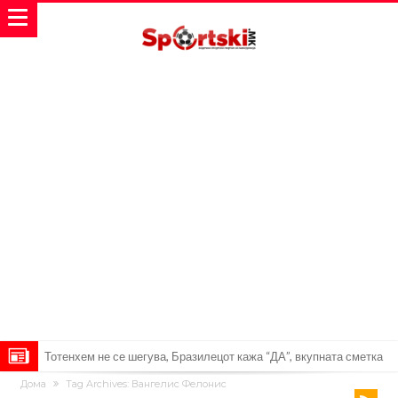
Тотенхем не се шегува, Бразилецот кажа “ДА”, вкупната сметка
Дома
Tag Archives: Вангелис Фелонис
скоро 350.000.000!
Бразилски фудбалер за малку не настрада поради невнимание