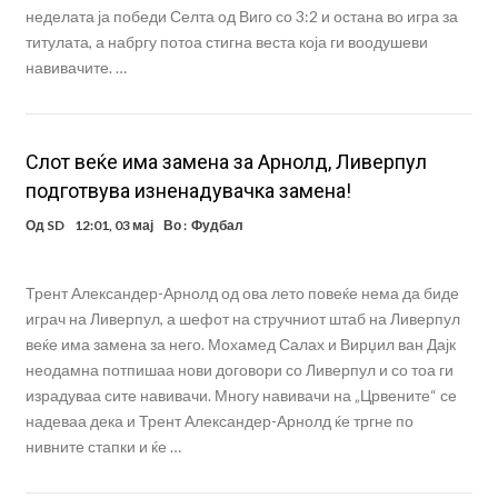
неделата ја победи Селта од Виго со 3:2 и остана во игра за
титулата, а набргу потоа стигна веста која ги воодушеви
навивачите. …
Слот веќе има замена за Арнолд, Ливерпул
подготвува изненадувачка замена!
Од
SD
12:01, 03 мај
Во :
Фудбал
Трент Александер-Арнолд од ова лето повеќе нема да биде
играч на Ливерпул, а шефот на стручниот штаб на Ливерпул
веќе има замена за него. Мохамед Салах и Вирџил ван Дајк
неодамна потпишаа нови договори со Ливерпул и со тоа ги
израдуваа сите навивачи. Многу навивачи на „Црвените“ се
надеваа дека и Трент Александер-Арнолд ќе тргне по
нивните стапки и ќе …