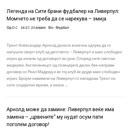
Легенда на Сити брани фудбалер на Ливерпул:
Момчето не треба да се нарекува – змија
Од
D C
14:27, 23 април
Во :
Фудбал
Трент Александар-Арнолд донесе конечна одлука да го
напушти својот клуб од детството – Ливерпул и како слободен
играч да излезе од договорот во јуни. Според сите светски
медиуми, Англичанецот од позицијата десен бек направи
договор со Реал Мадрид и во тој клуб ќе дојде како слободен
играч. Бројни навивачи на Ливерпул го нападнаа Трент на
сите социјални мрежи, а некои …
Арнолд може да замине: Ливерпул веќе има
замена – „црвените“ му нудат осум пати
поголем договор!