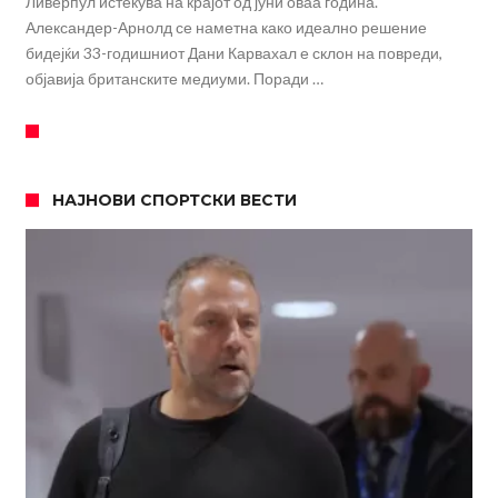
Ливерпул истекува на крајот од јуни оваа година.
Александер-Арнолд се наметна како идеално решение
бидејќи 33-годишниот Дани Карвахал е склон на повреди,
објавија британските медиуми. Поради …
НАЈНОВИ СПОРТСКИ ВЕСТИ