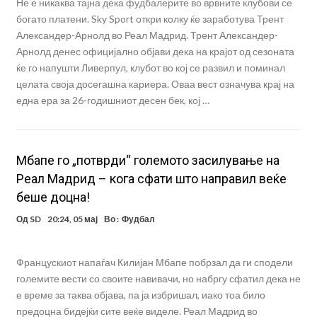
Не е никаква тајна дека фудбалерите во врвните клубови се
богато платени. Sky Sport откри колку ќе заработува Трент
Александер-Арнолд во Реал Мадрид. Трент Александер-
Арнолд денес официјално објави дека на крајот од сезоната
ќе го напушти Ливерпул, клубот во кој се развил и поминал
целата своја досегашна кариера. Оваа вест означува крај на
една ера за 26-годишниот десен бек, кој …
Mбапе го „потврди“ големото засилување на
Реал Мадрид – кога сфати што направил веќе
беше доцна!
Од
SD
20:24, 05 мај
Во :
Фудбал
Францускиот напаѓач Килијан Мбапе побрзал да ги сподели
големите вести со своите навивачи, но набргу сфатил дека не
е време за таква објава, па ја избришал, иако тоа било
предоцна бидејќи сите веќе виделе. Реал Мадрид во