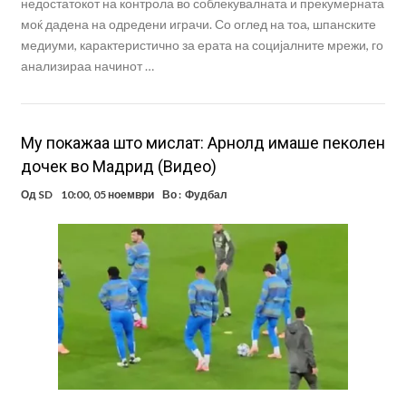
недостатокот на контрола во соблекувалната и прекумерната
моќ дадена на одредени играчи. Со оглед на тоа, шпанските
медиуми, карактеристично за ерата на социјалните мрежи, го
анализираа начинот …
Му покажаа што мислат: Арнолд имаше пеколен
дочек во Мадрид (Видео)
Од
SD
10:00, 05 ноември
Во :
Фудбал