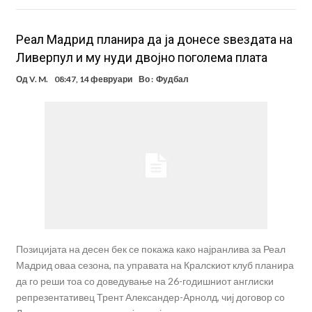
Реал Мадрид планира да ја донесе ѕвездата на
Ливерпул и му нуди двојно поголема плата
Од
V. M.
08:47, 14 февруари
Во :
Фудбал
Позицијата на десен бек се покажа како најранлива за Реал
Мадрид оваа сезона, па управата на Кралскиот клуб планира
да го реши тоа со доведување на 26-годишниот англиски
репрезентативец Трент Александер-Арнолд, чиј договор со