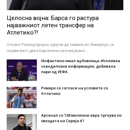
Целосна војна: Барса го растура
најважниот летен трансфер на
Атлетико?!
Откако Роналд Араухо одлучи да замине во Ливерпул, се
појави вест дека Барселона неочекувано …
Инфантино имал љубовница: Испливаа
скандалозни информации, добивала
пари од УЕФА
Ромеро се согласи на условите со
Атлетико
Арсенал со 138 милиони евра тргнува по
ѕвездата на Серија А?