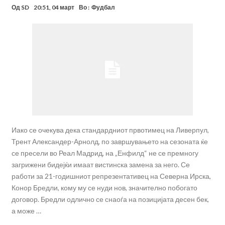
Од
SD
20:51, 04 март
Во :
Фудбал
Иако се очекува дека стандардниот првотимец на Ливерпул,
Трент Александер-Арнолд, по завршувањето на сезоната ќе
се пресели во Реал Мадрид, на „Енфилд“ не се премногу
загрижени бидејќи имаат вистинска замена за него. Се
работи за 21-годишниот репрезентативец на Северна Ирска,
Конор Бредли, кому му се нуди нов, значително побогато
договор. Бредли одлично се снаоѓа на позицијата десен бек,
а може …