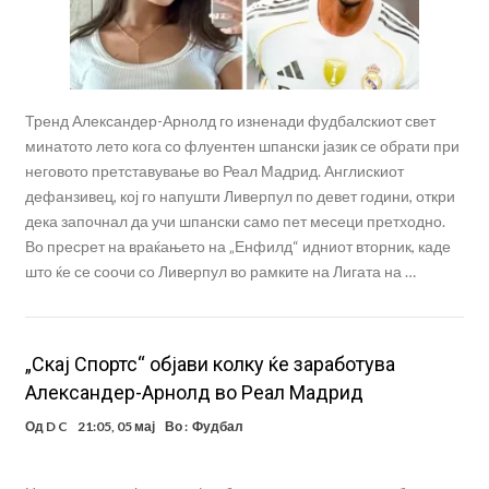
Тренд Александер-Арнолд го изненади фудбалскиот свет
минатото лето кога со флуентен шпански јазик се обрати при
неговото претставување во Реал Мадрид. Англискиот
дефанзивец, кој го напушти Ливерпул по девет години, откри
дека започнал да учи шпански само пет месеци претходно.
Во пресрет на враќањето на „Енфилд“ идниот вторник, каде
што ќе се соочи со Ливерпул во рамките на Лигата на …
„Скај Спортс“ објави колку ќе заработува
Александер-Арнолд во Реал Мадрид
Од
D C
21:05, 05 мај
Во :
Фудбал