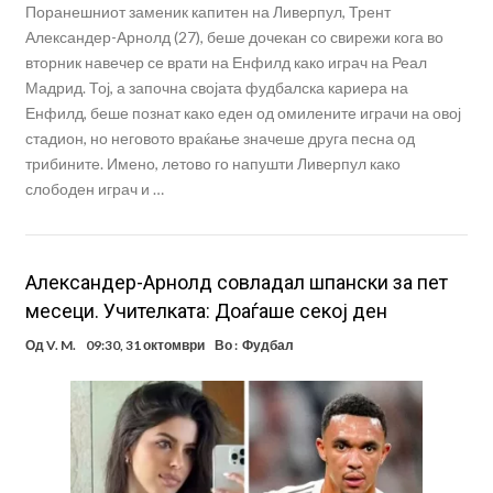
Поранешниот заменик капитен на Ливерпул, Трент
Александер-Арнолд (27), беше дочекан со свирежи кога во
вторник навечер се врати на Енфилд како играч на Реал
Мадрид. Тој, а започна својата фудбалска кариера на
Енфилд, беше познат како еден од омилените играчи на овој
стадион, но неговото враќање значеше друга песна од
трибините. Имено, летово го напушти Ливерпул како
слободен играч и …
Александер-Арнолд совладал шпански за пет
месеци. Учителката: Доаѓаше секој ден
Од
V. M.
09:30, 31 октомври
Во :
Фудбал