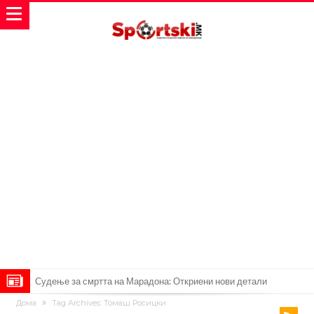
Судење за смртта на Марадона: Откриени нови детали
Дома
Tag Archives: Томаш Росицки
Англиски репрезентативец обвинет за напад во ноќен клуб – ќе