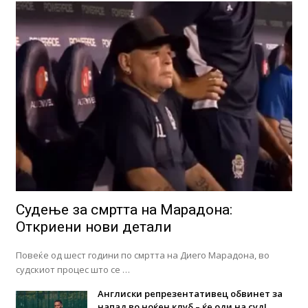
Судење за смртта на Марадона:
Откриени нови детали
Повеќе од шест години по смртта на Диего Марадона, во
судскиот процес што се …
Англиски репрезентативец обвинет за
напад во ноќен клуб – ќе оди на суд!