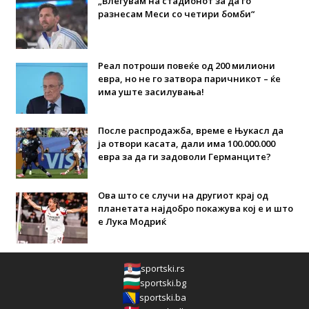
„Влегувам на стадионот за да го
разнесам Меси со четири бомби“
Реал потроши повеќе од 200 милиони
евра, но не го затвора паричникот – ќе
има уште засилувања!
После распродажба, време е Њукасл да
ја отвори касата, дали има 100.000.000
евра за да ги задоволи Германците?
Ова што се случи на другиот крај од
планетата најдобро покажува кој е и што
е Лука Модриќ
sportski.rs
sportski.bg
sportski.ba