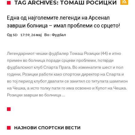
TAG ARCHIVES: ТОМАШ РОСИЦКИ
оди на суд!
Дилеми повеќе нема: Познато е кога Родри ќе стане новиот
фудбалер на Барселона
Ливерпул и Арсенал влегуваат во „војна“ поради фудбалер
Една од најголемите легенди на Арсенал
заврши болница – имал проблеми со срцето!
вреден 69 милиони евра!
Кој го убеди Родри да ја избере Барселона?
Од
SD
17:59, 26 мај
Во :
Фудбал
Инфантино го возвраќа ударот, кој сè досега го поддржал?
„Влегувам на стадионот за да го разнесам Меси со четири бомби“
Легендарниот чешки фудбалер Томаш Розицки (44) е итно
Реал потроши повеќе од 200 милиони евра, но не го затвора
примен во болница поради срцеви проблеми, потврди
фудбалскиот клуб Спарта Прага. Во изминатите шест и пол
паричникот – ќе има уште засилувања!
После распродажба, време е Њукасл да ја отвори касата, дали
години, Розицки работи како спортски директор на Спарта и
има 100.000.000 евра за да ги задоволи Германците?
Ова што се случи на другиот крај од планетата најдобро покажува
во тој период клубот двапати се закитил со титулата шампион
на Чешка, а исто толку пати го има освоено и Купот на Чешка.
кој е и што е Лука Модриќ
Розицки заврши во болница …
НАЈНОВИ СПОРТСКИ ВЕСТИ