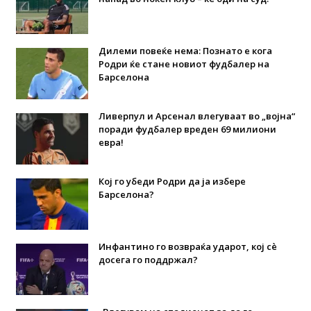
Дилеми повеќе нема: Познато е кога
Родри ќе стане новиот фудбалер на
Барселона
Ливерпул и Арсенал влегуваат во „војна“
поради фудбалер вреден 69 милиони
евра!
Кој го убеди Родри да ја избере
Барселона?
Инфантино го возвраќа ударот, кој сè
досега го поддржал?