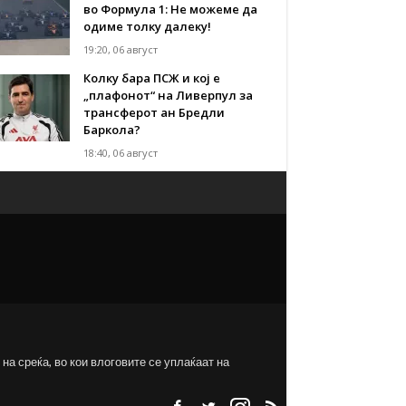
во Формула 1: Не можеме да
одиме толку далеку!
19:20, 06 август
Колку бара ПСЖ и кој е
„плафонот“ на Ливерпул за
трансферот ан Бредли
Баркола?
18:40, 06 август
на среќа, во кои влоговите се уплаќаат на