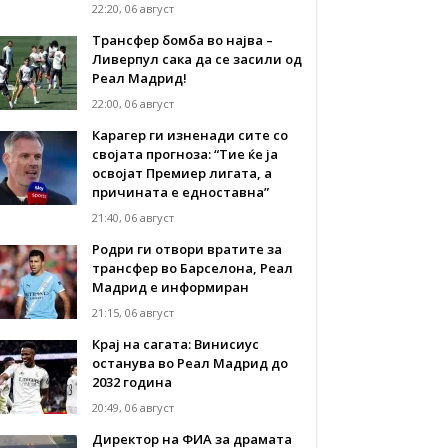
22:20, 06 август
Трансфер бомба во најва –
Ливерпул сака да се засили од
Реал Мадрид!
22:00, 06 август
Карагер ги изненади сите со
својата прогноза: “Тие ќе ја
освојат Премиер лигата, а
причината е едноставна”
21:40, 06 август
Родри ги отвори вратите за
трансфер во Барселона, Реал
Мадрид е информиран
21:15, 06 август
Крај на сагата: Винисиус
останува во Реал Мадрид до
2032 година
20:49, 06 август
Директор на ФИА за драмата