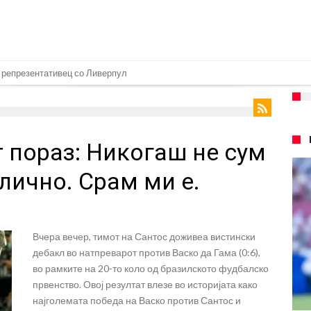
 репрезентативец со Ливерпул
т на Манчестер доаѓа во Јувентус!
 бојкот на турнирите на ФИФА поради Инфантино
 пораз: Никогаш не сум
 на Реал: Протекоа детали од разговорот што го потресе Мадрид!
верпул сака да се засили од Реал Мадрид!
лично. Срам ми е.
ојата прогноза: “Тие ќе ја освојат Премиер лигата, а причината е едноставн
рансфер во Барселона, Реал Мадрид е информиран
Вчера вечер, тимот на Сантос доживеа вистински
нува во Реал Мадрид до 2032 година
дебакл во натпреварот против Васко да Гама (0:6),
о Формула 1: Не можеме да одиме толку далеку!
во рамките на 20-то коло од бразилското фудбалско
првенство. Овој резултат влезе во историјата како
онот“ на Ливерпул за трансферот ан Бредли Баркола?
најголемата победа на Васко против Сантос и