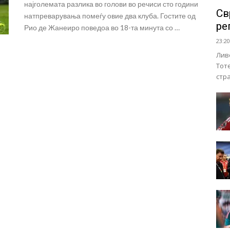
најголемата разлика во голови во речиси сто години
Св
натпреварувања помеѓу овие два клуба. Гостите од
ре
Рио де Жанеиро поведоа во 18-та минута со …
23:20
Лив
Тот
стр