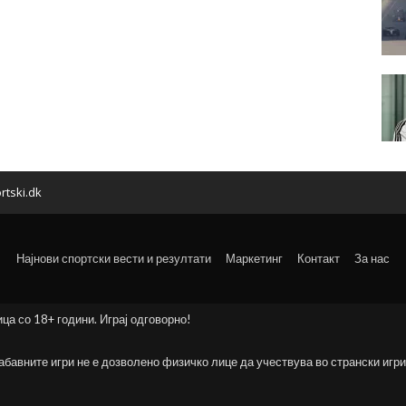
rtski.dk
Најнови спортски вести и резултати
Маркетинг
Контакт
За нас
ица со 18+ години. Играј одговорно!
забавните игри не е дозволено физичко лице да учествува во странски игри 