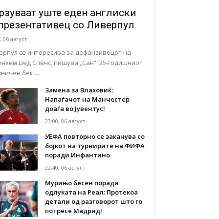
рзуваат уште еден англиски
презентативец со Ливерпул
, 06 август
ерпул се интересира за дефанзивецот на
енхем Џед Спенс, пишува „Сан“. 25-годишниот
аничен бек …
Замена за Влаховиќ:
Напаѓачот на Манчестер
доаѓа во Јувентус!
23:00, 06 август
УЕФА повторно се заканува со
бојкот на турнирите на ФИФА
поради Инфантино
22:40, 06 август
Мурињо бесен поради
одлуката на Реал: Протекоа
детали од разговорот што го
потресе Мадрид!