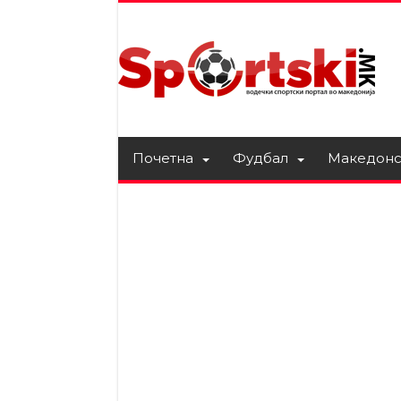
Почетна
Фудбал
Македонс