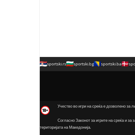
sportski.rs
sportski.bg
sportski.ba
spo
Учество во игри на среќа е дозволено за л
Согласно Законот за игрите на среќа и за 
територијата на Македонија.