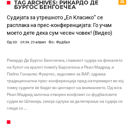
TAG ARCHIVES: РИКАРДО ДЕ
БУРГОС БЕНГОЕЧЕА
Англиски репрезентативец обвинет за напад во ноќен клуб – ќе
оди на суд!
Дилеми повеќе нема: Познато е кога Родри ќе стане новиот
Судијата за утрешното „Ел Класико“ се
расплака на прес-конференцијата: Го учам
фудбалер на Барселона
Ливерпул и Арсенал влегуваат во „војна“ поради фудбалер
моето дете дека сум чесен човек! (Видео)
вреден 69 милиони евра!
Кој го убеди Родри да ја избере Барселона?
Од
SD
19:34, 25 април
Во :
Фудбал
Инфантино го возвраќа ударот, кој сè досега го поддржал?
„Влегувам на стадионот за да го разнесам Меси со четири бомби“
Рикардо Де Бургос Бенгоечеа, главниот судија на финалето
на Купот на кралот помеѓу Барселона и Реал Мадрид, и
Реал потроши повеќе од 200 милиони евра, но не го затвора
Пабло Гонзалес Фуертес, задолжен за ВАР, одржаа
паричникот – ќе има уште засилувања!
После распродажба, време е Њукасл да ја отвори касата, дали
традиционална прес-конференција пред натпреварот во кој
има 100.000.000 евра за да ги задоволи Германците?
токму судиите ќе бидат во центарот на вниманието. Од кога
Реал Мадрид започна отворен конфликт со фудбалските
судии во Шпанија, секоја одлука за делегирање на судија се
гледа со …