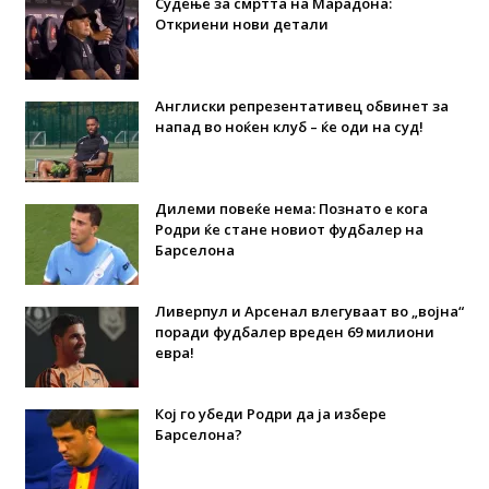
Судење за смртта на Марадона:
Откриени нови детали
Англиски репрезентативец обвинет за
напад во ноќен клуб – ќе оди на суд!
Дилеми повеќе нема: Познато е кога
Родри ќе стане новиот фудбалер на
Барселона
Ливерпул и Арсенал влегуваат во „војна“
поради фудбалер вреден 69 милиони
евра!
Кој го убеди Родри да ја избере
Барселона?