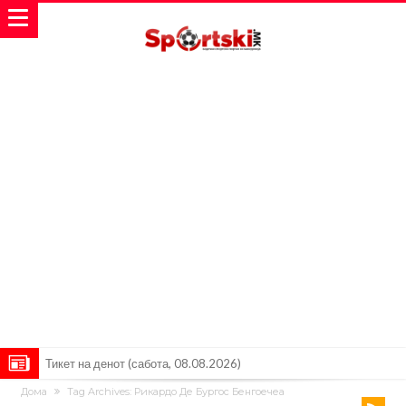
Тикет на денот (сабота, 08.08.2026)
Дома
Tag Archives: Рикардо Де Бургос Бенгоечеа
Судење за смртта на Марадона: Откриени нови детали