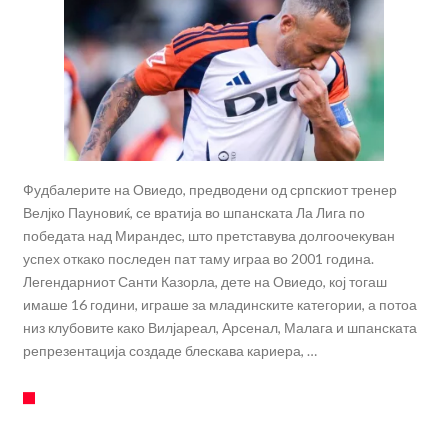
Фудбалерите на Овиедо, предводени од српскиот тренер
Велјко Пауновиќ, се вратија во шпанската Ла Лига по
победата над Мирандес, што претставува долгоочекуван
успех откако последен пат таму играа во 2001 година.
Легендарниот Санти Казорла, дете на Овиедо, кој тогаш
имаше 16 години, играше за младинските категории, а потоа
низ клубовите како Вилјареал, Арсенал, Малага и шпанската
репрезентација создаде блескава кариера, …