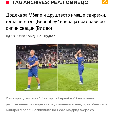
TAG ARCHIVES: РЕАЛ ОВИЕДО
Арсенал со 138 милиони евра тргнува по ѕвездата на Серија А?
Мурињо воведува строга дисциплина во Реал Мадрид: Ова се
Додека за Мбапе и друштвото имаше свирежи,
една легенда „Бернабеу“ вчера ја поздрави со
трите нови правила
Неочекувана „бомба“ од Англија: Ливерпул се засили од
силни овации (Видео)
Барселона!
Тикет на денот (сабота, 08.08.2026)
Од
SD
12:30, 15 мај
Во :
Фудбал
Судење за смртта на Марадона: Откриени нови детали
Англиски репрезентативец обвинет за напад во ноќен клуб – ќе
оди на суд!
Дилеми повеќе нема: Познато е кога Родри ќе стане новиот
фудбалер на Барселона
Ливерпул и Арсенал влегуваат во „војна“ поради фудбалер
вреден 69 милиони евра!
Иако присутните на “Сантијаго Бернабеу” беа повеќе
расположени за свирежи кон домашните ѕвезди, особено кон
Килијан Мбапе, навивачите на Реал Мадрид вчера со