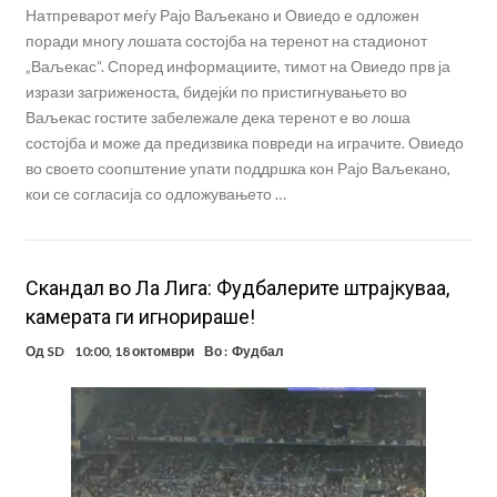
Натпреварот меѓу Рајо Ваљекано и Овиедо е одложен
поради многу лошата состојба на теренот на стадионот
„Ваљекас“. Според информациите, тимот на Овиедо прв ја
изрази загриженоста, бидејќи по пристигнувањето во
Ваљекас гостите забележале дека теренот е во лоша
состојба и може да предизвика повреди на играчите. Овиедо
во своето соопштение упати поддршка кон Рајо Ваљекано,
кои се согласија со одложувањето …
Скандал во Ла Лига: Фудбалерите штрајкуваа,
камерата ги игнорираше!
Од
SD
10:00, 18 октомври
Во :
Фудбал