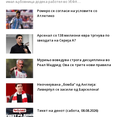
имал љубовница додека работел во УЕФА …
Ромеро се согласи на условите со
Атлетико
Арсенал со 138 милиони евра тргнува по
ѕвездата на Серија А?
Мурињо воведува строга дисциплина во
Реал Мадрид: Ова се трите нови правила
Неочекувана „бомба“ од Англија:
Ливерпул се засили од Барселона!
Тикет на денот (сабота, 08.08.2026)