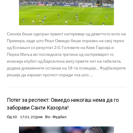
Синоќа беше одигран првиот натпревар од деветтото коло на
Примера, каде што Реал Овиедо беше поразен на свој терен
од Еспањол со резултат 2:0. Головите на Кике Гарсија и
Переа Миља во последната третина од натпреварот го
искачија клубот од Барселона меѓу првите пет на табелата,
додека домаќините останаа на 18-та позиција… Фудбалерите
решија да изразат протест поради тоа што …
Потег за респект: Овиедо никогаш нема да го
заборави Санти Казорла!
Од
SD
17:21, 23 јуни
Во :
Фудбал