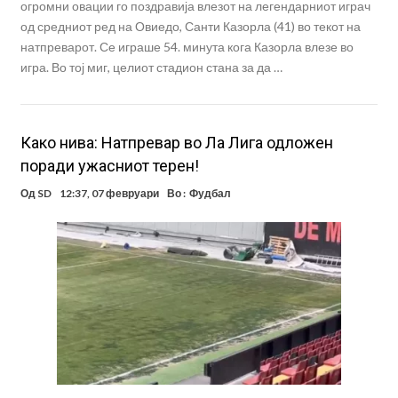
огромни овации го поздравија влезот на легендарниот играч
од средниот ред на Овиедо, Санти Казорла (41) во текот на
натпреварот. Се играше 54. минута кога Казорла влезе во
игра. Во тој миг, целиот стадион стана за да …
Како нива: Натпревар во Ла Лига одложен
поради ужасниот терен!
Од
SD
12:37, 07 февруари
Во :
Фудбал