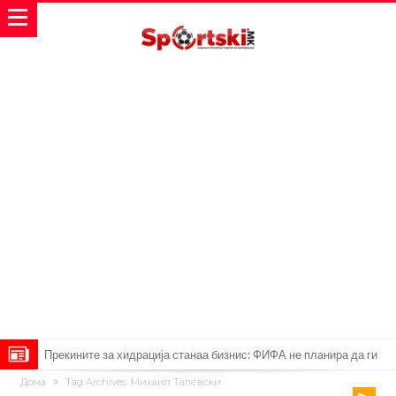
Прекините за хидрација станаа бизнис: ФИФА не планира да ги
Дома
Tag Archives: Михаил Талевски
укине
Француски судија обвинет за семејно насилство – му се заканува