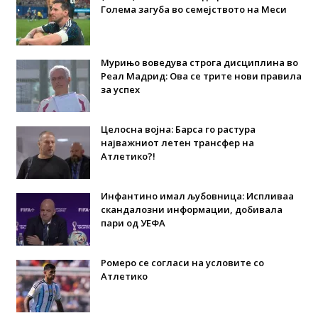
Голема загуба во семејството на Меси
Мурињо воведува строга дисциплина во
Реал Мадрид: Ова се трите нови правила
за успех
Целосна војна: Барса го растура
најважниот летен трансфер на
Атлетико?!
Инфантино имал љубовница: Испливаа
скандалозни информации, добивала
пари од УЕФА
Ромеро се согласи на условите со
Атлетико