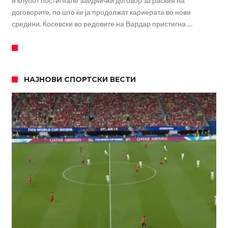
и клубот постигнале заеднички договор за раскин на
договорите, по што ќе ја продолжат кариерата во нови
средини. Ќосевски во редовите на Вардар пристигна …
НАЈНОВИ СПОРТСКИ ВЕСТИ