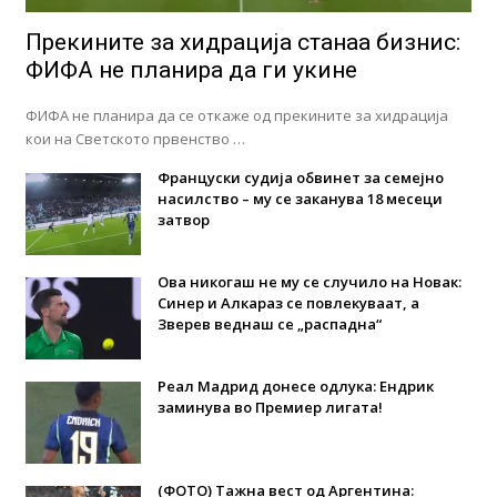
Прекините за хидрација станаа бизнис:
ФИФА не планира да ги укине
ФИФА не планира да се откаже од прекините за хидрација
кои на Светското првенство …
Француски судија обвинет за семејно
насилство – му се заканува 18 месеци
затвор
Ова никогаш не му се случило на Новак:
Синер и Алкараз се повлекуваат, а
Зверев веднаш се „распадна“
Реал Мадрид донесе одлука: Eндрик
заминува во Премиер лигата!
(ФОТО) Тажна вест од Аргентина: