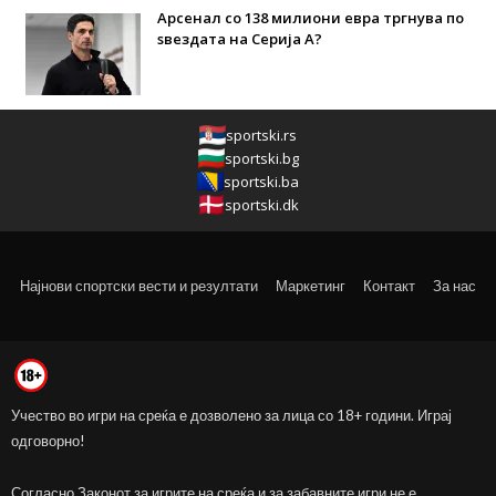
Арсенал со 138 милиони евра тргнува по
ѕвездата на Серија А?
sportski.rs
sportski.bg
sportski.ba
sportski.dk
Најнови спортски вести и резултати
Маркетинг
Контакт
За нас
Учество во игри на среќа е дозволено за лица со 18+ години. Играј
одговорно!
Согласно Законот за игрите на среќа и за забавните игри не е