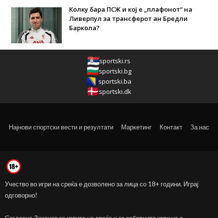
Колку бара ПСЖ и кој е „плафонот“ на
Ливерпул за трансферот ан Бредли
Баркола?
sportski.rs
sportski.bg
sportski.ba
sportski.dk
Најнови спортски вести и резултати
Маркетинг
Контакт
За нас
Учество во игри на среќа е дозволено за лица со 18+ години. Играј
одговорно!
Согласно Законот за игрите на среќа и за забавните игри не е