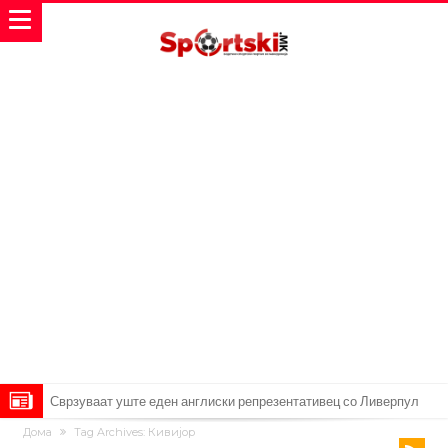
Сврзуваат уште еден англиски репрезентативец со Ливерпул
Дома
Tag Archives: Кивијор
Замена за Влаховиќ: Напаѓачот на Манчестер доаѓа во Јувентус!