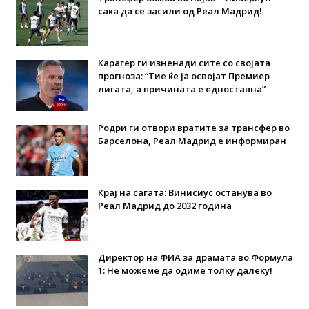
сака да се засили од Реал Мадрид!
Карагер ги изненади сите со својата
прогноза: “Тие ќе ја освојат Премиер
лигата, а причината е едноставна”
Родри ги отвори вратите за трансфер во
Барселона, Реал Мадрид е информиран
Крај на сагата: Винисиус останува во
Реал Мадрид до 2032 година
Директор на ФИА за драмата во Формула
1: Не можеме да одиме толку далеку!