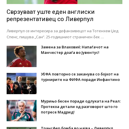
Сврзуваат уште еден англиски
репрезентативец со Ливерпул
Ливерпул се интересира за дефанзивецот на Тотенхем Џед
Спенс, пишува „Сан“. 25-годишниот страничен бек …
Замена за Влаховиќ: Напаѓачот на
Манчестер доаѓа во Јувентус!
УЕФА повторно се заканува со бојкот на
турнирите на ФИФА поради Инфантино
Мурињо бесен поради одлуката на Реал:
Протекоа детали од разговорот што го
потресе Мадрид!
Трансфер бомба во најва – Ливерпул