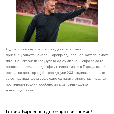
Фудбалскиот клуб Барселона денес го објави
пристигнувањето на Жоан Гарсија од Еспањол. Каталонскиот
гигант ја искористи клаузулата од 25 милиони евра за да го
ангажира голманот од својот локален ривал, а Гарсија стави
потпис на договор кој ќе трае до јуни 2031 година. Фановите
се согласуваат дека ова е едно од најзначајните засилувања
последните години, особено имајќи предвид дека
долгогодишната …
Готово: Барселона договори нов голман!