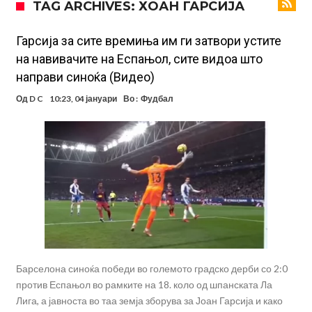
TAG ARCHIVES: ХОАН ГАРСИЈА
вреден 69 милиони евра!
Кој го убеди Родри да ја избере Барселона?
Инфантино го возвраќа ударот, кој сè досега го поддржал?
Гарсија за сите времиња им ги затвори устите
на навивачите на Еспањол, сите видоа што
„Влегувам на стадионот за да го разнесам Меси со четири бомби“
направи синоќа (Видео)
Реал потроши повеќе од 200 милиони евра, но не го затвора
Од
D C
10:23, 04 јануари
Во :
Фудбал
паричникот – ќе има уште засилувања!
После распродажба, време е Њукасл да ја отвори касата, дали
има 100.000.000 евра за да ги задоволи Германците?
Ова што се случи на другиот крај од планетата најдобро покажува
кој е и што е Лука Модриќ
Феран Торес кажал “да” на Пари Сен Жермен
Јувентус го сака Рајндерс, но под еден услов
Барселона синоќа победи во големото градско дерби со 2:0
против Еспањол во рамките на 18. коло од шпанската Ла
Лига, а јавноста во таа земја зборува за Јоан Гарсија и како