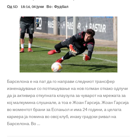
Од
SD
18:16, 04 јуни
Во :
Фудбал
Барселона е на пат да го направи следниот трансфер
изненадување со потпишување на нов голман откако одлучи
да ја активира откупната клаузула за чуварот на мрежата за
кој малкумина слушнале, а тоа е Жоан Гарсија. Жоан Гарсија
во моментот брани за Еспањол и има 24 години, а целата
кариера ја помина во овој клуб, инаку градски ривал на
Барселона. Во …