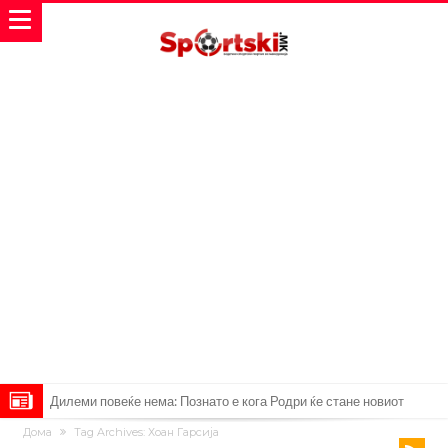
Дилеми повеќе нема: Познато е кога Родри ќе стане новиот
Дома
Tag Archives: Хоан Гарсија
фудбалер на Барселона
Ливерпул и Арсенал влегуваат во „војна“ поради фудбалер