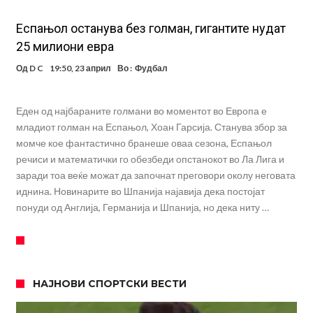
Еспањол останува без голман, гигантите нудат
25 милиони евра
Од
D C
19:50, 23 април
Во :
Фудбал
Еден од најбараните голмани во моментот во Европа е
младиот голман на Еспањол, Хоан Гарсија. Станува збор за
момче кое фантастично бранеше оваа сезона, Еспањол
речиси и математички го обезбеди опстанокот во Ла Лига и
заради тоа веќе можат да започнат преговори околу неговата
иднина. Новинарите во Шпанија најавија дека постојат
понуди од Англија, Германија и Шпанија, но дека ниту …
НАЈНОВИ СПОРТСКИ ВЕСТИ