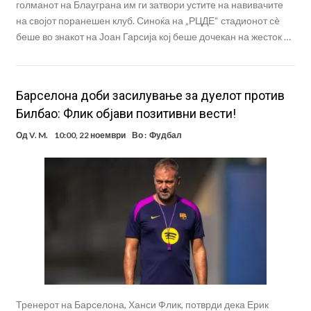
голманот на Блауграна им ги затвори устите на навивачите
на својот поранешен клуб. Синоќа на „РЦДЕ“ стадионот сè
беше во знакот на Јоан Гарсија кој беше дочекан на жесток …
Барселона доби засилување за дуелот против
Билбао: Флик објави позитивни вести!
Од
V. M.
10:00, 22 ноември
Во :
Фудбал
Тренерот на Барселона, Ханси Флик, потврди дека Ерик