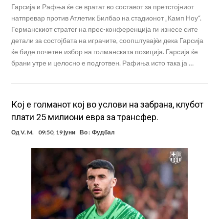
Гарсија и Рафња ќе се вратат во составот за претстојниот
натпревар против Атлетик Билбао на стадионот „Камп Ноу“.
Германскиот стратег на прес-конференција ги изнесе сите
детали за состојбата на играчите, соопштувајќи дека Гарсија
ќе биде почетен избор на голманската позиција. Гарсија ќе
брани утре и целосно е подготвен. Рафиња исто така ја …
Кој е голманот кој во услови на забрана, клубот
плати 25 милиони евра за трансфер.
Од
V. M.
09:50, 19 јуни
Во :
Фудбал