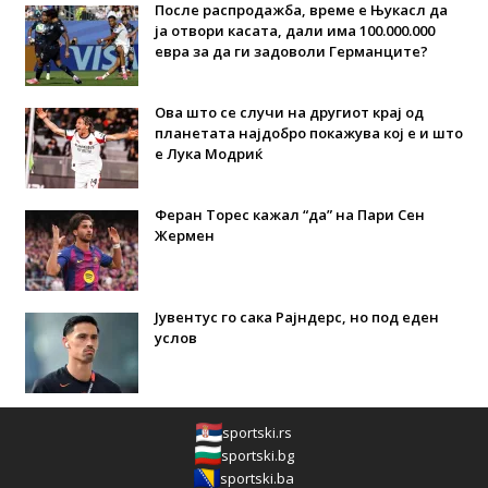
После распродажба, време е Њукасл да
ја отвори касата, дали има 100.000.000
евра за да ги задоволи Германците?
Ова што се случи на другиот крај од
планетата најдобро покажува кој е и што
е Лука Модриќ
Феран Торес кажал “да” на Пари Сен
Жермен
Јувентус го сака Рајндерс, но под еден
услов
sportski.rs
sportski.bg
sportski.ba