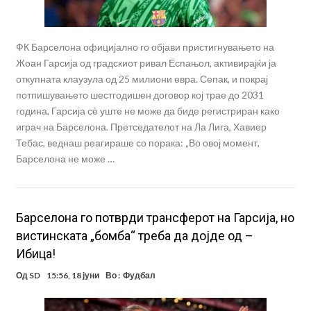
ФК Барселона официјално го објави пристигнувањето на
Жоан Гарсија од градскиот ривал Еспањол, активирајќи ја
откупната клаузула од 25 милиони евра. Сепак, и покрај
потпишувањето шестгодишен договор кој трае до 2031
година, Гарсија сѐ уште не може да биде регистриран како
играч на Барселона. Претседателот на Ла Лига, Хавиер
Тебас, веднаш реагираше со порака: „Во овој момент,
Барселона не може …
Барселона го потврди трансферот на Гарсија, но
вистинската „бомба“ треба да дојде од –
Ибица!
Од
SD
15:56, 18 јуни
Во :
Фудбал