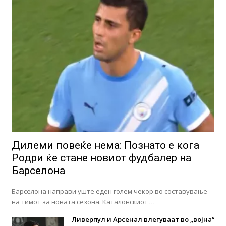
Дилеми повеќе нема: Познато е кога
Родри ќе стане новиот фудбалер на
Барселона
Барселона направи уште еден голем чекор во составување
на тимот за новата сезона. Каталонскиот …
Ливерпул и Арсенал влегуваат во „војна“