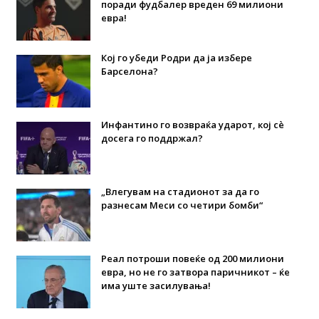
поради фудбалер вреден 69 милиони
евра!
Кој го убеди Родри да ја избере
Барселона?
Инфантино го возвраќа ударот, кој сè
досега го поддржал?
„Влегувам на стадионот за да го
разнесам Меси со четири бомби“
Реал потроши повеќе од 200 милиони
евра, но не го затвора паричникот – ќе
има уште засилувања!