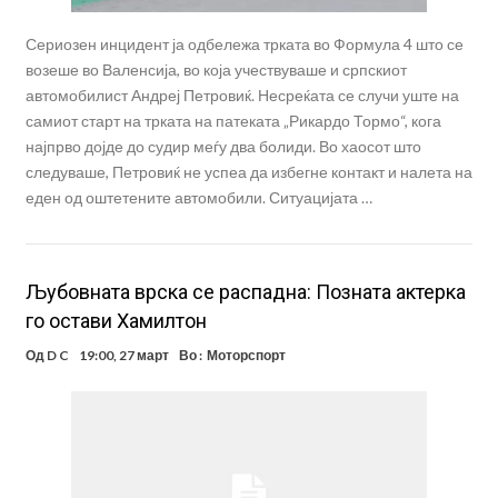
Сериозен инцидент ја одбележа трката во Формула 4 што се
возеше во Валенсија, во која учествуваше и српскиот
автомобилист Андреј Петровиќ. Несреќата се случи уште на
самиот старт на трката на патеката „Рикардо Тормо“, кога
најпрво дојде до судир меѓу два болиди. Во хаосот што
следуваше, Петровиќ не успеа да избегне контакт и налета на
еден од оштетените автомобили. Ситуацијата …
Љубовната врска се распадна: Позната актерка
го остави Хамилтон
Од
D C
19:00, 27 март
Во :
Моторспорт