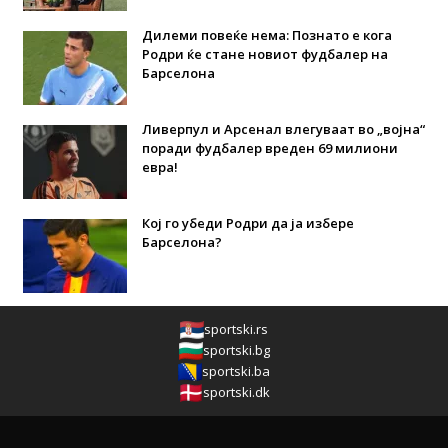
Дилеми повеќе нема: Познато е кога
Родри ќе стане новиот фудбалер на
Барселона
Ливерпул и Арсенал влегуваат во „војна“
поради фудбалер вреден 69 милиони
евра!
Кој го убеди Родри да ја избере
Барселона?
sportski.rs
sportski.bg
sportski.ba
sportski.dk