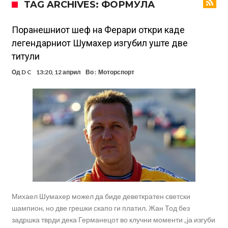
TAG ARCHIVES: ФОРМУЛА
Мурињо воведува строга дисциплина во Реал Мадрид: Ова се
трите нови правила
Неочекувана „бомба“ од Англија: Ливерпул се засили од
Поранешниот шеф на Ферари откри каде
легендарниот Шумахер изгубил уште две
Барселона!
Тикет на денот (сабота, 08.08.2026)
титули
Судење за смртта на Марадона: Откриени нови детали
Од
D C
13:20, 12 април
Во :
Моторспорт
Англиски репрезентативец обвинет за напад во ноќен клуб – ќе
оди на суд!
Дилеми повеќе нема: Познато е кога Родри ќе стане новиот
фудбалер на Барселона
Ливерпул и Арсенал влегуваат во „војна“ поради фудбалер
вреден 69 милиони евра!
Кој го убеди Родри да ја избере Барселона?
Михаел Шумахер можел да биде деветкратен светски
шампион, но две грешки скапо ги платил. Жан Тод без
задршка тврди дека Германецот во клучни моменти „ја изгуби