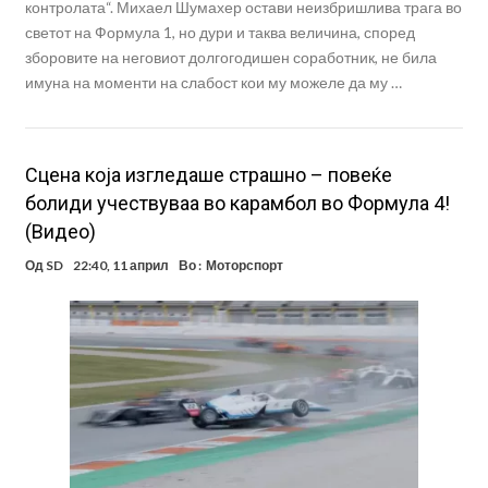
контролата“. Михаел Шумахер остави неизбришлива трага во
светот на Формула 1, но дури и таква величина, според
зборовите на неговиот долгогодишен соработник, не била
имуна на моменти на слабост кои му можеле да му …
Сцена која изгледаше страшно – повеќе
болиди учествуваа во карамбол во Формула 4!
(Видео)
Од
SD
22:40, 11 април
Во :
Моторспорт