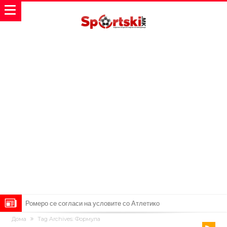
Ромеро се согласи на условите со Атлетико
Дома
Tag Archives: Формула
Арсенал со 138 милиони евра тргнува по ѕвездата на Серија А?