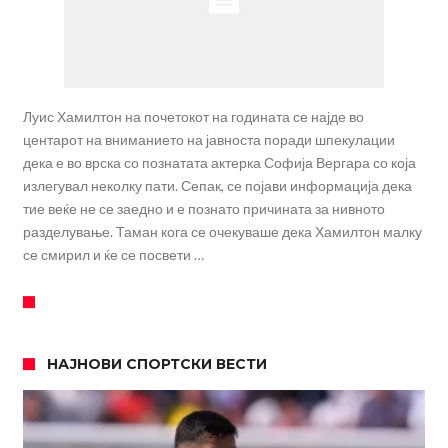
Луис Хамилтон на почетокот на годината се најде во
центарот на вниманието на јавноста поради шпекулации
дека е во врска со познатата актерка Софија Вергара со која
излегувал неколку пати. Сепак, се појави информација дека
тие веќе не се заедно и е познато причината за нивното
разделување. Таман кога се очекуваше дека Хамилтон малку
се смирил и ќе се посвети …
НАЈНОВИ СПОРТСКИ ВЕСТИ