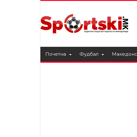
Почетна
Фудбал
Македонс