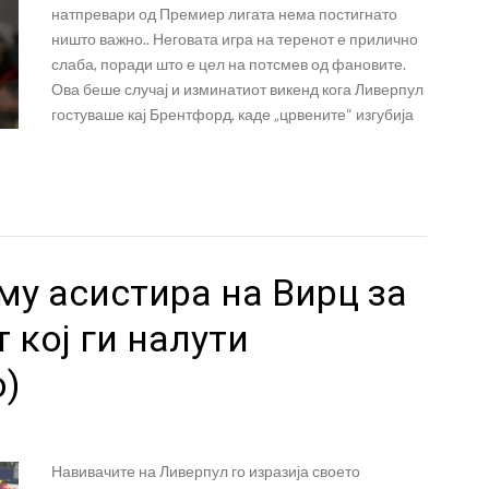
натпревари од Премиер лигата нема постигнато
ништо важно.. Неговата игра на теренот е прилично
слаба, поради што е цел на потсмев од фановите.
Ова беше случај и изминатиот викенд кога Ливерпул
гостуваше кај Брентфорд, каде „црвените“ изгубија
у асистира на Вирц за
т кој ги налути
о)
Навивачите на Ливерпул го изразија своето