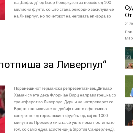
на „Енфилд“ од Баер Леверкузен за повеќе од 100
Су
милиони фунти, со што стана рекордно засилување
От
на Ливерпул, но почетокот на неговата епизода во
21:20
Пов
Мар
 потпиша за Ливерпул“
Поранешниот германски репрезентативец Дитмар
Хаман смета дека Флоријан Вирц направи грешка со
трансферот во Ливерпул. Дури и на натпреварот со
Брајтон навивачите не добија ништо офанзивно
конкретно од германскиот фудбалер, кој во 1000
минути во Премиер лигата сè уште нема постигнато
гол, со само една асистенција (против Сандерленд).