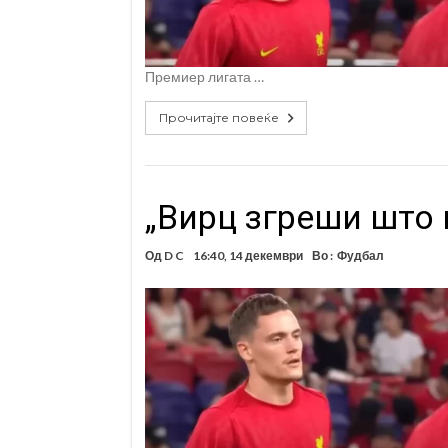
Премиер лигата …
Прочитајте повеќе
„Вирц згреши што
Од
D C
16:40, 14 декември
Во :
Фудбал