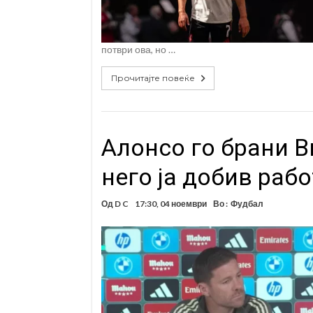
потври ова, но …
Прочитајте повеќе
Алонсо го брани В
него ја добив раб
Од
D C
17:30, 04 ноември
Во :
Фудбал