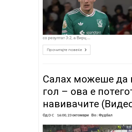
со резултат 3:2, а Вирц …
Прочитајте повеќе
Салах можеше да м
гол – ова е потего
навивачите (Виде
Од
D C
16:00, 23 октомври
Во :
Фудбал