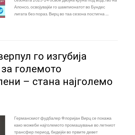
Алонсо, освојувајќи го шампионатот во Бундес
лигата без пораз. Вирц во таа сезона постигна …
ерпул го изгубија
 за големото
ени – стана најголемо
Германскиот фудбалер Флоријан Вирц се покажа
како можеби најголемото промашување во летниот
трансфер период, бидејќи во првите девет