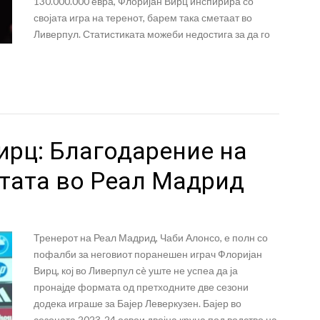
130.000.000 евра, Флоријан Вирц инспирира со
својата игра на теренот, барем така сметаат во
Ливерпул. Статистиката можеби недостига за да го
ирц: Благодарение на
отата во Реал Мадрид
Тренерот на Реал Мадрид, Чаби Алонсо, е полн со
пофалби за неговиот поранешен играч Флоријан
Вирц, кој во Ливерпул сè уште не успеа да ја
пронајде формата од претходните две сезони
додека играше за Бајер Леверкузен. Бајер во
сезоната 2023-24 освои двојна круна под водство на