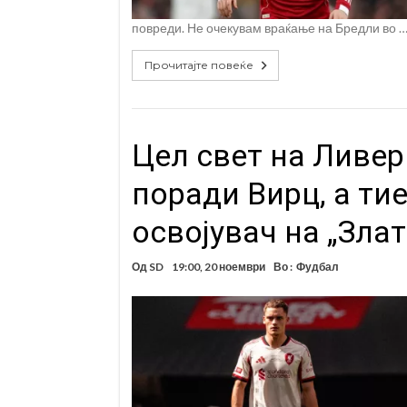
повреди. Не очекувам враќање на Бредли во 
Прочитајте повеќе
Цел свет на Ливер
поради Вирц, а тие
освојувач на „Злат
Од
SD
19:00, 20 ноември
Во :
Фудбал