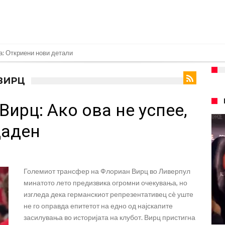
нет за напад во ноќен клуб – ќе оди на суд!
е кога Родри ќе стане новиот фудбалер на Барселона
 ВИРЦ
 во „војна“ поради фудбалер вреден 69 милиони евра!
Вирц: Ако ова не успее,
ре Барселона?
 кој сè досега го поддржал?
даден
го разнесам Меси со четири бомби“
лиони евра, но не го затвора паричникот – ќе има уште засилувања!
Големиот трансфер на Флориан Вирц во Ливерпул
касл да ја отвори касата, дали има 100.000.000 евра за да ги задоволи
минатото лето предизвика огромни очекувања, но
рај од планетата најдобро покажува кој е и што е Лука Модриќ
изгледа дека германскиот репрезентативец сè уште
не го оправда епитетот на едно од најскапите
засилувања во историјата на клубот. Вирц пристигна