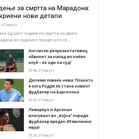
дење за смртта на Марадона:
криени нови детали
, 07 август
еќе од шест години по смртта на Диего
адона, во судскиот процес што се …
Англиски репрезентативец
обвинет за напад во ноќен
клуб – ќе оди на суд!
20:40, 07 август
Дилеми повеќе нема: Познато
е кога Родри ќе стане новиот
фудбалер на Барселона
20:00, 07 август
Ливерпул и Арсенал
влегуваат во „војна“ поради
фудбалер вреден 69 милиони
евра!
19:20, 07 август