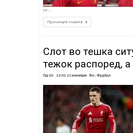
се …
Прочитајте повеќе
Слот во тешка сит
тежок распоред, а
Од
SD
13:30, 21 ноември
Во :
Фудбал