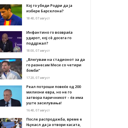
Кој го убеди Родри да ја
избере Барселона?
18:40, 07 август
Инфантино го возвраќа
ударот, кој сè досега го
поддржал?
18:00, 07 август
„Влегувам на стадионот за да
го разнесам Меси со четири
бомби“
17:20, 07 август
Реал потроши повеќе од 200
милиони евра, но не го
затвора паричникот – ќе има
уште засилувања!
16:40, 07 август
После распродажба, време е
Њукасл да ја отвори касата,