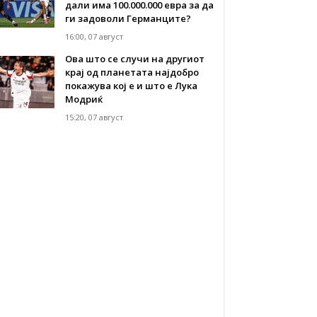
дали има 100.000.000 евра за да
ги задоволи Германците?
16:00, 07 август
Ова што се случи на другиот
крај од планетата најдобро
покажува кој е и што е Лука
Модриќ
15:20, 07 август