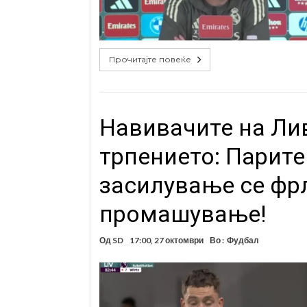
Прочитајте повеќе
Навивачите на Лив
трпението: Парите
засилување се фрл
промашување!
Од
SD
17:00, 27 октомври
Во :
Фудбал