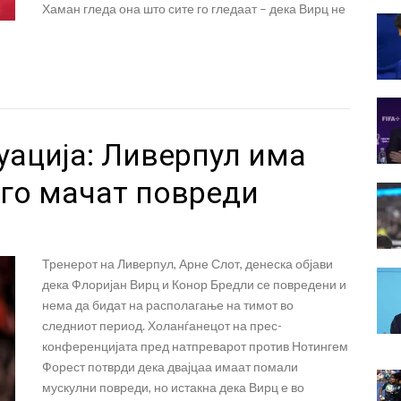
Хаман гледа она што сите го гледаат – дека Вирц не
уација: Ливерпул има
 го мачат повреди
Тренерот на Ливерпул, Арне Слот, денеска објави
дека Флоријан Вирц и Конор Бредли се повредени и
нема да бидат на располагање на тимот во
следниот период. Холанѓанецот на прес-
конференцијата пред натпреварот против Нотингем
Форест потврди дека двајцаа имаат помали
мускулни повреди, но истакна дека Вирц е во