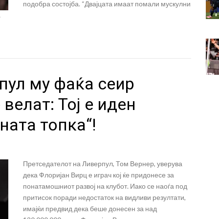
подобра состојба. “Двајцата имаат помали мускулни
…
пул му фаќа сеир
 велат: Тој е иден
ната топка“!
Претседателот на Ливерпул, Том Вернер, уверува
дека Флоријан Вирц е играч кој ќе придонесе за
понатамошниот развој на клубот. Иако се наоѓа под
притисок поради недостаток на видливи резултати,
имајќи предвид дека беше донесен за над