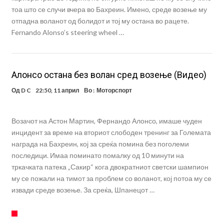
тоа што се случи вчера во Бахреин. Имено, среде возење му
отпадна воланот од болидот и тој му остана во рацете.
Fernando Alonso’s steering wheel …
Алонсо остана без волан сред возење (Видео)
Од
D C
22:50, 11 април
Во :
Моторспорт
Возачот на Астон Мартин, Фернандо Алонсо, имаше чуден
инцидент за време на вториот слободен тренинг за Големата
награда на Бахреин, кој за среќа помина без поголеми
последици. Имаа поминато помалку од 10 минути на
тркачката патека „Сакир“ кога двократниот светски шампион
му се пожали на тимот за проблем со воланот, кој потоа му се
извади среде возење. За среќа, Шпанецот …