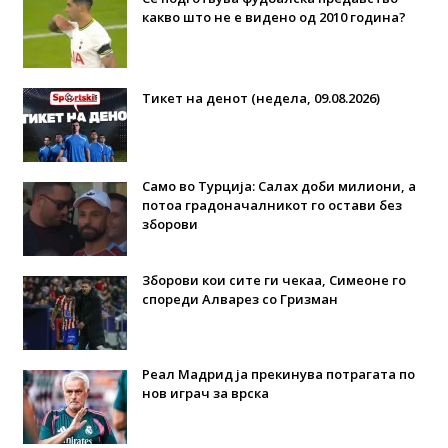
какво што не е видено од 2010 година?
Тикет на денот (недела, 09.08.2026)
Само во Турција: Салах доби милиони, а
потоа градоначалникот го остави без
зборови
Зборови кои сите ги чекаа, Симеоне го
спореди Алварез со Гризман
Реал Мадрид ја прекинува потрагата по
нов играч за врска