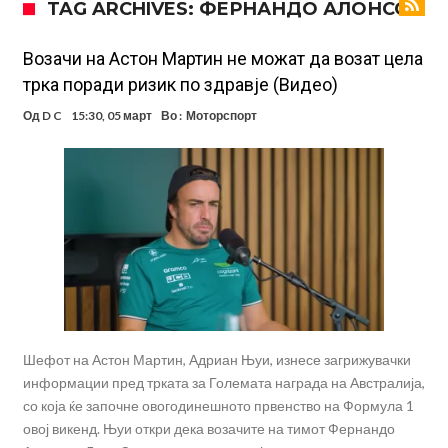
TAG ARCHIVES: ФЕРНАНДО АЛОНСО
Никој не разбира зошто: Мурињо брутално го понижи
Ференцварош по натпреварот
Арсенал и Манчестер Јунајтед сакаат напаѓач од Интер: Цената е
Возачи на Астон Мартин не можат да возат цела
трка поради ризик по здравје (Видео)
85 милиони евра
Манчестер Сити за 100 милиони евра ја носи сензацијата од СП
Од
D C
15:30, 05 март
Во :
Моторспорт
Се подготвува фудбалска предавство какво што не е видено од
2010 година?
Тикет на денот (недела, 09.08.2026)
Само во Турција: Салах доби милиони, а потоа градоначалникот
го остави без зборови
Зборови кои сите ги чекаа, Симеоне го спореди Алварез со
Гризман
Реал Мадрид ја прекинува потрагата по нов играч за врска
Шефот на Астон Мартин, Адриан Њуи, изнесе загрижувачки
информации пред трката за Големата награда на Австралија,
со која ќе започне овогодинешното првенство на Формула 1
овој викенд. Њуи откри дека возачите на тимот Фернандо