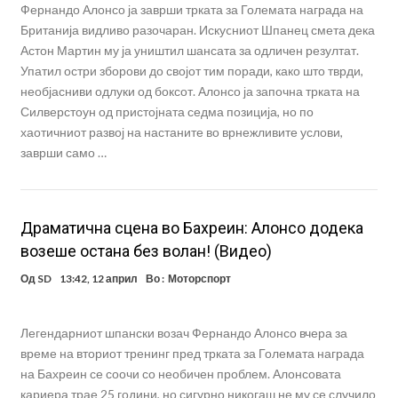
Фернандо Алонсо ја заврши трката за Големата награда на
Британија видливо разочаран. Искуcниот Шпанец смета дека
Астон Мартин му ја уништил шансата за одличен резултат.
Упатил остри зборови до својот тим поради, како што тврди,
необјасниви одлуки од боксот. Алонсо ја започна трката на
Силверстоун од пристојната седма позиција, но по
хаотичниот развој на настаните во врнежливите услови,
заврши само …
Драматична сцена во Бахреин: Алонсо додека
возеше остана без волан! (Видео)
Од
SD
13:42, 12 април
Во :
Моторспорт
Легендарниот шпански возач Фернандо Алонсо вчера за
време на вториот тренинг пред трката за Големата награда
на Бахреин се соочи со необичен проблем. Алонсовата
кариера трае 25 години, но сигурно никогаш не му се случило