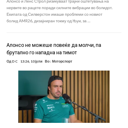
Алонсо и Ленс Строл ризикуваат трајни оштетувања на
нервите во рацете поради силните вибрации во болидот.
Екипата од Силверстон имаше проблеми со новиот
болид AMR26, дизајниран токму од Њуи, за …
Алонсо не можеше повеќе да молчи, па
брутално го нападна на тимот
Од
D C
13:26, 10 јули
Во :
Моторспорт