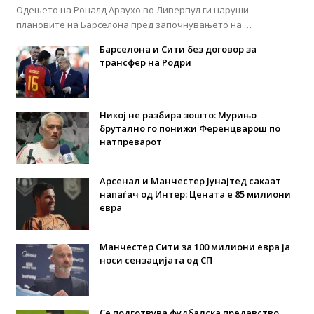
Одењето на Роналд Араухо во Ливерпул ги наруши
плановите на Барселона пред започнувањето на …
Барселона и Сити без договор за
трансфер на Родри
Никој не разбира зошто: Мурињо
брутално го понижи Ференцварош по
натпреварот
Арсенал и Манчестер Јунајтед сакаат
напаѓач од Интер: Цената е 85 милиони
евра
Манчестер Сити за 100 милиони евра ја
носи сензацијата од СП
Се подготвува фудбалска предавство