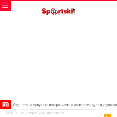
Одењето на Араухо го натера Флик на итен потег, дури и управата
Дома
Tag Archives: Фернандо Алонсо
на клубот е изненадена
Барселона и Сити без договор за трансфер на Родри