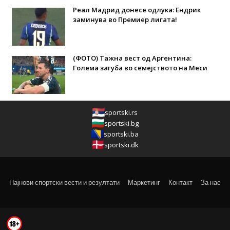
Реал Мадрид донесе одлука: Eндрик
заминува во Премиер лигата!
(ФОТО) Тажна вест од Аргентина:
Голема загуба во семејството на Меси
sportski.rs
sportski.bg
sportski.ba
sportski.dk
Најнови спортски вести и резултати
Маркетинг
Контакт
За нас