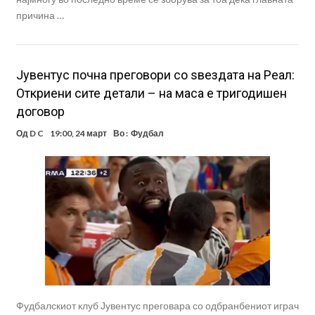
причина …
Јувентус почна преговори со ѕвездата на Реал:
Откриени сите детали – на маса е тригодишен
договор
Од
D C
19:00, 24 март
Во :
Фудбал
Фудбалскиот клуб Јувентус преговара со одбранбениот играч