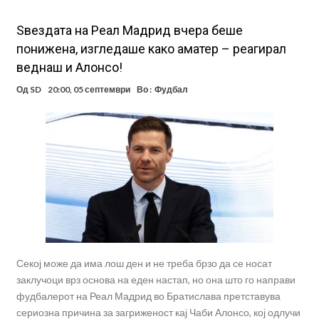
Ѕвездата на Реал Мадрид вчера беше
понижена, изгледаше како аматер – реагирал
веднаш и Алонсо!
Од
SD
20:00, 05 септември
Во :
Фудбал
Секој може да има лош ден и не треба брзо да се носат
заклучоци врз основа на еден настап, но она што го направи
фудбалерот на Реал Мадрид во Братислава претставува
сериозна причина за загриженост кај Чаби Алонсо, кој одлучи