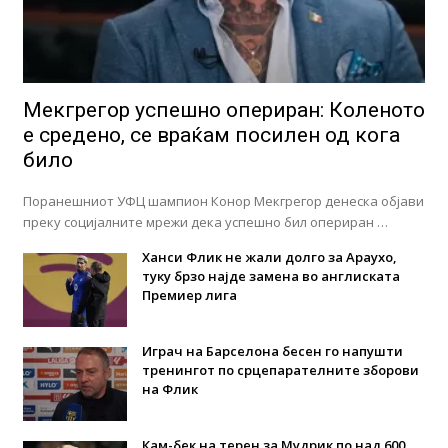
Мекгрегор успешно опериран: Коленото
е средено, се враќам посилен од кога
било
Поранешниот УФЦ шампион Конор Мекгрегор денеска објави
преку социјалните мрежи дека успешно бил опериран …
Ханси Флик не жали долго за Араухо,
туку брзо најде замена во англиската
Премиер лига
Играч на Барселона бесен го напушти
тренингот по срцепарателните зборови
на Флик
Кам-бек на терен за Мудрик по над 600