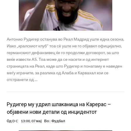
Антонио Рудигер останува во Реал Мадрид уште една сезона.
Иако „кралскиот клуб“ тоа сè уште не го објавил официјално,
германскиот дефанзивец ќе го продолжи договорот, за што
веќе извести AS. Тоа може да се насети и од интернет
страницата на Реал, каде што Рудигер и понатаму е наведен
меѓу играчите, за разлика од Алаба и Карвахал кои се
отстранети од …
Рудигер му удрил шлаканица на Карерас –
објавени нови детали од инцидентот
Од
D C
13:00, 07 мај
Во :
Фудбал