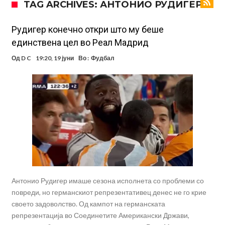
TAG ARCHIVES: АНТОНИО РУДИГЕР
срцепарателните зборови на Флик
Кам-бек на терен за Мудрик по над 600 дена, но веднаш
заМИнува на позајмица!?
Џејк Пол започнува голем напад на УФЦ
Рудигер конечно откри што му беше
единствена цел во Реал Мадрид
Прекините за хидрација станаа бизнис: ФИФА не планира да ги
Од
D C
19:20, 19 јуни
Во :
Фудбал
укине
Француски судија обвинет за семејно насилство – му се заканува
18 месеци затвор
Ова никогаш не му се случило на Новак: Синер и Алкараз се
повлекуваат, а Зверев веднаш се „распадна“
Реал Мадрид донесе одлука: Eндрик заминува во Премиер
лигата!
(ФОТО) Тажна вест од Аргентина: Голема загуба во семејството
на Меси
Антонио Рудигер имаше сезона исполнета со проблеми со
повреди, но германскиот репрезентативец денес не го крие
своето задоволство. Од кампот на германската
репрезентација во Соединетите Американски Држави,