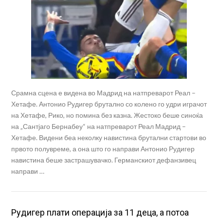
Срамна сцена е видена во Мадрид на натпреварот Реал –
Хетафе. Антонио Рудигер брутално со колено го удри играчот
на Хетафе, Рико, но помина без казна. Жестоко беше синоќа
на „Сантјаго Бернабеу“ на натпреварот Реал Мадрид –
Хетафе. Видени беа неколку навистина брутални стартови во
првото полувреме, а она што го направи Антонио Рудигер
навистина беше застрашувачко. Германскиот дефанзивец
направи …
Рудигер плати операција за 11 деца, а потоа