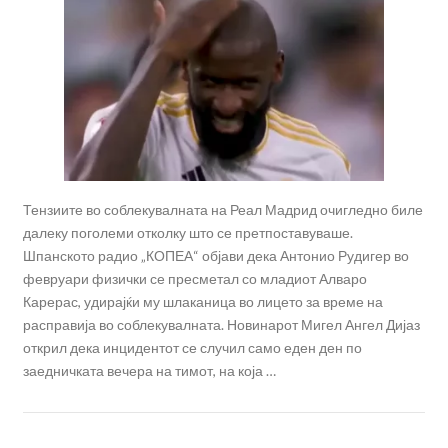
Тензиите во соблекувалната на Реал Мадрид очигледно биле
далеку поголеми отколку што се претпоставуваше.
Шпанското радио „КОПЕА“ објави дека Антонио Рудигер во
февруари физички се пресметал со младиот Алваро
Карерас, удирајќи му шлаканица во лицето за време на
расправија во соблекувалната. Новинарот Мигел Ангел Дијаз
открил дека инцидентот се случил само еден ден по
заедничката вечера на тимот, на која …