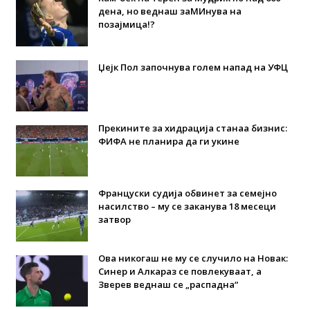
дена, но веднаш заМИнува на
позајмица!?
Џејк Пол започнува голем напад на УФЦ
Прекините за хидрација станаа бизнис:
ФИФА не планира да ги укине
Француски судија обвинет за семејно
насилство – му се заканува 18 месеци
затвор
Ова никогаш не му се случило на Новак:
Синер и Алкараз се повлекуваат, а
Зверев веднаш се „распадна“