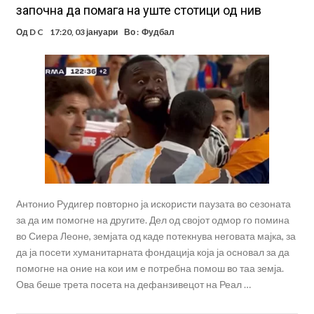
започна да помага на уште стотици од нив
Од
D C
17:20, 03 јануари
Во :
Фудбал
Антонио Рудигер повторно ја искористи паузата во сезоната
за да им помогне на другите. Дел од својот одмор го помина
во Сиера Леоне, земјата од каде потекнува неговата мајка, за
да ја посети хуманитарната фондација која ја основал за да
помогне на оние на кои им е потребна помош во таа земја.
Ова беше трета посета на дефанзивецот на Реал …