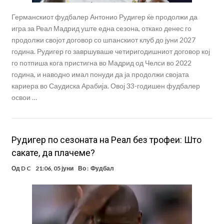
Германскиот фудбалер Антонио Рудигер ќе продолжи да
игра за Реал Мадрид уште една сезона, откако денес го
продолжи својот договор со шпанскиот клуб до јуни 2027
година. Рудигер го завршуваше четиригодишниот договор кој
го потпиша кога пристигна во Мадрид од Челси во 2022
година, и наводно имал понуди да ја продолжи својата
кариера во Саудиска Арабија. Овој 33-годишен фудбалер
освои …
Рудигер по сезоната на Реал без трофеи: Што
сакате, да плачеме?
Од
D C
21:06, 05 јуни
Во :
Фудбал