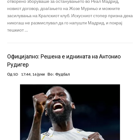
отворено зборуваше за останувањето во Реал Мадрид,
новиот договор, доаѓањето на Жозе Мурињо и можните
засилувања на Кралскиот клуб. Искусниот стопер призна дека
никогаш не размислувал да го напушти Мадрид, и покрај
тешкиот …
Официјално: Решена е иднината на Антонио
Рудигер
Од
SD
17:44, 16 јуни
Во :
Фудбал