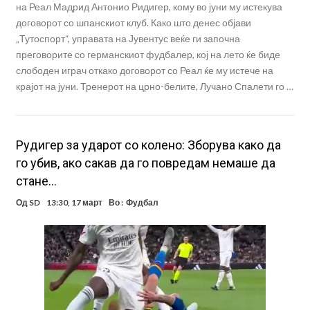
на Реал Мадрид Антонио Ридигер, кому во јуни му истекува
договорот со шпанскиот клуб. Како што денес објави
„Тутоспорт“, управата на Јувентус веќе ги започна
преговорите со германскиот фудбалер, кој на лето ќе биде
слободен играч откако договорот со Реал ќе му истече на
крајот на јуни. Тренерот на црно-белите, Лучано Спалети го …
Рудигер за ударот со колено: Зборува како да
го убив, ако сакав да го повредам немаше да
стане…
Од
SD
13:30, 17 март
Во :
Фудбал