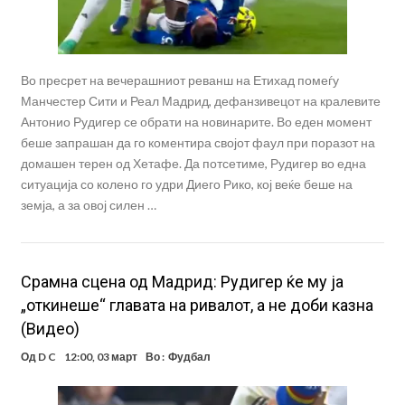
Во пресрет на вечерашниот реванш на Етихад помеѓу
Манчестер Сити и Реал Мадрид, дефанзивецот на кралевите
Антонио Рудигер се обрати на новинарите. Во еден момент
беше запрашан да го коментира својот фаул при поразот на
домашен терен од Хетафе. Да потсетиме, Рудигер во една
ситуација со колено го удри Диего Рико, кој веќе беше на
земја, а за овој силен …
Срамна сцена од Мадрид: Рудигер ќе му ја
„откинеше“ главата на ривалот, а не доби казна
(Видео)
Од
D C
12:00, 03 март
Во :
Фудбал