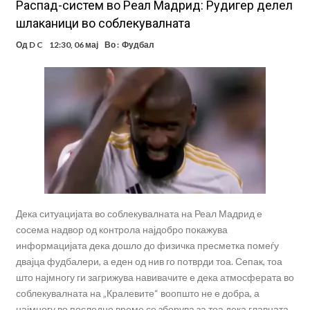
Распад-систем во Реал Мадрид: Рудигер делел
шлаканици во соблекувалната
Од
D C
12:30, 06 мај
Во :
Фудбал
Дека ситуацијата во соблекувалната на Реал Мадрид е
сосема надвор од контрола најдобро покажува
информацијата дека дошло до физичка пресметка помеѓу
двајца фудбалери, а еден од нив го потврди тоа. Сепак, тоа
што најмногу ги загрижува навивачите е дека атмосферата во
соблекувалната на „Кралевите“ воопшто не е добра, а
најмногу во последно време се зборува за тоа дека главната