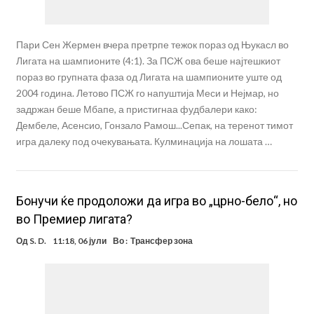
Пари Сен Жермен вчера претрпе тежок пораз од Њукасл во
Лигата на шампионите (4:1). За ПСЖ ова беше најтешкиот
пораз во групната фаза од Лигата на шампионите уште од
2004 година. Летово ПСЖ го напуштија Меси и Нејмар, но
задржан беше Мбапе, а пристигнаа фудбалери како:
Дембеле, Асенсио, Гонзало Рамош...Сепак, на теренот тимот
игра далеку под очекувањата. Кулминација на лошата …
Бонучи ќе продоложи да игра во „црно-бело“, но
во Премиер лигата?
Од
S. D.
11:18, 06 јули
Во :
Трансфер зона