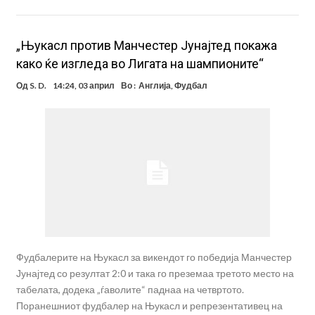
„Њукасл против Манчестер Јунајтед покажа
како ќе изгледа во Лигата на шампионите“
Од
S. D.
14:24, 03 април
Во :
Англија
,
Фудбал
Фудбалерите на Њукасл за викендот го победија Манчестер
Јунајтед со резултат 2:0 и така го преземаа третото место на
табелата, додека „ѓаволите“ паднаа на четвртото.
Поранешниот фудбалер на Њукасл и репрезентативец на