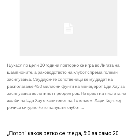
Њукасл по цели 20 години повторно ќе игра во Лигата на
шампионите, а раководството на клубот спрема големи
засилувања. Саудијските сопственици ќе му дадат на
располагање 450 милиони фунти на менаџерот Еди Хау за
засилувања во летниот преоден рок. На врвот на листата на
желби на Еди Хау е капитенот на Тотенхем, Хари Кејн, кој
речиси сигурно ќе го напушти клубот …
„Потоп“ каков ретко се гледа, 5:0 за само 20