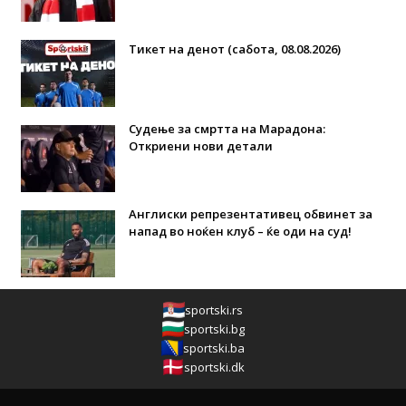
Тикет на денот (сабота, 08.08.2026)
Судење за смртта на Марадона:
Откриени нови детали
Англиски репрезентативец обвинет за
напад во ноќен клуб – ќе оди на суд!
sportski.rs
sportski.bg
sportski.ba
sportski.dk