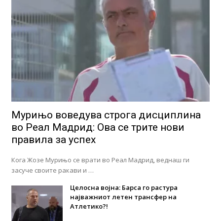
Мурињо воведува строга дисциплина
во Реал Мадрид: Ова се трите нови
правила за успех
Кога Жозе Мурињо се врати во Реал Мадрид, веднаш ги
засуче своите ракави и …
Целосна војна: Барса го растура
најважниот летен трансфер на
Атлетико?!