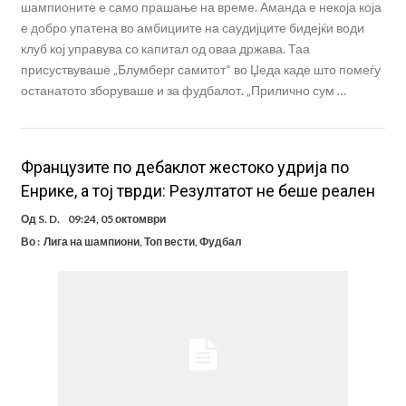
шампионите е само прашање на време. Аманда е некоја која
е добро упатена во амбициите на саудијците бидејќи води
клуб кој управува со капитал од оваа држава. Таа
присуствуваше „Блумберг самитот“ во Џеда каде што помеѓу
останатото зборуваше и за фудбалот. „Прилично сум …
Французите по дебаклот жестоко удрија по
Енрике, а тој тврди: Резултатот не беше реален
Од
S. D.
09:24, 05 октомври
Во :
Лига на шампиони
,
Топ вести
,
Фудбал