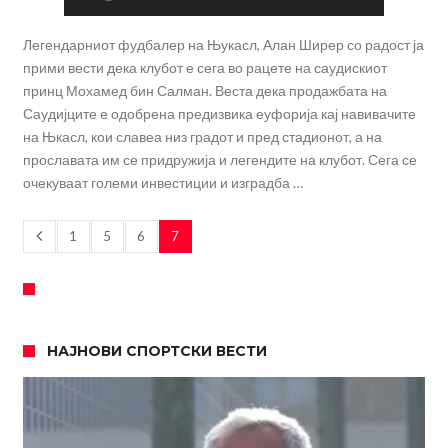
Легендарниот фудбалер на Њукасл, Алан Ширер со радост ја
прими вести дека клубот е сега во рацете на саудискиот
принц Мохамед бин Салман. Веста дека продажбата на
Саудијците е одобрена предизвика еуфорија кај навивачите
на Њкасл, кои славеа низ градот и пред стадионот, а на
прославата им се придружија и легендите на клубот. Сега се
очекуваат големи инвестиции и изградба …
1
5
6
7
НАЈНОВИ СПОРТСКИ ВЕСТИ