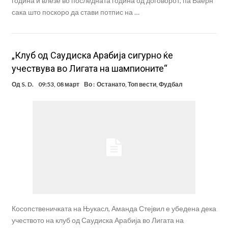
година и влезе во последната година од договорот, па Баерн
сака што поскоро да стави потпис на …
„Клуб од Саудиска Арабија сигурно ќе
учествува во Лигата на шампионите“
Од
S. D.
09:53, 08 март
Во :
Останато
,
Топ вести
,
Фудбал
Косопственичката на Њукасл, Аманда Стејвил е убедена дека
учеството на клуб од Саудиска Арабија во Лигата на