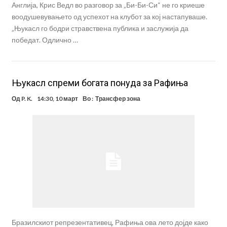
Англија, Крис Ведл во разговор за „Би-Би-Си“ не го криеше
воодушевувањето од успехот на клубот за кој настапуваше.
„Њукасл го бодри стравствена публика и заслужија да
победат. Одлично …
Њукасл спреми богата понуда за Рафиња
Од
P. K.
14:30, 10 март
Во :
Трансфер зона
Бразилскиот репрезентативец, Рафиња ова лето дојде како