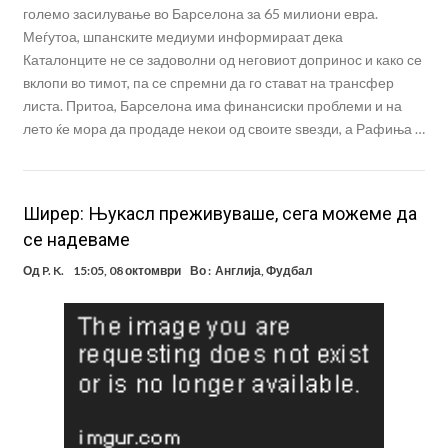
големо засилување во Барселона за 65 милиони евра.
Меѓутоа, шпанските медиуми информираат дека
Каталонците не се задоволни од неговиот допринос и како се
вклопи во тимот, па се спремни да го стават на трансфер
листа. Притоа, Барселона има финансиски проблеми и на
лето ќе мора да продаде некои од своите ѕвезди, а Рафиња …
Ширер: Њукасл преживуваше, сега можеме да
се надеваме
Од
P. K.
15:05, 08 октомври
Во :
Англија
,
Фудбал