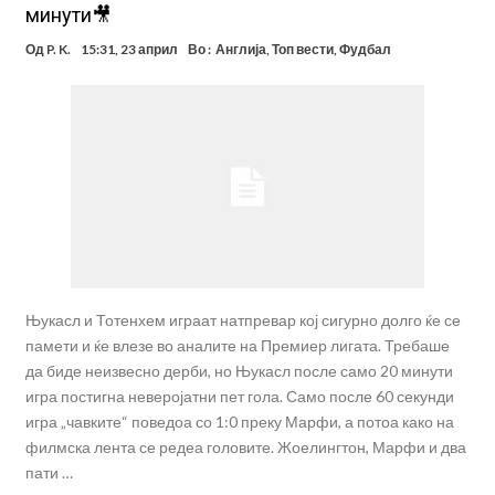
минути🎥
Од
P. K.
15:31, 23 април
Во :
Англија
,
Топ вести
,
Фудбал
Њукасл и Тотенхем играат натпревар кој сигурно долго ќе се
памети и ќе влезе во аналите на Премиер лигата. Требаше
да биде неизвесно дерби, но Њукасл после само 20 минути
игра постигна неверојатни пет гола. Само после 60 секунди
игра „чавките“ поведоа со 1:0 преку Марфи, а потоа како на
филмска лента се редеа головите. Жоелингтон, Марфи и два
пати …