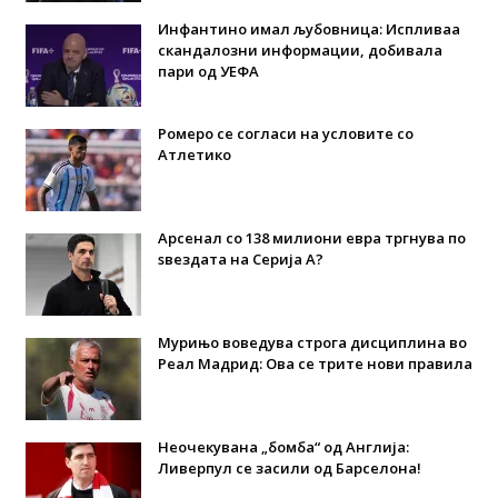
Инфантино имал љубовница: Испливаа
скандалозни информации, добивала
пари од УЕФА
Ромеро се согласи на условите со
Атлетико
Арсенал со 138 милиони евра тргнува по
ѕвездата на Серија А?
Мурињо воведува строга дисциплина во
Реал Мадрид: Ова се трите нови правила
Неочекувана „бомба“ од Англија:
Ливерпул се засили од Барселона!