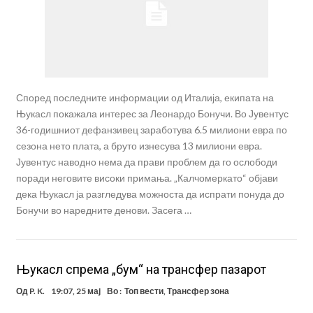
Според последните информации од Италија, екипата на
Њукасл покажала интерес за Леонардо Бонучи. Во Јувентус
36-годишниот дефанзивец заработува 6.5 милиони евра по
сезона нето плата, а бруто изнесува 13 милиони евра.
Јувентус наводно нема да прави проблем да го ослободи
поради неговите високи примања. „Калчомеркато“ објави
дека Њукасл ја разгледува можноста да испрати понуда до
Бонучи во наредните денови. Засега …
Њукасл спрема „бум“ на трансфер пазарот
Од
P. K.
19:07, 25 мај
Во :
Топ вести
,
Трансфер зона