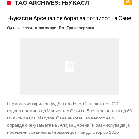
TAG ARCHIVES: ЊУКАСЛ
информации, добивала пари од УЕФА
Ромеро се согласи на условите со Атлетико
Арсенал со 138 милиони евра тргнува по ѕвездата на Серија А?
Њукасл и Арсенал се борат за потписот на Сане
Мурињо воведува строга дисциплина во Реал Мадрид: Ова се
Од
P. K.
19:04, 30 октомври
Во :
Трансфер зона
трите нови правила
Неочекувана „бомба“ од Англија: Ливерпул се засили од
Барселона!
Тикет на денот (сабота, 08.08.2026)
Судење за смртта на Марадона: Откриени нови детали
Англиски репрезентативец обвинет за напад во ноќен клуб – ќе
оди на суд!
Германскиот крилен фудбалер Лерој Сане летото 2020
година премина од Манчестер Сити во Баерн за оштета од 60
милиони евра. Меѓутоа, Сане никогаш во целост не ги
оправда очекувањата на „Алијанц Арена“ и размислува да ја
проемени средината. Германецот има договор со 2025