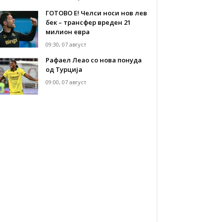
ГОТОВО Е! Челси носи нов лев
бек – трансфер вреден 21
милион евра
09:30, 07 август
Рафаел Леао со нова понуда
од Турција
09:00, 07 август