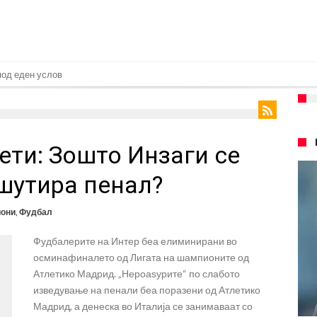
 дека ќе постигнат договор за Баркола
понуда до Манчестер Сити за Родри
замена на Родри, и тоа во голем ривал!
ети: Зошто Инзаги се
 на фудбалот го направиле„невозможното“: Едниот е Меси, знаете ли кој е
очекуван потег!
шутира пенал?
Родри како никој никогаш го понижи Реал, подобро да не доаѓа во Мадрид!
иони
,
Фудбал
еро? Интер нема доволно средства, Атлетико ја следи ситуацијата
Фудбалерите на Интер беа елиминирани во
 бек – трансфер вреден 21 милион евра
осминафиналето од Лигата на шампионите од
д Турција
Атлетико Мадрид. „Нероаѕурите“ по слабото
изведување на пенали беа поразени од Атлетико
Мадрид, а денеска во Италија се занимаваат со