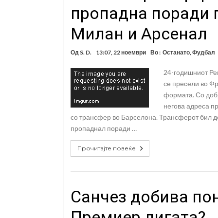
пропадна поради п
Милан и Арсенал
Од
S. D.
13:07, 22 ноември
Во :
Останато
,
Фудбал
24-годишниот Ре
се пресели во Фр
формата. Со добр
негова адреса п
со трансфер во Барселона. Трансферот бил до
пропаднал поради …
Прочитајте повеќе
Санчез добива пон
Премиер лигата?