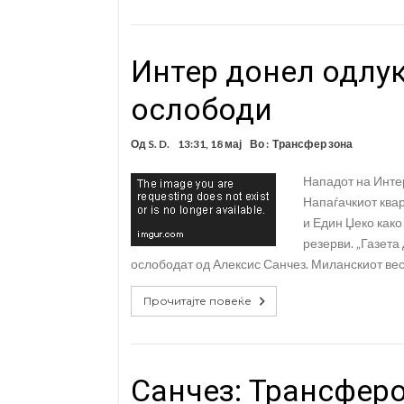
Интер донел одлук
ослободи
Од
S. D.
13:31, 18 мај
Во :
Трансфер зона
Нападот на Интер
Напаѓачкиот квар
и Един Џеко како
резерви. „Газета
ослободат од Алексис Санчез. Миланскиот весн
Прочитајте повеќе
Санчез: Трансфер