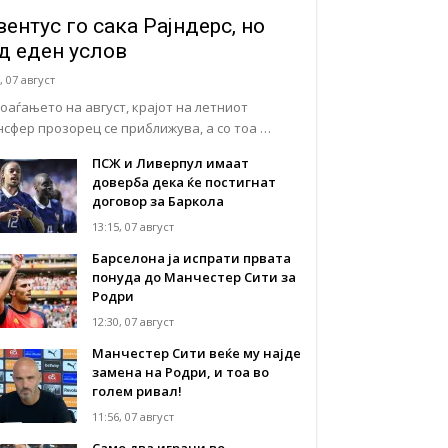
вентус го сака Рајндерс, но
д еден услов
, 07 август
доаѓањето на август, крајот на летниот
нсфер прозорец се приближува, а со тоа …
ПСЖ и Ливерпул имаат
доверба дека ќе постигнат
договор за Баркола
13:15, 07 август
Барселона ја испрати првата
понуда до Манчестер Сити за
Родри
12:30, 07 август
Манчестер Сити веќе му најде
замена на Родри, и тоа во
голем ривал!
11:56, 07 август
Само два играчи во