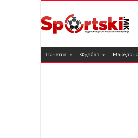
Почетна
Фудбал
Македонс