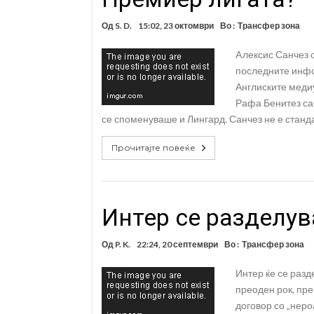
Од
S. D.
15:02, 23 октомври
Во :
Трансфер зона
Aлексис Санчез о
последните инфо
Англиските меди
Рафа Бенитез сак
се споменуваше и Лингард. Санчез не е станда
Прочитајте повеќе
Интер се разделув
Од
P. K.
22:24, 20 септември
Во :
Трансфер зона
Интер ќе се разд
преоден рок, пре
договор со „неро