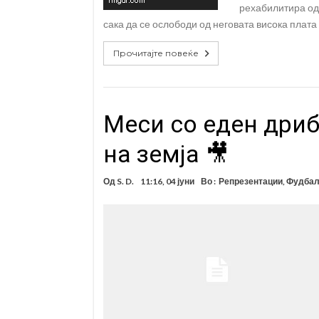
рехабилитира од 
сака да се ослободи од неговата висока плата 
Прочитајте повеќе
Меси со еден дриб
на земја 🎥
Од
S. D.
11:16, 04 јуни
Во :
Репрезентации
,
Фудба