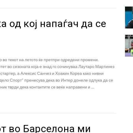
а од кој напаѓач да се
 во текот на летото ќе претпри одредени промени.
тет во сезоната која е знад го сочинуваа Лаутаро Мартинез
 стартер, а Алексис Санчез и Хоакин Кореа како нивни
 дело Спорт“ пренесува дека во Интер донеле одлука да се
ик тврди дека контактите се веќе направени и …
от во Барселона ми