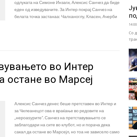
одлуката на Симоне Инзаги, Алексис Санчез да биде
Ју
еден од изведувачите. За Интер покрај Санчез на
по
белата точка застанаа: Чалханоглу, Класен, Ачерби
14:00
Со 
тра
авувањето во Интер
а остане во Марсеј
Aлексис Санчез денес беше претставен во Интер и
за Чилеанецот ова е враќање во редовите на
„нероаѕурите“. Санчез на претставувањето се
заблагодари на сите во клубот, но и порача дека
сакал да остане во Марсејл, но тоа не зависело само