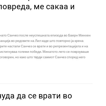
овреда, ме сакаа и
нато Санчез после неуспешната епизода во Баерн Минхен
анција во редовите на Лил каде што повторно ја крена
ите настапи Санчез се врати и во репрезентацијата и на
ристигнуваа големи победи. Минатото лето се поврзуваше
говорен, но како што тврди самиот Санчез според него
уда да се врати во