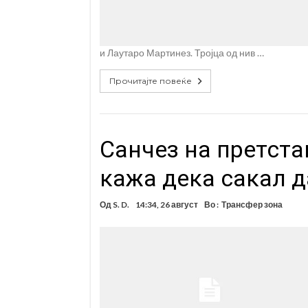
и Лаутаро Мартинез. Тројца од нив …
Прочитајте повеќе
Санчез на претст
кажа дека сакал д
Од
S. D.
14:34, 26 август
Во :
Трансфер зона