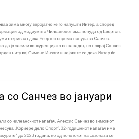
ваа зима многу веројатно ќе го напушти Интер, а според
рмации од медиумите Чилеанецот има понуда од Евертон.
уми откриваат дека Евертон спрема понуда за Санчез.
а да ја засили конкуренцијата во нападот, па покрај Санчез
рден ниту кај Симоне Инзаги и најавите се дека Интер ќе …
а со Санчез во јануари
ели со чилеанскиот напаѓач, Алексис Санчез во зимскиот
несува „Кориере дело Спорт“. 32-годишниот напаѓач има
аѕурите“ до 2023 година, но од почетокот на сезоната се