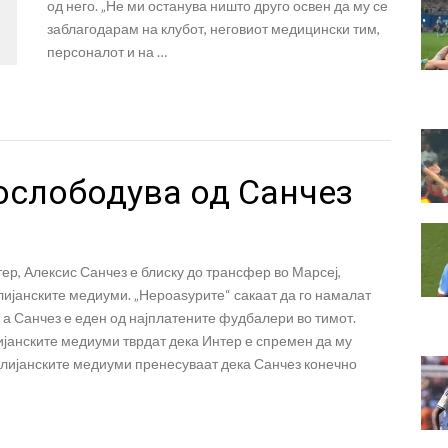
од него. „Не ми останува ништо друго освен да му се
заблагодарам на клубот, неговиот медицински тим,
персоналот и на …
ослободува од Санчез
ер, Алексис Санчез е блиску до трансфер во Марсеј,
ијанските медиуми. „Нероаѕурите“ сакаат да го намалат
, а Санчез е еден од најплатените фудбалери во тимот.
ијанските медиуми тврдат дека Интер е спремен да му
алијанските медиуми пренесуваат дека Санчез конечно