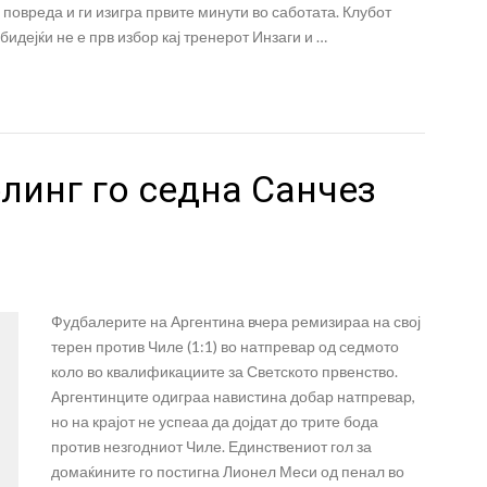
повреда и ги изигра првите минути во саботата. Клубот
бидејќи не е прв избор кај тренерот Инзаги и …
линг го седна Санчез
л
Фудбалерите на Аргентина вчера ремизираа на свој
терен против Чиле (1:1) во натпревар од седмото
коло во квалификациите за Светското првенство.
Аргентинците одиграа навистина добар натпревар,
но на крајот не успеаа да дојдат до трите бода
против незгодниот Чиле. Единствениот гол за
домаќините го постигна Лионел Меси од пенал во