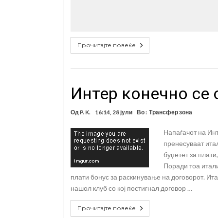
Прочитајте повеќе
Интер конечно се 
Од
P. K.
16:14, 28 јули
Во :
Трансфер зона
Напаѓачот на Инт
пренесуваат итал
буџетет за плати
Поради тоа итал
плати бонус за раскинување на договорот. Ит
нашол клуб со кој постигнал договор …
Прочитајте повеќе