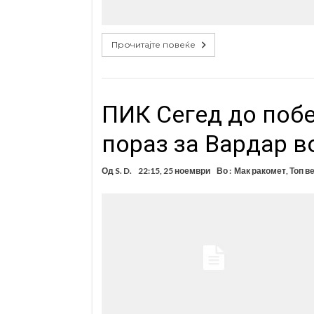
Прочитајте повеќе
ПИК Сегед до побе
пораз за Вардар в
Од
S. D.
22:15, 25 ноември
Во :
Мак ракомет
,
Топ в