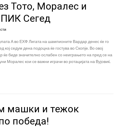
ез Тото, Моралес и
 ПИК Сегед
ести
упата А во ЕХФ Лигата на шампионите Вардар денес ќе го
д кој седум дена подоцна ќе гостува во Скопје. Во овој
р ќе биде значително ослабен со неиграњето на пред се на
ни Моралес кои се важни играчи во ротацијата на Вујовиќ.
м машки и тежок
по победа!