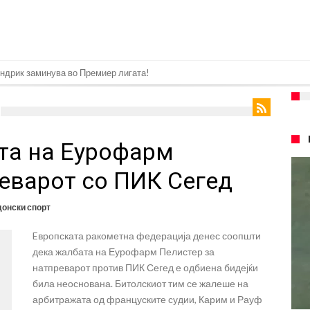
а: Голема загуба во семејството на Меси
плина во Реал Мадрид: Ова се трите нови правила за успех
ра најважниот летен трансфер на Атлетико?!
ата на Еурофарм
спливаа скандалозни информации, добивала пари од УЕФА
е со Атлетико
еварот со ПИК Сегед
ргнува по ѕвездата на Серија А?
онски спорт
плина во Реал Мадрид: Ова се трите нови правила
Eвропската ракометна федерација денес соопшти
ја: Ливерпул се засили од Барселона!
дека жалбата на Еурофарм Пелистер за
2026)
натпреварот против ПИК Сегед е одбиена бидејќи
била неоснована. Битолскиот тим се жалеше на
арбитражата од француските судии, Карим и Рауф