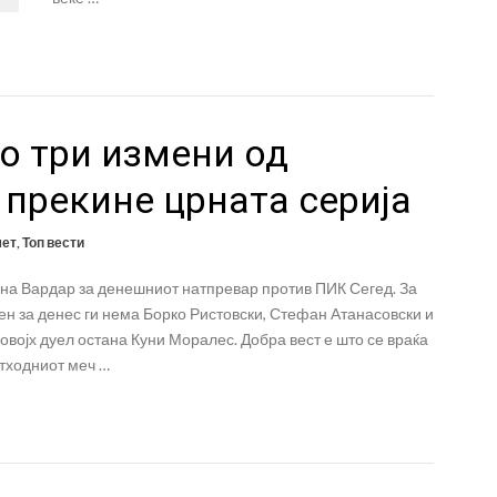
со три измени од
а прекине црната серија
мет
,
Топ вести
 на Вардар за денешниот натпревар против ПИК Сегед. За
ен за денес ги нема Борко Ристовски, Стефан Атанасовски и
овојх дуел остана Куни Моралес. Добра вест е што се враќа
етходниот меч …