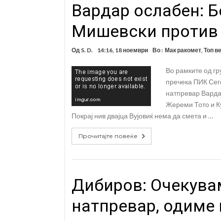
Вардар ослабен: Б
Мишевски против
Од
S. D.
14:16, 18 ноември
Во :
Мак ракомет
,
Топ в
Во рамките од гр
пречека ПИК Сеге
натпревар Варда
Жереми Тото и Ку
Покрај нив двајца Вујовиќ нема да смета и …
Прочитајте повеќе
Дибиров: Очекува
натпревар, одиме 