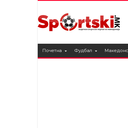
Почетна
Фудбал
Македонс