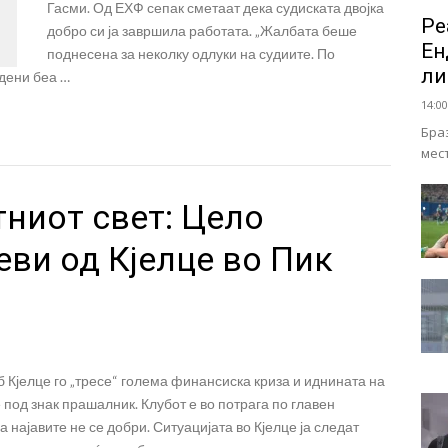
Гасми. Од ЕХФ сепак сметаат дека судиската двојка
Ре
добро си ја завршила работата. „Жалбата беше
Eн
поднесена за неколку одлуки на судиите. По
ли
дени беа …
14:00
Бра
мес
ниот свет: Цело
ви од Кјелце во Пик
 Кјелце го „тресе“ голема финансиска криза и иднината на
е под знак прашалник. Клубот е во потрага по главен
а најавите не се добри. Ситуацијата во Кјелце ја следат