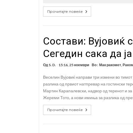
Прочитајте повеќе
Состави: Вујовиќ 
Сегедин сака да ј
Од
S. D.
15:16, 25 ноември
Во :
Мак ракомет
,
Рако
Веселин Вујовиќ направи три измени во тимот
разлика од првиот натпревар на гостински тер
Мартин Карапалевски, надвор од теренот и за 
Жереми Тото, а нови имиња за разлика од пр
Прочитајте повеќе