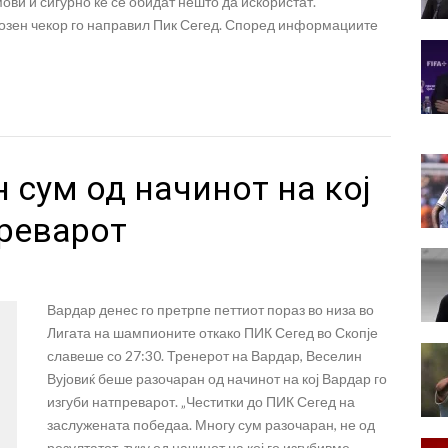
ови и сигурно ќе се обидат нешто да искористат.
озен чекор го направил Пик Сегед. Според информациите
н сум од начинот на кој
преварот
Вардар денес го претрпе петтиот пораз во низа во
Лигата на шампионите откако ПИК Сегед во Скопје
славеше со 27:30. Тренерот на Вардар, Веселин
Вујовиќ беше разочаран од начинот на кој Вардар го
изгуби натпреварот. „Честитки до ПИК Сегед на
заслужената победаа. Многу сум разочаран, не од
резултатот, туку од начинот на кој го изгубивме