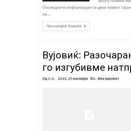
многу големи тим
Последните информации се дека првиот сери
на …
Прочитајте повеќе
Вујовиќ: Разочара
го изгубивме нат
Од
S. D.
22:41, 25 ноември
Во :
Мак ракомет