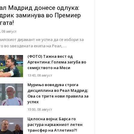
ал Мадрид донесе одлука:
дрик заминува во Премиер
гата!
, 08 август
зилскиот дијамант не успеа да се избори за
то во ѕвездената екипа на Реал, …
(ФОТО) Тажна вест од
Аргентина: Голема загуба во
семејството на Меси
13:43, 08 август
Мурињо воведува строга
дисциплина во Реал Мадрид:
Ова се трите нови правила за
успех
13:00, 08 август
Целосна војна: Барса го
растура најважниот летен
трансфер на Атлетико?!