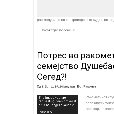
разгледување на контроверзните судии, потвр
Прочитајте повеќе
Потрес во ракомет
семејство Душебае
Сегед?!
Од
S. D.
11:19, 24 јануари
Во :
Ракомет
Ракометниот клуб
полскиот гигант 
спонзор, но засег