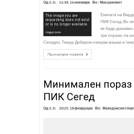
Од
S. D.
11:34, 16 ноември
Во :
Мак ракомет
Екипата на Варда
ПИК Сегед. Во че
ќе биде домаќин.
три порази, па н
Сегедин. Тимур Дибиров очекува машки и тежо
Прочитајте повеќе
Минимален пораз н
ПИК Сегед
Од
S. D.
20:25, 18 февруари
Во :
Македонски спор