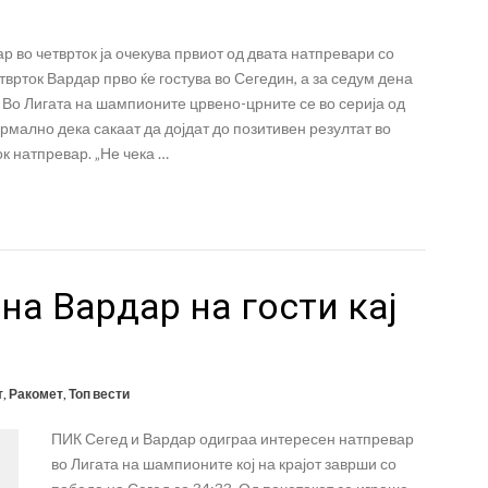
р во четврток ја очекува првиот од двата натпревари со
тврток Вардар прво ќе гостува во Сегедин, а за седум дена
 Во Лигата на шампионите црвено-црните се во серија од
ормално дека сакаат да дојдат до позитивен резултат во
к натпревар. „Не чека …
а Вардар на гости кај
т
,
Ракомет
,
Топ вести
ПИК Сегед и Вардар одиграа интересен натпревар
во Лигата на шампионите кој на крајот заврши со