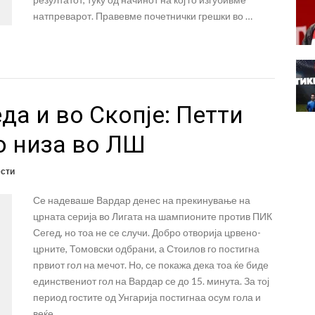
натпреварот. Правевме почетнички грешки во …
да и во Скопје: Петти
о низа во ЛШ
ести
Се надеваше Вардар денес на прекинување на
црната серија во Лигата на шампионите против ПИК
Сегед, но тоа не се случи. Добро отворија црвено-
црните, Томовски одбрани, а Стоилов го постигна
првиот гол на мечот. Но, се покажа дека тоа ќе биде
единствениот гол на Вардар се до 15. минута. За тој
период гостите од Унгарија постигнаа осум гола и
веќе …