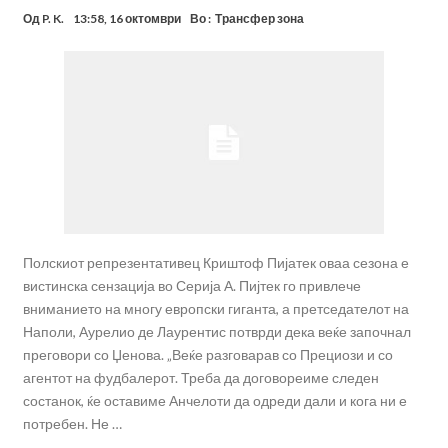
Од
P. K.
13:58, 16 октомври
Во :
Трансфер зона
Полскиот репрезентативец Криштоф Пијатек оваа сезона е
вистинска сензација во Серија А. Пијтек го привлече
вниманието на многу европски гиганта, а претседателот на
Наполи, Аурелио де Лаурентис потврди дека веќе започнал
преговори со Џенова. „Веќе разговарав со Прециози и со
агентот на фудбалерот. Треба да договореиме следен
состанок, ќе оставиме Анчелоти да одреди дали и кога ни е
потребен. Не …