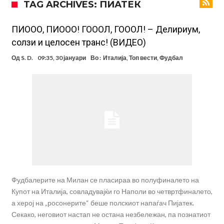
TAG ARCHIVES: ПИАТЕК
поради Инфантино
Мурињо бесен поради одлуката на Реал: Протекоа детали од
разговорот што го потресе Мадрид!
Трансфер бомба во најва – Ливерпул сака да се засили од Реал
ПИООО, ПИООО! ГОООЛ, ГОООЛ! – Делириум,
солзи и целосен транс! (ВИДЕО)
Мадрид!
Карагер ги изненади сите со својата прогноза: “Тие ќе ја освојат
Од
S. D.
09:35, 30 јануари
Во :
Италија
,
Топ вести
,
Фудбал
Премиер лигата, а причината е едноставна”
Родри ги отвори вратите за трансфер во Барселона, Реал Мадрид
е информиран
Крај на сагата: Винисиус останува во Реал Мадрид до 2032
година
Директор на ФИА за драмата во Формула 1: Не можеме да одиме
толку далеку!
Колку бара ПСЖ и кој е „плафонот“ на Ливерпул за трансферот
ан Бредли Баркола?
Фудбалерите на Милан се пласираа во полуфиналето на
Купот на Италија, совладувајќи го Наполи во четвртфиналето,
а херој на „росонерите“ беше полскиот напаѓач Пијатек.
Секако, неговиот настап не остана незбележан, па познатиот