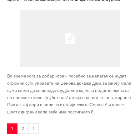
Во време кога за добар играч, посебно за напаѓач се нудат
огромни сум, управата на Џенова докажа дека за многу мала
сума може да се доведе фудбалер кој ќе ја подигне екипата
на повисоко ниво. Клубот од Италија ова лето го ангажираше
Пиатек кој жари и пали во италијанската Серија А и после
шест одиграни кола веќе има постигнато 8 …
1
2