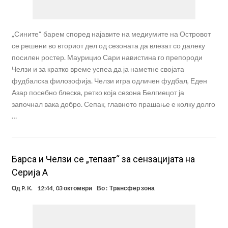
„Сините“ барем според најавите на медиумите на Островот
се решени во вториот дел од сезоната да влезат со далеку
посилен ростер. Маурицио Сари навистина го препороди
Челзи и за кратко време успеа да ја наметне својата
фудбалска филозофија. Челзи игра одличен фудбал, Еден
Азар посебно блеска, ретко која сезона Белгиецот ја
започнал вака добро. Сепак, главното прашање е колку долго
…
Барса и Челзи се „тепаат“ за сензацијата на
Серија А
Од
P. K.
12:44, 03 октомври
Во :
Трансфер зона