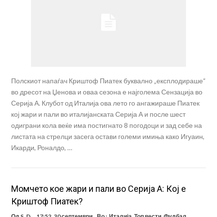
Полскиот напаѓач Криштоф Пиатек буквално „експлодираше“
во дресот на Џенова и оваа сезона е најголема Сензација во
Серија А. Клубот од Италија ова лето го ангажираше Пиатек
кој жари и пали во италијанската Серија А и после шест
одиграни кола веќе има постигнато 8 погодоци и зад себе на
листата на стрелци засега остави големи имиња како Игуаин,
Икарди, Роналдо, …
Момчето кое жари и пали во Серија А: Кој е
Криштоф Пиатек?
Од
S. D.
17:52, 30 септември
Во :
Италија
,
Топ вести
,
Фудбал