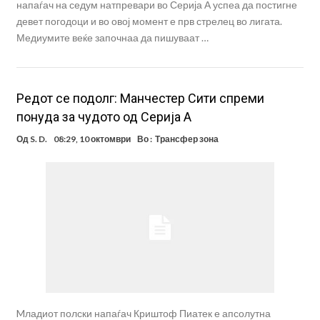
напаѓач на седум натпревари во Серија А успеа да постигне
девет погодоци и во овој момент е прв стрелец во лигата.
Медиумите веќе започнаа да пишуваат …
Редот се подолг: Манчестер Сити спреми
понуда за чудото од Серија А
Од
S. D.
08:29, 10 октомври
Во :
Трансфер зона
Mладиот полски напаѓач Криштоф Пиатек е апсолутна