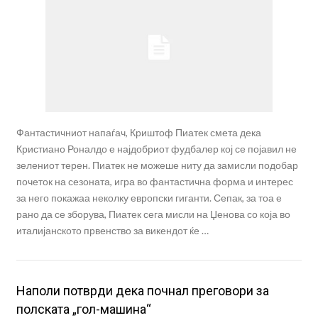
Фантастичниот напаѓач, Криштоф Пиатек смета дека
Кристиано Роналдо е најдобриот фудбалер кој се појавил не
зелениот терен. Пиатек не можеше ниту да замисли подобар
почеток на сезоната, игра во фантастична форма и интерес
за него покажаа неколку европски гиганти. Сепак, за тоа е
рано да се зборува, Пиатек сега мисли на Џенова со која во
италијанското првенство за викендот ќе …
Наполи потврди дека почнал преговори за
полската „гол-машина“