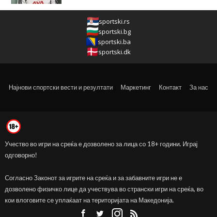
sportski.rs
sportski.bg
sportski.ba
sportski.dk
Најнови спортски вести и резултати
Маркетинг
Контакт
За нас
Учество во игри на среќа е дозволено за лица со 18+ години. Играј
одговорно!
Согласно Законот за игрите на среќа и за забавните игри не е
дозволено физичко лице да учествува во странски игри на среќа, во
кои влоговите се уплаќаат на територијата на Македонија.