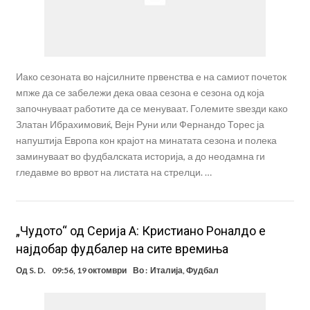
Иако сезоната во најсилните првенства е на самиот почеток
мпже да се забележи дека оваа сезона е сезона од која
започнуваат работите да се менуваат. Големите ѕвезди како
Златан Ибрахимовиќ, Вејн Руни или Фернандо Торес ја
напуштија Европа кон крајот на минатата сезона и полека
заминуваат во фудбалската историја, а до неодамна ги
гледавме во врвот на листата на стрелци. …
„Чудото“ од Серија А: Кристиано Роналдо е
најдобар фудбалер на сите времиња
Од
S. D.
09:56, 19 октомври
Во :
Италија
,
Фудбал