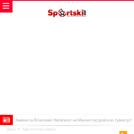
Замена за Влаховиќ: Напаѓачот на Манчестер доаѓа во Јувентус!
Дома
Tag Archives: пиатек
УЕФА повторно се заканува со бојкот на турнирите на ФИФА