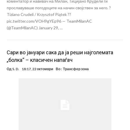
коментатор и навивач на Милан, Тицијано Крудели ги
прославуваше погодоците на начин својствен за него. ?
Tiziano Crudeli / Krzysztof Piątek ??
pic.twitter.com/VOH9gYEp96 — TeamMilanAC
(@TeamMilanAC) January 29, …
Сари во јануари сака да ја реши најголемата
„болка“ – класичен напаѓач
Од
S. D.
18:17, 22 октомври
Во :
Трансфер зона