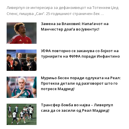
Ливерпул се интересира за дефанзивецот на Тотенхем Џед
Спенс, пишува „Сан“. 25-годишниот страничен бек …
Замена за Влаховиќ: Напаѓачот на
Манчестер доаѓа во Јувентус!
УЕФА повторно се заканува со бојкот на
турнирите на ФИФА поради Инфантино
Мурињо бесен поради одлуката на Реал:
Протекоа детали од разговорот што го
потресе Мадрид!
Трансфер бомба во најва – Ливерпул
сака да се засили од Реал Мадрид!