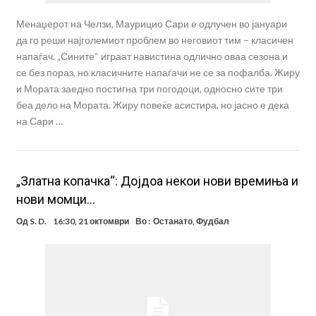
Менаџерот на Челзи, Маурицио Сари е одлучен во јануари
да го реши најголемиот проблем во неговиот тим – класичен
напаѓач. „Сините“ играат навистина одлично оваа сезона и
се без пораз, но класичните напаѓачи не се за пофалба. Жиру
и Мората заедно постигна три погодоци, односно сите три
беа дело на Мората. Жиру повеќе асистира, но јасно е дека
на Сари …
„Златна копачка“: Дојдоа некои нови времиња и
нови момци…
Од
S. D.
16:30, 21 октомври
Во :
Останато
,
Фудбал