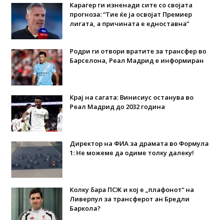
Карагер ги изненади сите со својата
прогноза: “Тие ќе ја освојат Премиер
лигата, а причината е едноставна”
Родри ги отвори вратите за трансфер во
Барселона, Реал Мадрид е информиран
Крај на сагата: Винисиус останува во
Реал Мадрид до 2032 година
Директор на ФИА за драмата во Формула
1: Не можеме да одиме толку далеку!
Колку бара ПСЖ и кој е „плафонот“ на
Ливерпул за трансферот ан Бредли
Баркола?