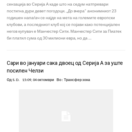
сензација во Серија А каде што на седум натпревари
постигна дури девет погодоци. „До вчера“ анонимниот 23
годишен напаѓач се најде на мета на големите европски
клубови, а последниот клуб кој се појави како потенцијален
негов купувач е Манчестер Сити. Манчестер Сити за Пиатек
би платил сума од 30 милиони евра, но да …
Сари во јануари сака двоец од Серија А за уште
посилен Челзи
Од
S. D.
15:09, 04 октомври
Во :
Трансфер зона