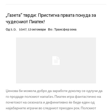
„Газета“ тврди: Пристигна првата понуда за
чудесниот Пиатек!
Од
S. D.
10:47, 13 октомври
Во :
Трансфер зона
Џенова би можела добро да заработи доколку се одлучи да
го продаде полскиот напаѓач. Пиатек игра фантастично на
почетокот на сезоната и дефинитивно ќе биде еден од
најабарните играчи во следниот преоден рок. Полскиот