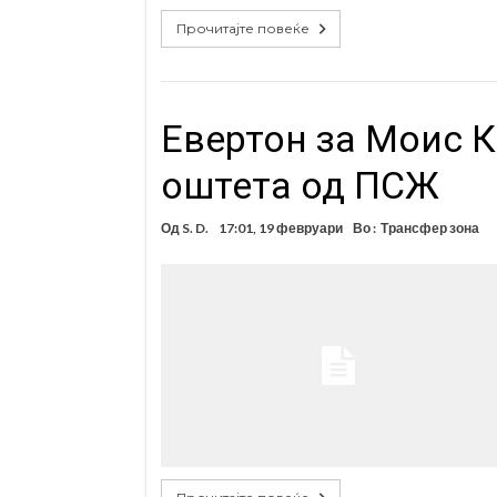
Прочитајте повеќе
Евертон за Моис 
оштета од ПСЖ
Од
S. D.
17:01, 19 февруари
Во :
Трансфер зона