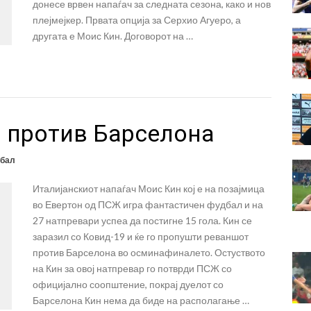
донесе врвен напаѓач за следната сезона, како и нов
плејмејкер. Првата опција за Серхио Агуеро, а
другата е Моис Кин. Договорот на …
 против Барселона
бал
Италијанскиот напаѓач Моис Кин кој е на позајмица
во Евертон од ПСЖ игра фантастичен фудбал и на
27 натпревари успеа да постигне 15 гола. Кин се
заразил со Ковид-19 и ќе го пропушти реваншот
против Барселона во осминафиналето. Остуството
на Кин за овој натпревар го потврди ПСЖ со
официјално соопштение, покрај дуелот со
Барселона Кин нема да биде на располагање …