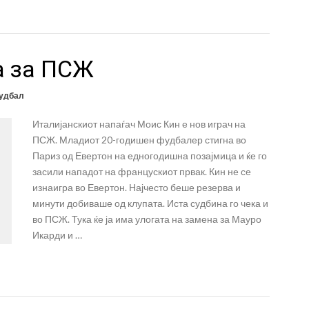
а за ПСЖ
удбал
Италијанскиот напаѓач Моис Кин е нов играч на
ПСЖ. Младиот 20-годишен фудбалер стигна во
Париз од Евертон на едногодишна позајмица и ќе го
засили нападот на францускиот првак. Кин не се
изнаигра во Евертон. Најчесто беше резерва и
минути добиваше од клупата. Иста судбина го чека и
во ПСЖ. Тука ќе ја има улогата на замена за Мауро
Икарди и …