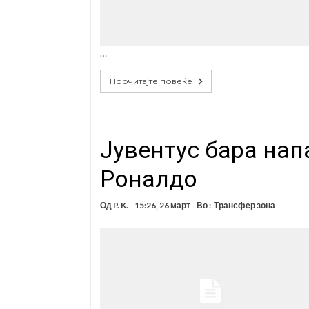
…
Прочитајте повеќе
Јувентус бара нап
Роналдо
Од
P. K.
15:26, 26 март
Во :
Трансфер зона