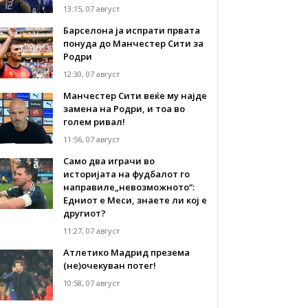
13:15, 07 август
Барселона ја испрати првата
понуда до Манчестер Сити за
Родри
12:30, 07 август
Манчестер Сити веќе му најде
замена на Родри, и тоа во
голем ривал!
11:56, 07 август
Само два играчи во
историјата на фудбалот го
направиле„невозможното“:
Едниот е Меси, знаете ли кој е
другиот?
11:27, 07 август
Атлетико Мадрид презема
(не)очекуван потег!
10:58, 07 август