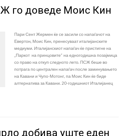
Ж го доведе Моис Кин
Пари Сент Жермен ќе се засили со напаѓачот на
Евертон, Моис Кин, пренесуваат италијанските
медиуми. Италијанскиот напаѓач ќе пристигне на
„Паркот на принцовите“ на едногодишна позајмица
со право на откуп следното лето. ПСЖ беше во
потрага по централен напаѓач после заминувањето
на Кавани и Чупо-Мотонг, па Моис Кин ќе биде
алтернатива за Кавани. 20-годишниот Италијанец
ирло добива уште еден