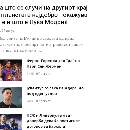
а што се случи на другиот крај
 планетата најдобро покажува
ј е и што е Лука Модриќ
, 07 август
балерите на Милан во средата одиграа
јателски натпревар против градскиот ривал
ер во австралискиот …
Феран Торес кажал “да” на
Пари Сен Жермен
14:40, 07 август
Јувентус го сака Рајндерс, но
под еден услов
14:00, 07 август
ПСЖ и Ливерпул имаат
доверба дека ќе постигнат
договор за Баркола