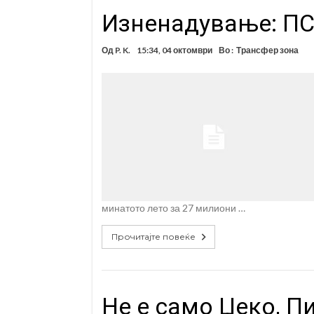
Изненадување: ПС
Од
P. K.
15:34, 04 октомври
Во :
Трансфер зона
минатото лето за 27 милиони …
Прочитајте повеќе
Не е само Џеко, П