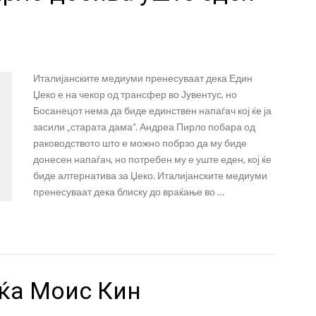
Италијанските медиуми пренесуваат дека Един
Џеко е на чекор од трансфер во Јувентус, но
Босанецот нема да биде единствен напаѓач кој ќе ја
засили „старата дама“. Андреа Пирло побара од
раководството што е можно побрзо да му биде
донесен напаѓач, но потребен му е уште еден, кој ќе
биде алтернатива за Џеко. Италијанските медиуми
пренесуваат дека блиску до враќање во …
аќа Моис Кин