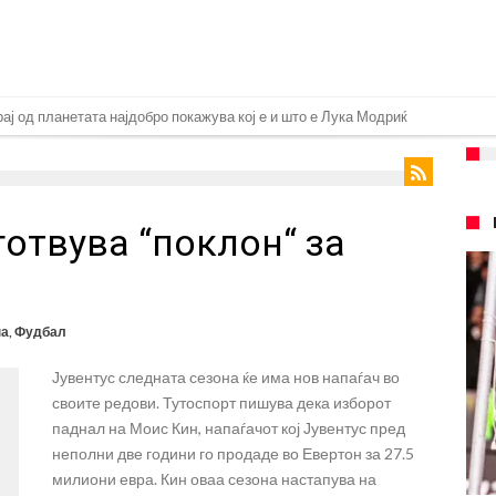
ри Сен Жермен
 под еден услов
 дека ќе постигнат договор за Баркола
отвува “поклон“ за
понуда до Манчестер Сити за Родри
замена на Родри, и тоа во голем ривал!
 на фудбалот го направиле„невозможното“: Едниот е Меси, знаете ли кој е
на
,
Фудбал
очекуван потег!
Јувентус следната сезона ќе има нов напаѓач во
Родри како никој никогаш го понижи Реал, подобро да не доаѓа во Мадрид!
своите редови. Тутоспорт пишува дека изборот
еро? Интер нема доволно средства, Атлетико ја следи ситуацијата
паднал на Моис Кин, напаѓачот кој Јувентус пред
неполни две години го продаде во Евертон за 27.5
милиони евра. Кин оваа сезона настапува на