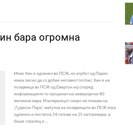
Кин бара огромна
Moис Кин е одличен во ПСЖ, но клубот од Париз
нема лесно да го добие неговиот потпис. Кин е на
позајмица во ПСЖ од Евертон кој според
информациите го проценил на неверојатни 80
милиони евра. Италијанецот скоро не покажа на
„Гудисон Парк“, меѓутоа на позајмицата во ПСЖ игра
одлично и постигна 14 голови на 25 натпревари, а
беше стрелец и …