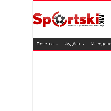
Почетна
Фудбал
Македонс