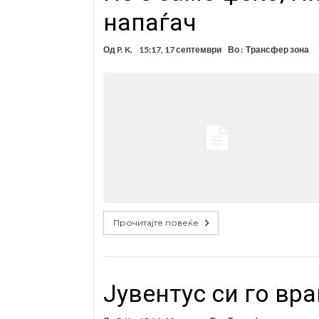
напаѓач
Од
P. K.
15:17, 17 септември
Во :
Трансфер зона
Прочитајте повеќе
Јувентус си го вр