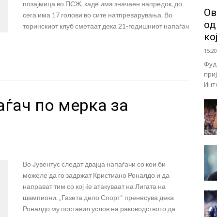
позајмица во ПСЖ, каде има значаен напредок, до
Ов
сега има 17 голови во сите натпреварувања. Во
од
торинскиот клуб сметаат дека 21-годишниот напаѓач
ко
15:20
Фуд
при
Инт
аѓач по мерка за
Во Јувентус следат двајца напаѓачи со кои би
можеле да го задржат Кристиано Роналдо и да
направат тим со кој ќе атакуваат на Лигата на
шампиони. „Газета дело Спорт“ пренесува дека
Роналдо му поставил услов на раководството да