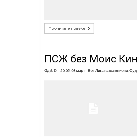
Прочитајте повеќе
ПСЖ без Моис Кин
Од
S. D.
20:05, 03 март
Во :
Лига на шампиони
,
Фуд