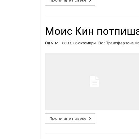
Прочитајте повеќе
Моис Кин потпиш
Од
V. M.
08:11, 05 октомври
Во :
Трансфер зона
,
Ф
Прочитајте повеќе