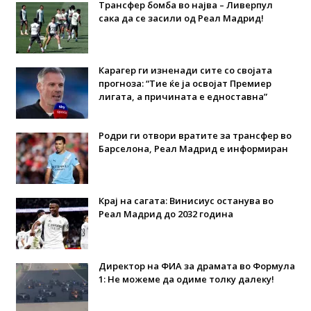
Трансфер бомба во најва – Ливерпул
сака да се засили од Реал Мадрид!
Карагер ги изненади сите со својата
прогноза: “Тие ќе ја освојат Премиер
лигата, а причината е едноставна”
Родри ги отвори вратите за трансфер во
Барселона, Реал Мадрид е информиран
Крај на сагата: Винисиус останува во
Реал Мадрид до 2032 година
Директор на ФИА за драмата во Формула
1: Не можеме да одиме толку далеку!