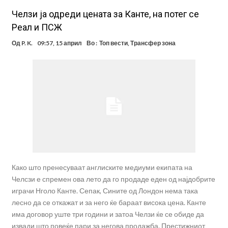
Челзи ја одреди цената за Канте, на потег се
Реал и ПСЖ
Од
P. K.
09:57, 15 април
Во :
Топ вести
,
Трансфер зона
Како што пренесуваат англиските медиуми екипата на
Челсзи е спремен ова лето да го продаде еден од најдобрите
играчи Нголо Канте. Сепак, Сините од Лондон нема така
лесно да се откажат и за него ќе бараат висока цена. Канте
има договор уште три години и затоа Челзи ќе се обиде да
извади што повеќе пари за негова продажба. Престижниот