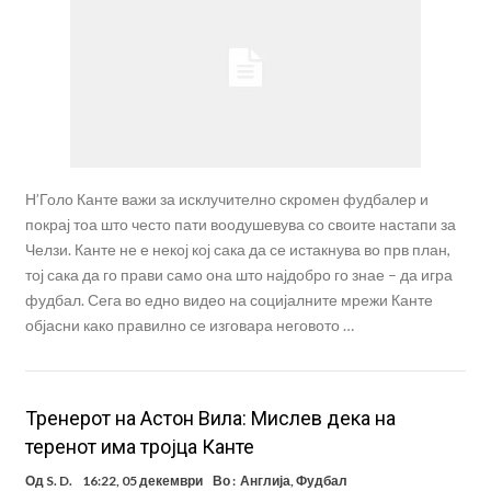
Н’Голо Канте важи за исклучително скромен фудбалер и
покрај тоа што често пати воодушевува со своите настапи за
Челзи. Канте не е некој кој сака да се истакнува во прв план,
тој сака да го прави само она што најдобро го знае – да игра
фудбал. Сега во едно видео на социјалните мрежи Канте
објасни како правилно се изговара неговото …
Тренерот на Астон Вила: Мислев дека на
теренот има тројца Канте
Од
S. D.
16:22, 05 декември
Во :
Англија
,
Фудбал