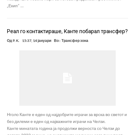
„Екип“ …
Реал го контактираше, Канте побарал трансфер?
Од
P. K.
15:37, 14 јануари
Во :
Трансфер зона
Нголо Канте е еден од најдобрите играчи за врска во светот и
без дилеми е еден од најважните играчи на Челзи.
Канте минатата година ја продолжи верноста со Челзи до