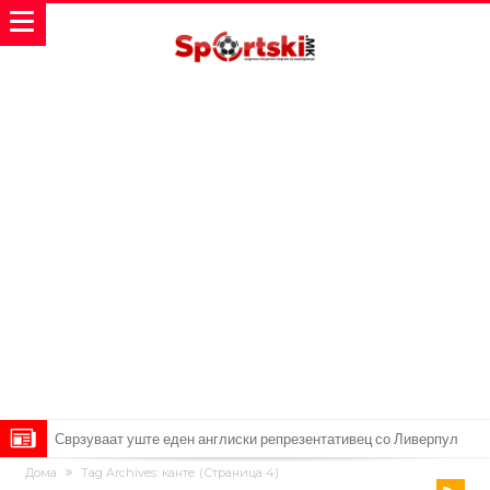
Замена за Влаховиќ: Напаѓачот на Манчестер доаѓа во Јувентус!
Дома
Tag Archives: канте
(Страница 4)
УЕФА повторно се заканува со бојкот на турнирите на ФИФА