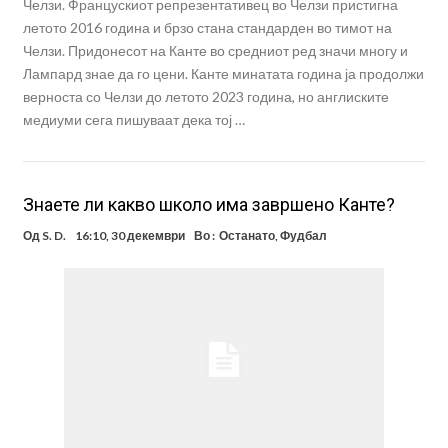
Челзи. Францускиот репрезентативец во Челзи пристигна
летото 2016 година и брзо стана стандарден во тимот на
Челзи. Придонесот на Канте во средниот ред значи многу и
Лампард знае да го цени. Канте минатата година ја продолжи
верноста со Челзи до летото 2023 година, но англиските
медиуми сега пишуваат дека тој …
Знаете ли какво школо има завршено Канте?
Од
S. D.
16:10, 30 декември
Во :
Останато
,
Фудбал