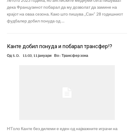
летото 2023 година, но англиските медиуми сега пишуваат
дека Французинот побарал да му дозволат да замине на
крајот на оваа сезона. Како што пишува „Сан“ 28 годишниот
фудбалер добил понуда од …
Канте добил понуда и побарал трансфер!?
Од
S. D.
11:03, 11 јануари
Во :
Трансфер зона
Н’Голо Канте без дилеми е еден од најважните играчи на