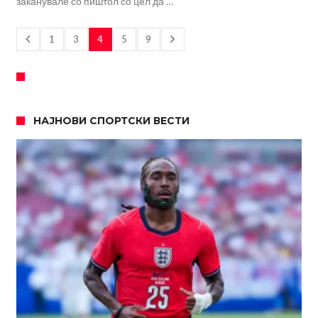
заканувале со пиштол со цел да …
1
3
4
5
9
НАЈНОВИ СПОРТСКИ ВЕСТИ