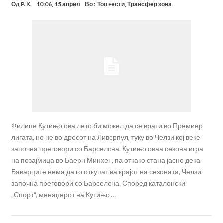
Од
P. K.
10:06, 15 април
Во :
Топ вести
,
Трансфер зона
Филипе Кутињо ова лето би можел да се врати во Премиер
лигата, но не во дресот на Ливерпул, туку во Челзи кој веќе
започна преговори со Барселона. Кутињо оваа сезона игра
на позајмица во Баерн Минхен, па откако стана јасно дека
Баварците нема да го откупат на крајот на сезоната, Челзи
започна преговори со Барселона. Според каталонски
„Спорт“, менаџерот на Кутињо …