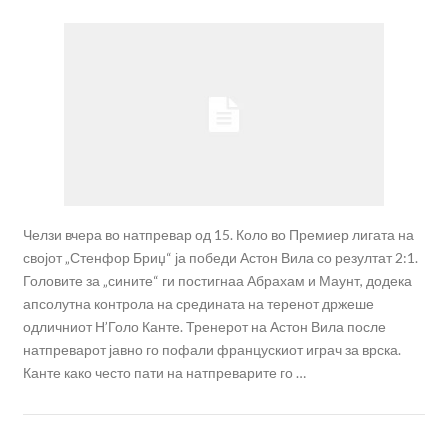
Челзи вчера во натпревар од 15. Коло во Премиер лигата на
својот „Стенфор Бриџ“ ја победи Астон Вила со резултат 2:1.
Головите за „сините“ ги постигнаа Абрахам и Маунт, додека
апсолутна контрола на средината на теренот држеше
одличниот Н’Голо Канте. Тренерот на Астон Вила после
натпреварот јавно го пофали францускиот играч за врска.
Канте како често пати на натпреварите го …