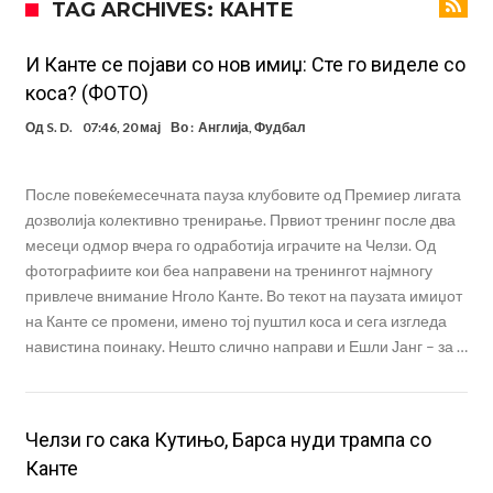
TAG ARCHIVES: КАНТЕ
поради Инфантино
Мурињо бесен поради одлуката на Реал: Протекоа детали од
разговорот што го потресе Мадрид!
Трансфер бомба во најва – Ливерпул сака да се засили од Реал
И Канте се појави со нов имиџ: Сте го виделе со
коса? (ФОТО)
Мадрид!
Карагер ги изненади сите со својата прогноза: “Тие ќе ја освојат
Од
S. D.
07:46, 20 мај
Во :
Англија
,
Фудбал
Премиер лигата, а причината е едноставна”
Родри ги отвори вратите за трансфер во Барселона, Реал Мадрид
е информиран
Крај на сагата: Винисиус останува во Реал Мадрид до 2032
После повеќемесечната пауза клубовите од Премиер лигата
година
Директор на ФИА за драмата во Формула 1: Не можеме да одиме
дозволија колективно тренирање. Првиот тренинг после два
месеци одмор вчера го одработија играчите на Челзи. Од
толку далеку!
Колку бара ПСЖ и кој е „плафонот“ на Ливерпул за трансферот
фотографиите кои беа направени на тренингот најмногу
ан Бредли Баркола?
привлече внимание Нголо Канте. Во текот на паузата имиџот
на Канте се промени, имено тој пуштил коса и сега изгледа
навистина поинаку. Нешто слично направи и Ешли Јанг – за …
Челзи го сака Кутињо, Барса нуди трампа со
Канте