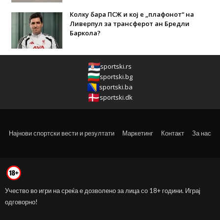
Колку бара ПСЖ и кој е „плафонот“ на
Ливерпул за трансферот ан Бредли
Баркола?
sportski.rs
sportski.bg
sportski.ba
sportski.dk
Најнови спортски вести и резултати
Маркетинг
Контакт
За нас
Учество во игри на среќа е дозволено за лица со 18+ години. Играј
одговорно!