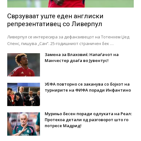
Сврзуваат уште еден англиски
репрезентативец со Ливерпул
Ливерпул се интересира за дефанзивецот на Тотенхем Џед
Спенс, пишува „Сан“. 25-годишниот страничен бек …
Замена за Влаховиќ: Напаѓачот на
Манчестер доаѓа во Јувентус!
УЕФА повторно се заканува со бојкот на
турнирите на ФИФА поради Инфантино
Мурињо бесен поради одлуката на Реал:
Протекоа детали од разговорот што го
потресе Мадрид!