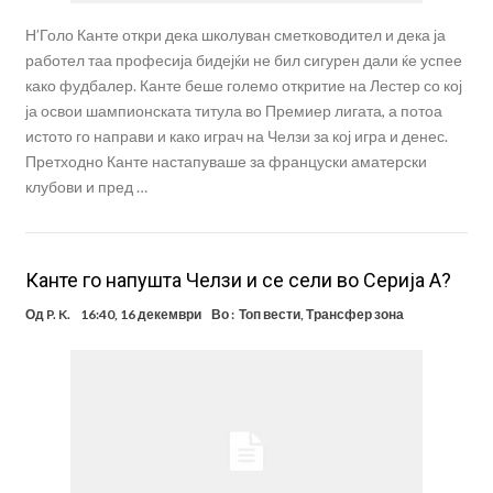
Н’Голо Канте откри дека школуван сметководител и дека ја
работел таа професија бидејќи не бил сигурен дали ќе успее
како фудбалер. Канте беше големо откритие на Лестер со кој
ја освои шампионската титула во Премиер лигата, а потоа
истото го направи и како играч на Челзи за кој игра и денес.
Претходно Канте настапуваше за француски аматерски
клубови и пред …
Канте го напушта Челзи и се сели во Серија А?
Од
P. K.
16:40, 16 декември
Во :
Топ вести
,
Трансфер зона