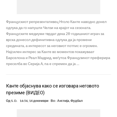
Францускиот репрезентативец Нголо Канте наводно донел
одлука да го напушти Челзи на крајот на сезоната.
Француските медиуми тврдат дека 28-годишниот играч за
врска донесол дефинитивна одлука да ја промени
средината, а интересот за неговиот потпис е огромен.
Најсилен интерес за Канте во моментов покажуваат
Барселона и Реал Мадрид, меѓутоа Французинот преферира
преселба во Серија А, па е спремен да ја …
Канте објаснува како се изговара неговото
презиме (ВИДЕО)
Од
S. D.
16:56, 14 декември
Во :
Англија
,
Фудбал