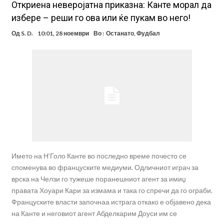
Oткриена неверојатна приказна: Канте морал да
избере – реши го ова или ќе пукам во него!
Од
S. D.
10:01, 28 ноември
Во :
Останато
,
Фудбал
Името на Н’Голо Канте во последно време почесто се
споменува во француските медиуми. Одличниот играч за
врска на Челзи го тужеше поранешниот агент за имиџ
правата Хоуари Кари за измама и така го спречи да го ограби.
Француските власти започнаа истрага откако е објавено дека
на Канте и неговиот агент Абделкарим Доуси им се