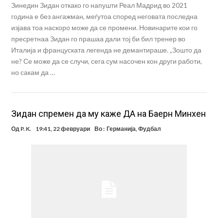
Зинедин Зидан откако го напушти Реал Мадрид во 2021
година е без ангажман, меѓутоа според неговата последна
изјава тоа наскоро може да се промени. Новинарите кои го
пресретнаа Зидан го прашаа дали тој би бил тренер во
Италија и француската легенда не демантираше. „Зошто да
не? Се може да се случи, сега сум насочен кон други работи,
но сакам да …
Зидан спремен да му каже ДА на Баерн Минхен
Од
P. K.
19:41, 22 февруари
Во :
Германија
,
Фудбал