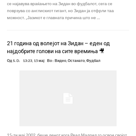
се најавува враќањето на Зидан во фудбалот, сега се
поврзува со англискиот гигант, но Зидан ја отфрли таа
можност. „Јазикот е главната причина што не …
21 година од волејот на Зидан – еден од
најдобрите голови на сите времиња 🎥
Од
S. D.
13:23, 15 мај
Во :
Видео
,
Останато
,
Фудбал
15-ти мај 2002, беше денот кога Реал Мадрид го освои својот