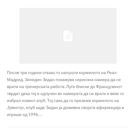
После три години откако го напушти кормилото на Реал
Мадрид, Зинедин Зидан покажува сериозна намера да се
врати на тренерската работа. Луѓе блиски до Французинот
тврдат дека тој е одлучен во намерата да се врати и веќе го
избрал новиот клуб. Тој сака да го преземе кормилото на
Јувентус, клуб каде Зидан ја доживеа својата афирмација и
играше од 1996 …