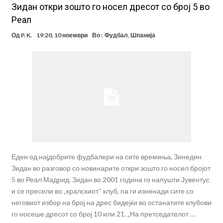
Зидан откри зошто го носел дресот со број 5 во
Реал
Од
P. K.
19:20, 10 ноември
Во :
Фудбал
,
Шпанија
Еден од најдобрите фудбалери на сите времиња, Зинедин
Зидан во разговор со новинарите откри зошто го носел бројот
5 во Реал Мадрид. Зидан во 2001 година го напушти Јувентус
и се пресели во „кралскиот“ клуб, па ги изненади сите со
неговиот избор на број на дрес бидејќи во останатите клубови
го носеше дресот со број 10 или 21. „На претседателот …