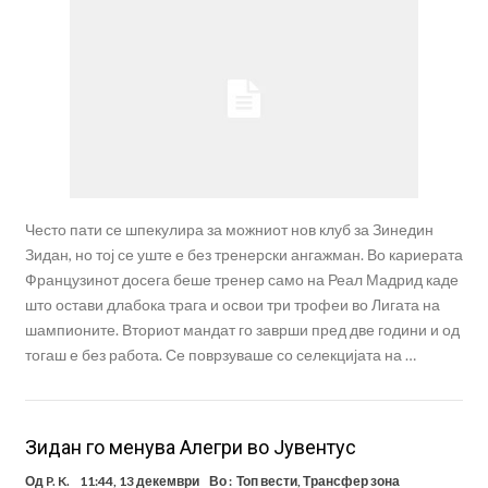
Често пати се шпекулира за можниот нов клуб за Зинедин
Зидан, но тој се уште е без тренерски ангажман. Во кариерата
Французинот досега беше тренер само на Реал Мадрид каде
што остави длабока трага и освои три трофеи во Лигата на
шампионите. Вториот мандат го заврши пред две години и од
тогаш е без работа. Се поврзуваше со селекцијата на …
Зидан го менува Алегри во Јувентус
Од
P. K.
11:44, 13 декември
Во :
Топ вести
,
Трансфер зона