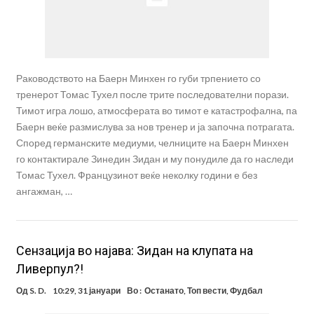
Раководството на Баерн Минхен го губи трпението со
тренерот Томас Тухел после трите последователни порази.
Тимот игра лошо, атмосферата во тимот е катастрофална, па
Баерн веќе размислува за нов тренер и ја започна потрагата.
Според германските медиуми, челниците на Баерн Минхен
го контактирале Зинедин Зидан и му понудиле да го наследи
Томас Тухел. Французинот веќе неколку години е без
ангажман, …
Сензација во најава: Зидан на клупата на
Ливерпул?!
Од
S. D.
10:29, 31 јануари
Во :
Останато
,
Топ вести
,
Фудбал