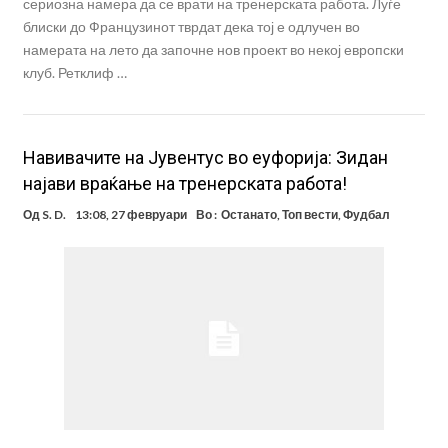
сериозна намера да се врати на тренерската работа. Луѓе
блиски до Французинот тврдат дека тој е одлучен во
намерата на лето да започне нов проект во некој европски
клуб. Ретклиф …
Навивачите на Јувентус во еуфорија: Зидан
најави враќање на тренерската работа!
Од
S. D.
13:08, 27 февруари
Во :
Останато
,
Топ вести
,
Фудбал