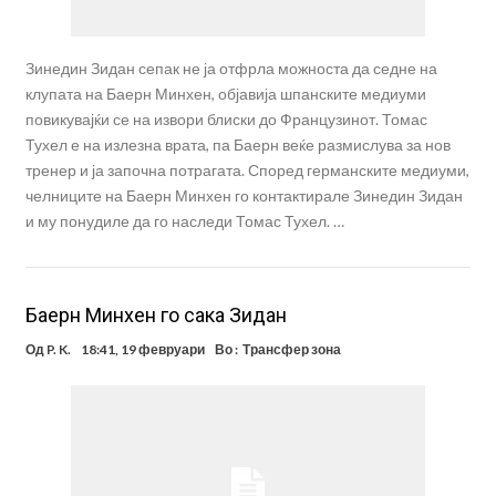
Зинедин Зидан сепак не ја отфрла можноста да седне на
клупата на Баерн Минхен, објавија шпанските медиуми
повикувајќи се на извори блиски до Французинот. Томас
Тухел е на излезна врата, па Баерн веќе размислува за нов
тренер и ја започна потрагата. Според германските медиуми,
челниците на Баерн Минхен го контактирале Зинедин Зидан
и му понудиле да го наследи Томас Тухел. …
Баерн Минхен го сака Зидан
Од
P. K.
18:41, 19 февруари
Во :
Трансфер зона