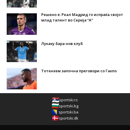
Решено е: Реал Мадрид го испраќа својот
млад талент во Серија “А”
Лукаку бара нов клуб
Тотенхем започна преговори со Гакпо
sportski.rs
sportski.bg
sportski.ba
sportski.dk