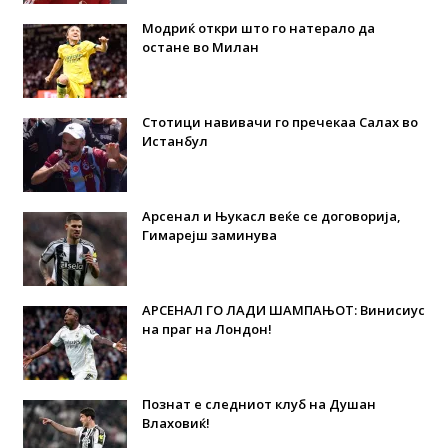
Модриќ откри што го натерало да
остане во Милан
Стотици навивачи го пречекаа Салах во
Истанбул
Арсенал и Њукасл веќе се договорија,
Гимарејш заминува
АРСЕНАЛ ГО ЛАДИ ШАМПАЊОТ: Винисиус
на праг на Лондон!
Познат е следниот клуб на Душан
Влаховиќ!