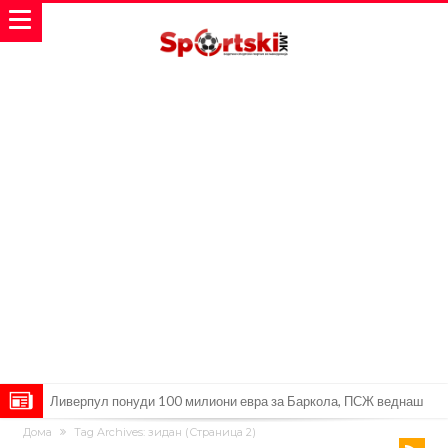
Јувентус се насочил кон напаѓач на Манчестер Јунајтед
Дома
Tag Archives: зидан
(Страница 2)
Модриќ откри што го натерало да остане во Милан