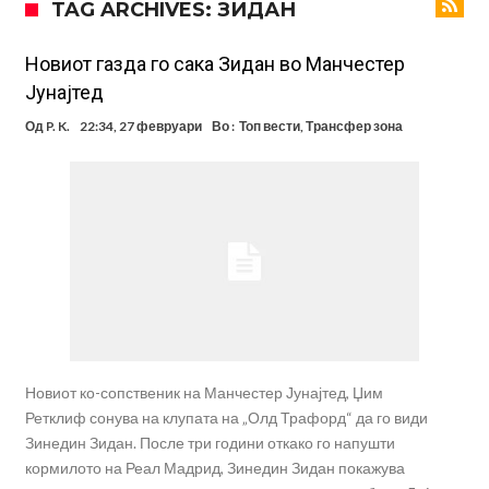
TAG ARCHIVES: ЗИДАН
Стотици навивачи го пречекаа Салах во Истанбул
Арсенал и Њукасл веќе се договорија, Гимарејш заминува
Новиот газда го сака Зидан во Манчестер
Јунајтед
АРСЕНАЛ ГО ЛАДИ ШАМПАЊОТ: Винисиус на праг на Лондон!
Од
P. K.
22:34, 27 февруари
Во :
Топ вести
,
Трансфер зона
Познат е следниот клуб на Душан Влаховиќ!
Решено е: Реал Мадрид го испраќа својот млад талент во Серија
“А”
Лукаку бара нов клуб
Тотенхем започна преговори со Гакпо
Новиот ко-сопственик на Манчестер Јунајтед, Џим
Ретклиф сонува на клупата на „Олд Трафорд“ да го види
Зинедин Зидан. После три години откако го напушти
кормилото на Реал Мадрид, Зинедин Зидан покажува