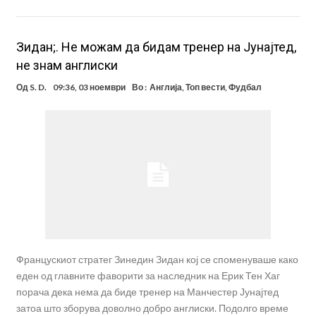
Зидан;. Не можам да бидам тренер на Јунајтед,
не знам англиски
Од
S. D.
09:36, 03 ноември
Во :
Англија
,
Топ вести
,
Фудбал
Францускиот стратег Зинедин Зидан кој се споменуваше како
еден од главните фаворити за наследник на Ерик Тен Хаг
порача дека нема да биде тренер на Манчестер Јунајтед
затоа што зборува доволно добро англиски. Подолго време