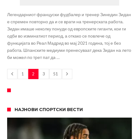
Легендарниот француски фудбалер и тренер Зинедин Зидан
е спремен повторно да и се врати на тренерската работа.
Зидан имаше неколку понуди од европските гиганти, кои ги
одби во изминатиот период, а откако се повлече од
функцијата во Реал Мадрид во мај 2021 година, тој е без
работа. Шпанските медиуми пренесуваат дека Зидан на лето
би можел по трет пат да …
1
2
3
51
НАЈНОВИ СПОРТСКИ ВЕСТИ