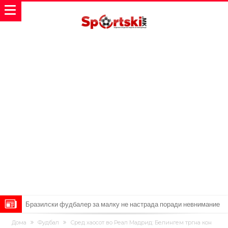
Лукаку заминува, Наполи носи замена од Арсенал
Звезда на Реал зборува за тоа како е да се работи со Мурињо:
Дома
Фудбал
Сред хаосот во Реал Мадрид: Белингем тргна кон