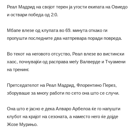
Реал Мадрид на својот терен ја угости екипата на Овиедо
и оствари победа од 2:0.
Мбапе влезе од клупата во 69. минута откако ги
пропушти последните два натпревара поради повреда.
Во текот на неговото отсуство, Реал влезе во вистински
хаос, почнувајќи од расправа меѓу Валверде и Тчуамени
на тренинг.
Претседателот на Реал Мадрид, Флорентино Перез,
зборуваше за многу работи по сето она што се случи.
Она што е јасно е дека Алваро Арбелоа ќе го напушти
клубот на крајот на сезоната, а наместо него ќе дојде
Жозе Мурињо.