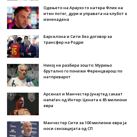
Одењето на Араухо го натера Флик на
итен потег, дури и управата на клубот е
изненадена
Барселона и Сити без договор за
трансфер на Родри
Никој не разбира зошто: Мурињо
брутално го понижи Ференцварош по
натпреварот
Арсенал и Манчестер Јунајтед сакаат
напаѓач од Интер: Цената е 85 милиони
евра
Манчестер Сити за 100 милиони евра ја
носи сензацијата од СП