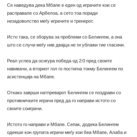
Се наведува дека Мбапе е еден од играчите кои се
расправале со Арбелоа, а сето тоа поради
незадоволство меѓу играчите и тренерот.
Исто така, се зборува за проблеми со Белингем, а она
што се случи меѓу нив двајца не ги ублажи тие гласини.
Реал успеа да осигура победа од 2:0 пред своите
навивачи, а вториот гол го постигна токму Белингем по
асистенција на Мбапе.
Откако заврши натпреварот Белингем се поздрави со
противничките играчи пред да го направи истото со
своите соиграчи.
Истото го направи и Мбапе. Сепак, додека Белингем
одееше кон групата играчи меѓу кои беа Мбапе, Алаба и