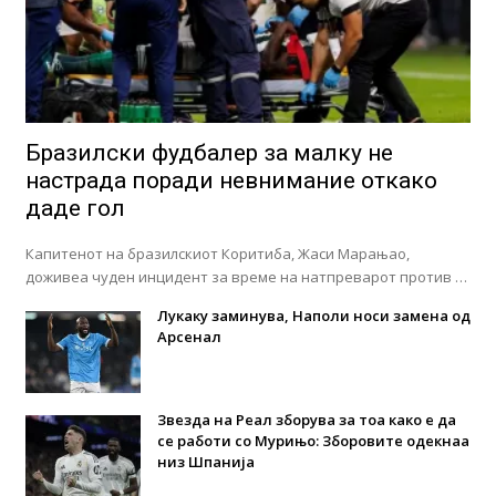
Бразилски фудбалер за малку не
настрада поради невнимание откако
даде гол
Капитенот на бразилскиот Коритиба, Жаси Марањао,
доживеа чуден инцидент за време на натпреварот против …
Лукаку заминува, Наполи носи замена од
Арсенал
Звезда на Реал зборува за тоа како е да
се работи со Мурињо: Зборовите одекнаа
низ Шпанија