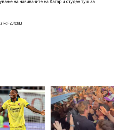
вување на навивачите на Катар и студен туш за
CAzRdF2JfzbLI