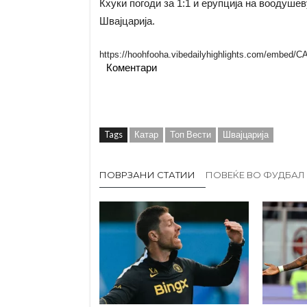
Кхуки погоди за 1:1 и ерупција на воодуше
Швајцарија.
https://hoohfooha.vibedailyhighlights.com/embed/
Коментари
Tags
Катар
Топ Вести
Швајцарија
ПОВРЗАНИ СТАТИИ
ПОВЕЌЕ ВО ФУДБАЛ