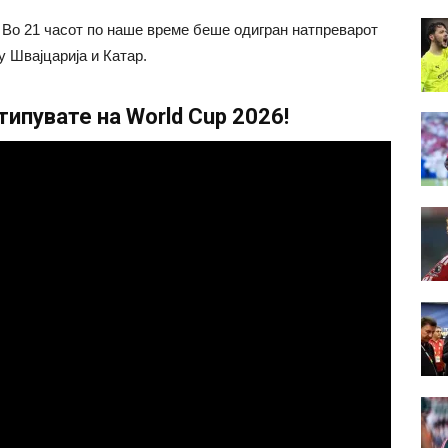
. Во 21 часот по наше време беше одигран натпреварот
у Швајцарија и Катар.
ипувате на World Cup 2026!