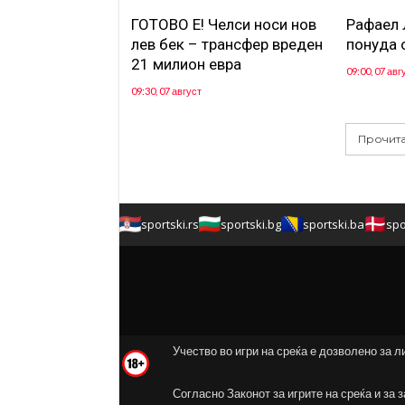
ГОТОВО Е! Челси носи нов
Рафаел 
лев бек – трансфер вреден
понуда 
21 милион евра
09:00, 07 авг
09:30, 07 август
Прочита
sportski.rs
sportski.bg
sportski.ba
spo
Учество во игри на среќа е дозволено за л
Согласно Законот за игрите на среќа и за 