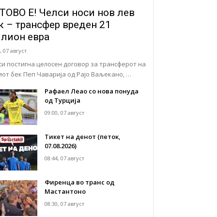
ТОВО Е! Челси носи нов лев
к – трансфер вреден 21
лион евра
, 07 август
си постигна целосен договор за трансферот на
иот бек Пеп Чаварија од Рајо Ваљекано, …
Рафаел Леао со нова понуда
од Турција
09:00, 07 август
Тикет на денот (петок,
07.08.2026)
08:44, 07 август
Фиренца во транс од
Мастантоно
08:30, 07 август