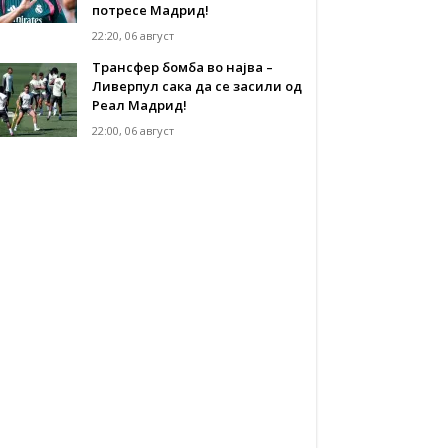
потресе Мадрид!
22:20, 06 август
Трансфер бомба во најва –
Ливерпул сака да се засили од
Реал Мадрид!
22:00, 06 август