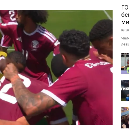
ГО
бе
ми
09:30
Чел
лев