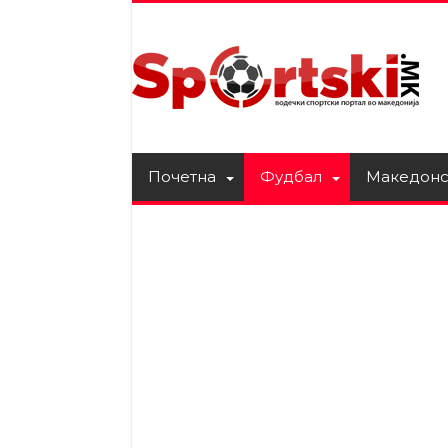
Почетна
Фудбал
Македонс