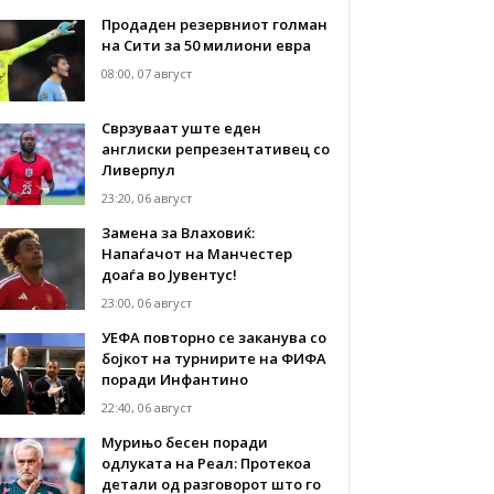
Продаден резервниот голман
на Сити за 50 милиони евра
08:00, 07 август
Сврзуваат уште еден
англиски репрезентативец со
Ливерпул
23:20, 06 август
Замена за Влаховиќ:
Напаѓачот на Манчестер
доаѓа во Јувентус!
23:00, 06 август
УЕФА повторно се заканува со
бојкот на турнирите на ФИФА
поради Инфантино
22:40, 06 август
Мурињо бесен поради
одлуката на Реал: Протекоа
детали од разговорот што го