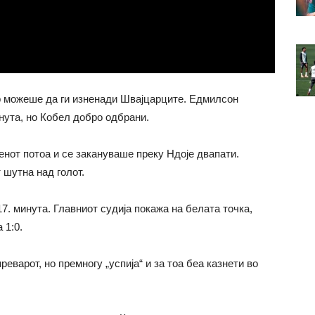
р можеше да ги изненади Швајцарците. Едмилсон
инута, но Кобел добро одбрани.
ренот потоа и се закануваше преку Ндоје двапати.
 шутна над голот.
7. минута. Главниот судија покажа на белата точка,
 1:0.
еварот, но премногу „успија“ и за тоа беа казнети во