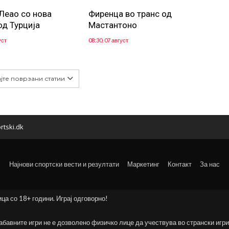
Леао со нова
Фиренца во транс од
од Турција
Мастантоно
уст
08:30, 07 август
јте поврзани статии
rtski.dk
Најнови спортски вести и резултати
Маркетинг
Контакт
За нас
ица со 18+ години. Играј одговорно!
забавните игри не е дозволено физичко лице да учествува во странски игри 