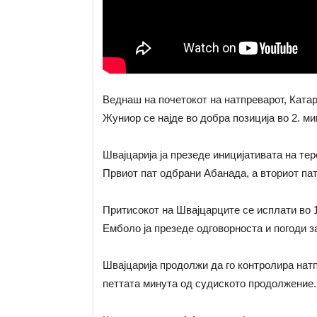
Веднаш на почетокот на натпреварот, Ката
Жуниор се најде во добра позиција во 2. м
Швајцарија ја презеде иницијативата на те
Првиот пат одбрани Абанада, а вториот пат
Притисокот на Швајцарците се исплати во 1
Емболо ја презеде одговорноста и погоди за
Швајцарија продолжи да го контролира натпр
петтата минута од судиското продолжение.