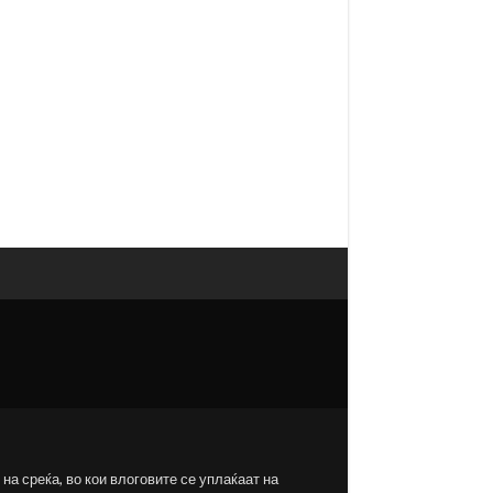
на среќа, во кои влоговите се уплаќаат на