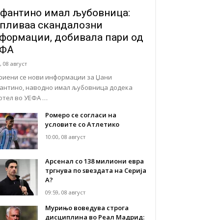
фантино имал љубовница:
пливаа скандалозни
формации, добивала пари од
ЕФА
, 08 август
риени се нови информации за Џани
антино, наводно имал љубовница додека
отел во УЕФА …
Ромеро се согласи на
условите со Атлетико
10:00, 08 август
Арсенал со 138 милиони евра
тргнува по ѕвездата на Серија
А?
09:59, 08 август
Мурињо воведува строга
дисциплина во Реал Мадрид: