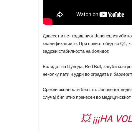
Дваесет и пет годишниот Јапонец изгуби ко
квалификациите. При првиот обид во Q1, ког
задржи стабилноста на болидот.
Болидот на Цунода, Red Bull, загуби контро
неколку пати и удри во оградата и бариерит
Среќни околности беа што Јапонецот веднаш
случај бил итно пренесен во медицинскиот
💥 ¡¡¡HA V