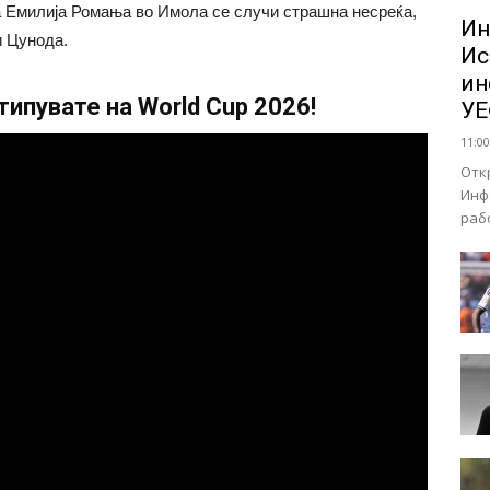
а Емилија Ромања во Имола се случи страшна несреќа,
Ин
и Цунода.
Ис
ин
ипувате на World Cup 2026!
У
11:00
Отк
Инф
раб