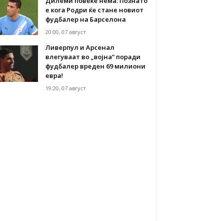
Дилеми повеќе нема: Познато
е кога Родри ќе стане новиот
фудбалер на Барселона
20:00, 07 август
Ливерпул и Арсенал
влегуваат во „војна“ поради
фудбалер вреден 69 милиони
евра!
19:20, 07 август