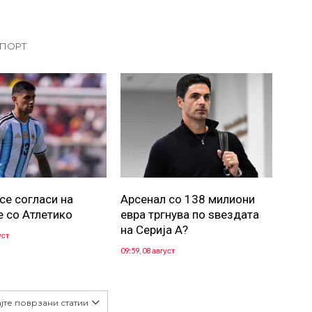
СПОРТ
се согласи на
Арсенал со 138 милиони
е со Атлетико
евра тргнува по ѕвездата
на Серија А?
уст
09:59, 08 август
јте поврзани статии