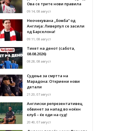
Ова се трите нови правила
09:14, 08 август
Неочекувана „бомба“ од
Англија: Ливерпул се засили
од Барселона!
09:11, 08 август
Тикет на денот (сабота,
08.08.2026)
08:28, 08 август
Судење за смртта на
Марадона: Откриени нови
детали
21:20, 07 август
Англиски репрезентативец
обвинет за напад во ноќен
клуб – ќе оди на суд!
20:40, 07 август