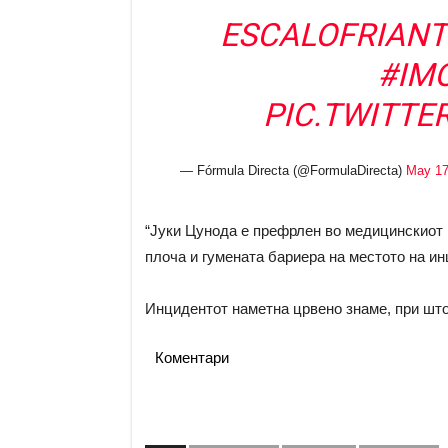
ESCALOFRIANTE
#IM
PIC.TWITTE
— Fórmula Directa (@FormulaDirecta)
May 17
“Јуки Цунода е префрлен во медицинскиот 
плоча и гумената бариера на местото на инц
Инцидентот наметна црвено знаме, при што
Коментари