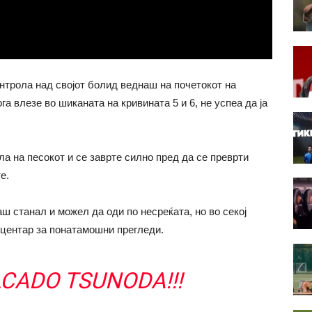
нтрола над својот болид веднаш на почетокот на
а влезе во шиканата на кривината 5 и 6, не успеа да ја
лa на песокот и се заврте силно пред да се преврти
е.
 станал и можел да оди по несреќата, но во секој
 центар за понатамошни прегледи.
OLCADO TSUNODA!!!