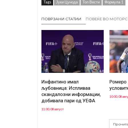
Tags
Јуки Цунода
Топ Вести
Формула 1
ПОВРЗАНИ СТАТИИ
ПОВЕЌЕ ВО МОТОР
Инфантино имал
Ромеро 
љубовница: Испливаа
условит
скандалозни информации,
10:00, 08 авг
добивала пари од УЕФА
11:00, 08 август
Прочита