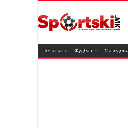
Почетна
Фудбал
Македонс