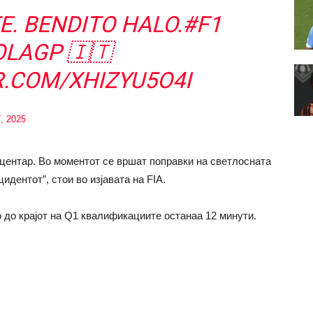
. BENDITO HALO.
#F1
OLAGP
🇮🇹
R.COM/XHIZYU5O4I
, 2025
центар. Во моментот се вршат поправки на светлосната
идентот”, стои во изјавата на FIA.
 до крајот на Q1 квалификациите останаа 12 минути.