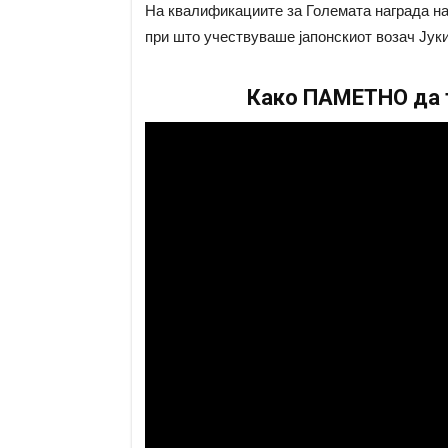
На квалификациите за Големата награда н
при што учествуваше јапонскиот возач Јук
Како ПАМЕТНО да т