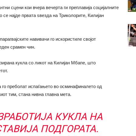
тни сцени кои вчера вечерта ги преплавија социјалните
о се најде првата ѕвезда на Триколорите, Килијан
арагвајските навивачи го искористиле својот
еден срамен чин.
ирана кукла со ликот на Килијан Мбапе, што
тот.
а го преболат испаѓањето во осминафиналето од
иот тим, стана нивна главна мета.
ЗРАБОТИЈА КУКЛА НА
СТАВИЈА ПОДГОРАТА.