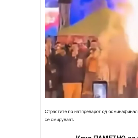
Страстите по натпреварот од осминафинале
се смируваат.