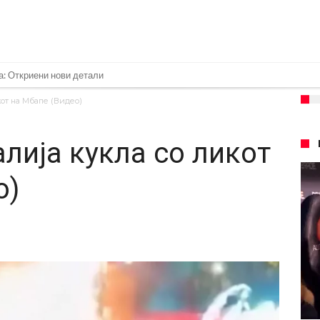
нет за напад во ноќен клуб – ќе оди на суд!
е кога Родри ќе стане новиот фудбалер на Барселона
кот на Мбапе (Видео)
 во „војна“ поради фудбалер вреден 69 милиони евра!
лија кукла со ликот
ре Барселона?
 кој сè досега го поддржал?
о)
го разнесам Меси со четири бомби“
лиони евра, но не го затвора паричникот – ќе има уште засилувања!
касл да ја отвори касата, дали има 100.000.000 евра за да ги задоволи
рај од планетата најдобро покажува кој е и што е Лука Модриќ