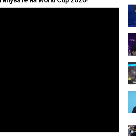
ипувате на World Cup 2026!