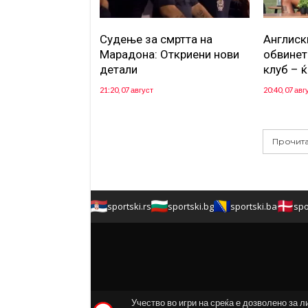
Судење за смртта на
Англиск
Марадона: Откриени нови
обвинет
детали
клуб – ќ
21:20, 07 август
20:40, 07 авг
Прочита
sportski.rs
sportski.bg
sportski.ba
spo
Учество во игри на среќа е дозволено за л