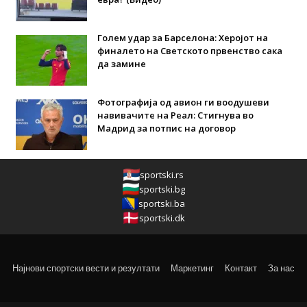
Голем удар за Барселона: Херојот на
финалето на Светското првенство сака
да замине
Фотографија од авион ги воодушеви
навивачите на Реал: Стигнува во
Мадрид за потпис на договор
sportski.rs
sportski.bg
sportski.ba
sportski.dk
Најнови спортски вести и резултати
Маркетинг
Контакт
За нас