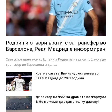
Родри ги отвори вратите за трансфер во
Барселона, Реал Мадрид е информиран
Светскиот шампион со Шпанија Родри изгледа се поблиску до
трансфер во Барселона и дал …
Крај на сагата: Винисиус останува во
Реал Мадрид до 2032 година
Директор на ФИА за драмата во Формула
1: Не можеме да одиме толку далеку!