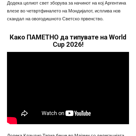
Додека целиот свет зборува за начинот на кој Аргентина
влезе во четвртфиналето на Мондијалот, исплива нов
скандал на овогодишното Светско првенство.
Како ПАМЕТНО да типувате на World
Cup 2026!
Додека Клаудио Тапиа беше во Мајами со делегацијата