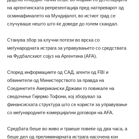
на аргентинската репрезентација пред натпреварот од
осминафиналето на Мундијалот, во истиот град се
случуваше нешто што ќе доведе до голем скандал.
Станува збор за клучни потези во врска со
меѓународната истрага за управувањето со средствата
на Фудбалскиот сојуз на Аргентина (AFA).
Според информациите од САД, агенти од FBI и
обвинители од Министерството за правда на
Соединетите Американски Држави го повикале на
сведочење Гијермо Тофони, кој зборувал за
финансиската структура што се користи за управување
со меѓународните комерцијални договори на AFA.
Средбата беше во живо и траеше повеќе од два часа, а
беше дел од прелиминарната истрага насочена кон