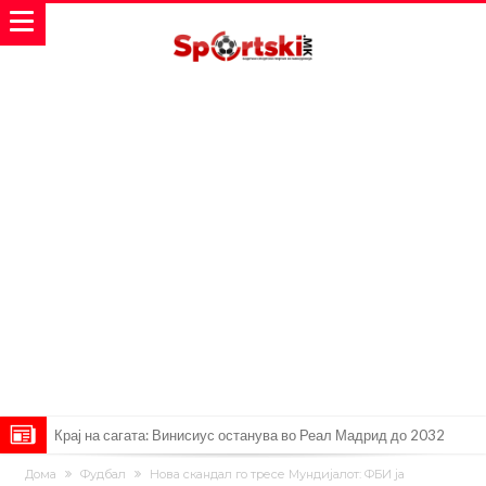
Крај на сагата: Винисиус останува во Реал Мадрид до 2032
година
Директор на ФИА за драмата во Формула 1: Не можеме да одиме
Дома
Фудбал
Нова скандал го тресе Мундијалот: ФБИ ја