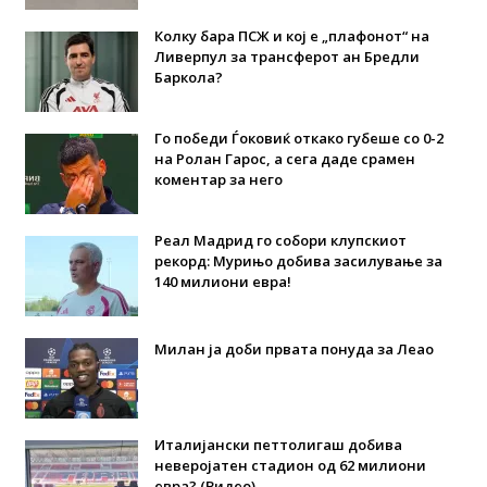
Колку бара ПСЖ и кој е „плафонот“ на
Ливерпул за трансферот ан Бредли
Баркола?
Го победи Ѓоковиќ откако губеше со 0-2
на Ролан Гарос, а сега даде срамен
коментар за него
Реал Мадрид го собори клупскиот
рекорд: Мурињо добива засилување за
140 милиони евра!
Милан ја доби првата понуда за Леао
Италијански петтолигаш добива
неверојатен стадион од 62 милиони
евра? (Видео)