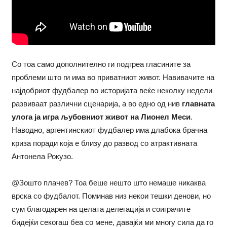
Со тоа само дополнително ги подгреа гласините за
проблеми што ги има во приватниот живот. Навивачите на
најдобриот фудбалер во историјата веќе неколку недели
развиваат различни сценарија, а во едно од нив
главната
улога ја игра љубовниот живот на Лионел Меси
.
Наводно, аргентинскиот фудбалер има длабока брачна
криза поради која е близу до развод со атрактивната
Антонела Рокузо.
@Зошто плачев? Тоа беше нешто што немаше никаква
врска со фудбалот. Поминав низ некои тешки денови, но
сум благодарен на целата делегација и соиграчите
бидејќи секогаш беа со мене, давајќи ми многу сила да го