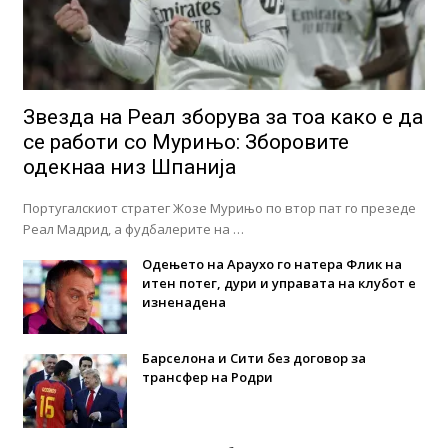
Звезда на Реал зборува за тоа како е да
се работи со Мурињо: Зборовите
одекнаа низ Шпанија
Португалскиот стратег Жозе Мурињо по втор пат го презеде
Реал Мадрид, а фудбалерите на …
Одењето на Араухо го натера Флик на
итен потег, дури и управата на клубот е
изненадена
Барселона и Сити без договор за
трансфер на Родри