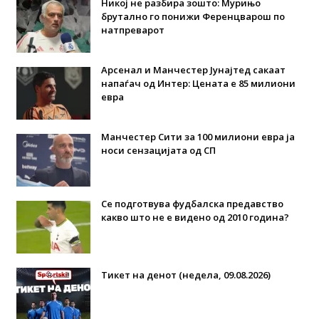
Никој не разбира зошто: Мурињо
брутално го понижи Ференцварош по
натпреварот
Арсенал и Манчестер Јунајтед сакаат
напаѓач од Интер: Цената е 85 милиони
евра
Манчестер Сити за 100 милиони евра ја
носи сензацијата од СП
Се подготвува фудбалска предавство
какво што не е видено од 2010 година?
Тикет на денот (недела, 09.08.2026)