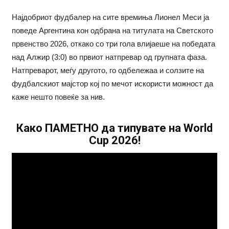
Најдобриот фудбалер на сите времиња Лионел Меси ја
поведе Аргентина кон одбрана на титулата на Светското
првенство 2026, откако со три гола влијаеше на победата
над Алжир (3:0) во првиот натпревар од групната фаза.
Натпреварот, меѓу другото, го одбележаа и солзите на
фудбалскиот мајстор кој по мечот искористи можност да
каже нешто повеќе за нив.
Како ПАМЕТНО да типувате на World
Cup 2026!