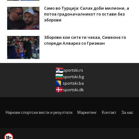
Само во Турција: Салах доби милиони, а
потоа градоначалникот го остави без
зборови
Зборови кои сите ги чекаа, Симеоне го
спореди Алварез со Гризман
sportski.rs
sportski.bg
sportski.ba
sportski.dk
Најнови спортски вести и резултати
Маркетинг
Контакт
За нас