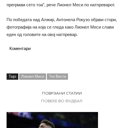
прегрмам сето тоа”, рече Лионел Меси по натпреварот.
По победата над Алжир, Антонела Рокузо објави стори,
фотографија на која се гледа како Лионел Меси слави
еден од головите на овој натпревар.
Коментари
Tags
Лионел Меси
Топ Вести
ПОВРЗАНИ СТАТИИ
ПОВЕЌЕ ВО ФУДБАЛ