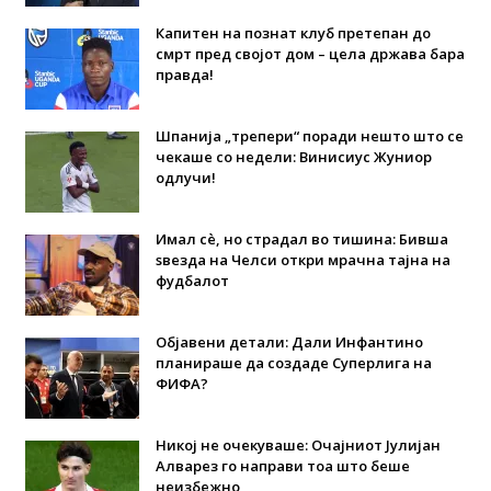
Капитен на познат клуб претепан до
смрт пред својот дом – цела држава бара
правда!
Шпанија „трепери“ поради нешто што се
чекаше со недели: Винисиус Жуниор
одлучи!
Имал сè, но страдал во тишина: Бивша
ѕвезда на Челси откри мрачна тајна на
фудбалот
Објавени детали: Дали Инфантино
планираше да создаде Суперлига на
ФИФА?
Никој не очекуваше: Очајниот Јулијан
Алварез го направи тоа што беше
неизбежно