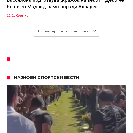
Барселона подготвува „кражба на векот“: Деко не
беше во Мадрид само поради Алварез
13:01, 06 август
Прочитајте поврзани статии
НАЈНОВИ СПОРТСКИ ВЕСТИ