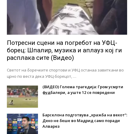
Потресни сцени на погребот на УФЦ-
борец: Шпалир, музика и аплауз кој ги
расплака сите (Видео)
Светот на боречките спортови и УФЦ останаа завиткани во
црно по веста дека УФЦ-борецот, …
(ВИДЕО) Голема трагедија: Гром усмрти
фудбалери, а уште 12 се повредени
Барселона подготвува „кражба на векот“:
Деко не беше во Мадрид само поради
Алварез