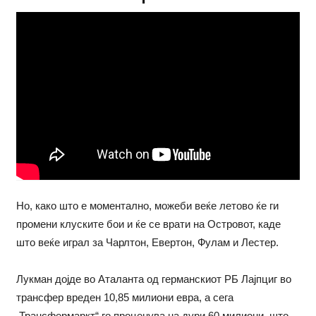
Но, како што е моментално, можеби веќе летово ќе ги
промени клуските бои и ќе се врати на Островот, каде
што веќе играл за Чарлтон, Евертон, Фулам и Лестер.
Лукман дојде во Аталанта од германскиот РБ Лајпциг во
трансфер вреден 10,85 милиони евра, а сега
„Трансфермаркт“ го проценува на дури 60 милиони, што