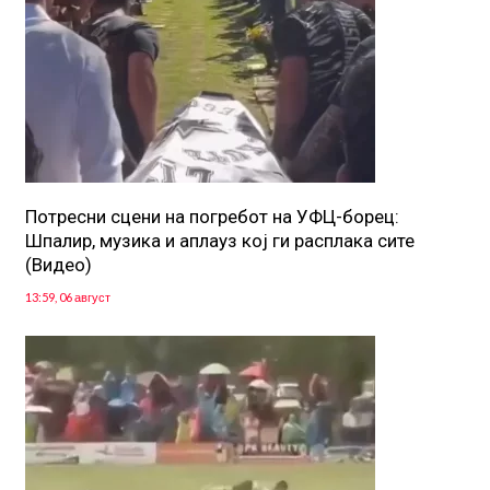
Потресни сцени на погребот на УФЦ-борец:
Шпалир, музика и аплауз кој ги расплака сите
(Видео)
13:59, 06 август