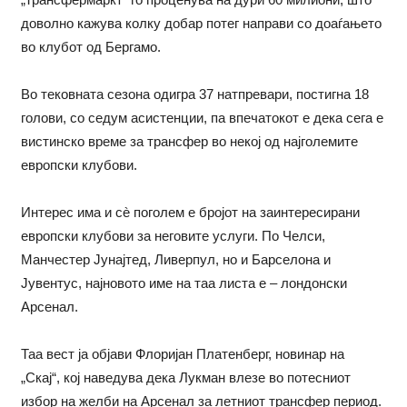
доволно кажува колку добар потег направи со доаѓањето
во клубот од Бергамо.
Во тековната сезона одигра 37 натпревари, постигна 18
голови, со седум асистенции, па впечатокот е дека сега е
вистинско време за трансфер во некој од најголемите
европски клубови.
Интерес има и сè поголем е бројот на заинтересирани
европски клубови за неговите услуги. По Челси,
Манчестер Јунајтед, Ливерпул, но и Барселона и
Јувентус, најновото име на таа листа е – лондонски
Арсенал.
Таа вест ја објави Флоријан Платенберг, новинар на
„Скај“, кој наведува дека Лукман влезе во потесниот
избор на желби на Арсенал за летниот трансфер период.