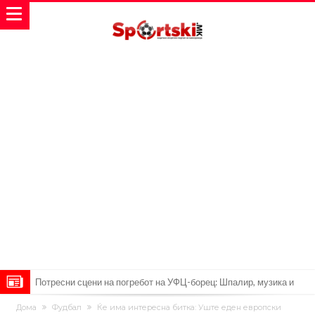
Потресни сцени на погребот на УФЦ-борец: Шпалир, музика и
аплауз кој ги расплака сите (Видео)
(ВИДЕО) Голема трагедија: Гром усмрти фудбалери, а уште 12 се
Дома
Фудбал
Ќе има интересна битка: Уште еден европски