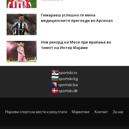
Гимараеш успешно ги мина
медицинските прегледи во Арсенал
Нов рекорд на Меси при враќање во
тимот на Интер Мајами
sportski.rs
sportski.bg
sportski.ba
sportski.dk
Најнови спортски вести и резултати
Маркетинг
Контакт
За нас