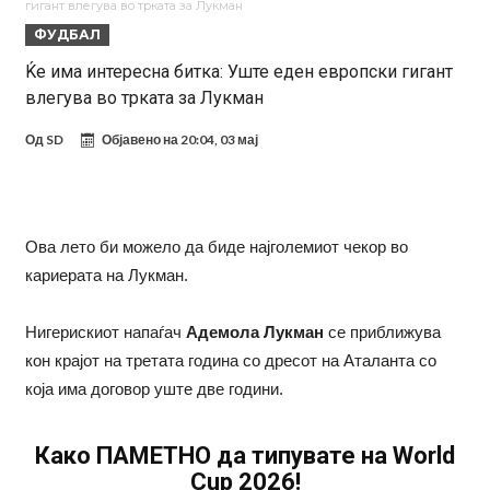
гигант влегува во трката за Лукман
повредени
Барселона подготвува „кражба на векот“: Деко не беше во
ФУДБАЛ
Мадрид само поради Алварез
Капитен на познат клуб претепан до смрт пред својот дом – цела
Ќе има интересна битка: Уште еден европски гигант
влегува во трката за Лукман
држава бара правда!
Шпанија „трепери“ поради нешто што се чекаше со недели:
Винисиус Жуниор одлучи!
Имал сè, но страдал во тишина: Бивша ѕвезда на Челси откри
Од
SD
Објавено на
20:04, 03 мај
мрачна тајна на фудбалот
Објавени детали: Дали Инфантино планираше да создаде
Суперлига на ФИФА?
Никој не очекуваше: Очајниот Јулијан Алварез го направи тоа што
Ова лето би можело да биде најголемиот чекор во
беше неизбежно
Гимараеш успешно ги мина медицинските прегледи во Арсенал
кариерата на Лукман.
Нов рекорд на Меси при враќање во тимот на Интер Мајами
Нигерискиот напаѓач
Адемола Лукман
се приближува
кон крајот на третата година со дресот на Аталанта со
која има договор уште две години.
Како ПАМЕТНО да типувате на World
Cup 2026!