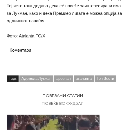
Тој исто така додава дека сè повеќе заинтересирани има
за Лукман, како и дека Премиер лигата е можна опција за
одличниот напаѓач.
Фото: Atalanta FC/X
Коментари
Tags
Адемола Лукман
арсенал
аталанта
Топ Вести
ПОВРЗАНИ СТАТИИ
ПОВЕЌЕ ВО ФУДБАЛ