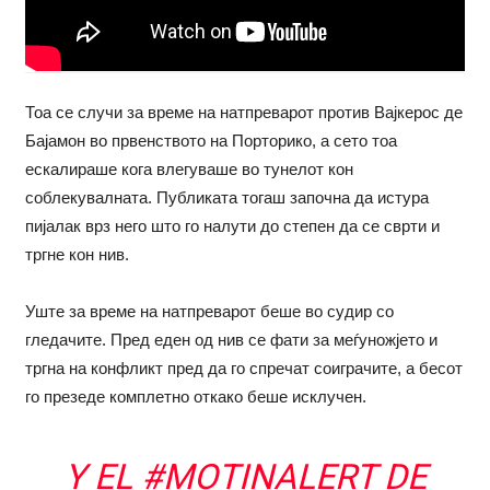
Тоа се случи за време на натпреварот против Вајкерос де
Бајамон во првенството на Порторико, а сето тоа
ескалираше кога влегуваше во тунелот кон
соблекувалната. Публиката тогаш започна да истура
пијалак врз него што го налути до степен да се сврти и
тргне кон нив.
Уште за време на натпреварот беше во судир со
гледачите. Пред еден од нив се фати за меѓуножјето и
тргна на конфликт пред да го спречат соиграчите, а бесот
го презеде комплетно откако беше исклучен.
Y EL
#MOTINALERT
DE