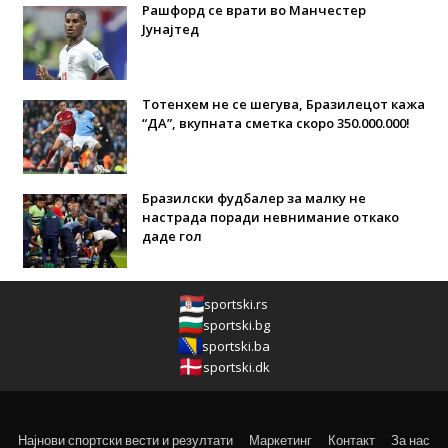
Рашфорд се врати во Манчестер
Јунајтед
Тотенхем не се шегува, Бразилецот кажа
“ДА”, вкупната сметка скоро 350.000.000!
Бразилски фудбалер за малку не
настрада поради невнимание откако
даде гол
sportski.rs
sportski.bg
sportski.ba
sportski.dk
Најнови спортски вести и резултати
Маркетинг
Контакт
За нас