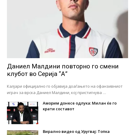
Даниел Малдини повторно го смени
клубот во Серија “А”
Калјари официјално го објавија доаѓањето на офанзивниот
играч за врска Даниел Малдини, кој пристигнува …
Аморим донесе одлука: Милан ќе го
крати составот
Вирално видео од Уругвај: Топка