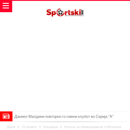
Даниел Малдини повторно го смени клубот во Серија “А”
Аморим донесе одлука: Милан ќе го крати составот
Дома
Останати
Кошарка
Казинс ја провоцираше публиката,