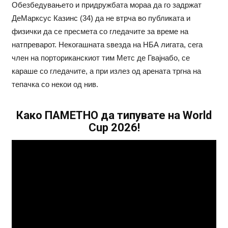
Обезбедувањето и придружбата мораа да го задржат
ДеМарксус Казинс (34) да не втрча во публиката и
физички да се пресмета со гледачите за време на
натпреварот. Некогашната ѕвезда на НБА лигата, сега
член на порториканскиот тим Метс де Гвајнабо, се
караше со гледачите, а при излез од арената тргна на
тепачка со некои од нив.
Како ПАМЕТНО да типувате на World
Cup 2026!