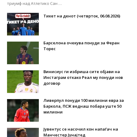
триумф над Атлетико Сан …
Тикет на денот (четврток, 06.08.2026)
Барселона очекува понуди за Феран
Торес
Винисиус ги избриша сите објави на
Инстаграм откако Реал му понуди нов
договор
Ливерпул понуди 100 милиони евра за
Баркола, ПСЖ веднаш побара уште 50
милиони
Јувентус се насочил кон напаѓач на
Манчестер Јунајтед