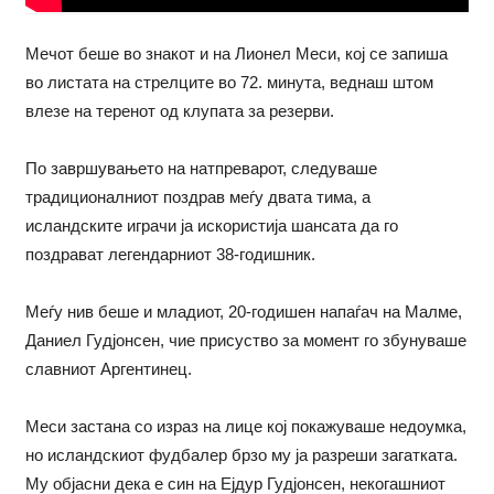
Мечот беше во знакот и на Лионел Меси, кој се запиша
во листата на стрелците во 72. минута, веднаш штом
влезе на теренот од клупата за резерви.
По завршувањето на натпреварот, следуваше
традиционалниот поздрав меѓу двата тима, а
исландските играчи ја искористија шансата да го
поздрават легендарниот 38-годишник.
Меѓу нив беше и младиот, 20-годишен напаѓач на Малме,
Даниел Гудјонсен, чие присуство за момент го збунуваше
славниот Аргентинец.
Меси застана со израз на лице кој покажуваше недоумка,
но исландскиот фудбалер брзо му ја разреши загатката.
Му објасни дека е син на Ејдур Гудјонсен, некогашниот