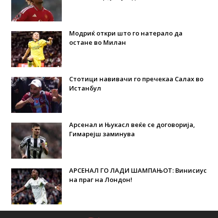
Модриќ откри што го натерало да
остане во Милан
Стотици навивачи го пречекаа Салах во
Истанбул
Арсенал и Њукасл веќе се договорија,
Гимарејш заминува
АРСЕНАЛ ГО ЛАДИ ШАМПАЊОТ: Винисиус
на праг на Лондон!