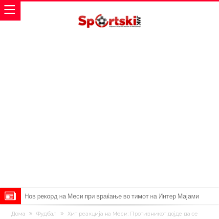
Тикет на денот (четврток, 06.08.2026)
Барселона очекува понуди за Феран Торес
Дома
Фудбал
Хит реакција на Меси: Противникот дојде да се