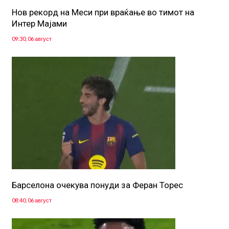
Нов рекорд на Меси при враќање во тимот на
Интер Мајами
09:30, 06 август
Барселона очекува понуди за Феран Торес
08:40, 06 август