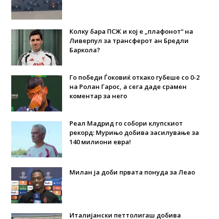
Колку бара ПСЖ и кој е „плафонот“ на
Ливерпул за трансферот ан Бредли
Баркола?
Го победи Ѓоковиќ откако губеше со 0-2
на Ролан Гарос, а сега даде срамен
коментар за него
Реал Мадрид го собори клупскиот
рекорд: Мурињо добива засилување за
140 милиони евра!
Милан ја доби првата понуда за Леао
Италијански петтолигаш добива