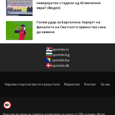
неверојатен стадион од 62 милиони
евра? (Видео)
Голем удар за Барселона: Херојот на
финалето на Светското првенство сака
да замине
sportski.rs
sportski.bg
sportski.ba
sportski.dk
Најнови спортски вести и резултати
Маркетинг
Контакт
За нас
Учество во игри на среќа е дозволено за лица со 18+ години. Играј