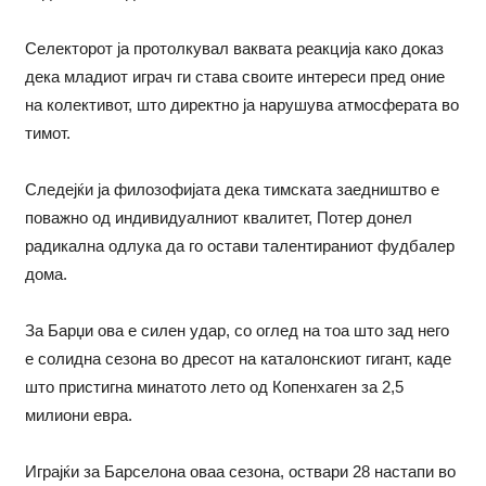
Селекторот ја протолкувал ваквата реакција како доказ
дека младиот играч ги става своите интереси пред оние
на колективот, што директно ја нарушува атмосферата во
тимот.
Следејќи ја филозофијата дека тимската заедништво е
поважно од индивидуалниот квалитет, Потер донел
радикална одлука да го остави талентираниот фудбалер
дома.
За Барџи ова е силен удар, со оглед на тоа што зад него
е солидна сезона во дресот на каталонскиот гигант, каде
што пристигна минатото лето од Копенхаген за 2,5
милиони евра.
Играјќи за Барселона оваа сезона, оствари 28 настапи во