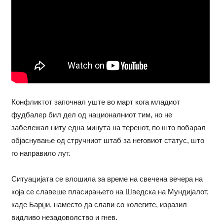
Конфликтот започнал уште во март кога младиот
фудбалер бил дел од националниот тим, но не
забележал ниту една минута на теренот, по што побарал
објаснување од стручниот штаб за неговиот статус, што
го направило лут.
Ситуацијата се влошила за време на свечена вечера на
која се славеше пласирањето на Шведска на Мундијалот,
каде Барџи, наместо да слави со колегите, изразил
видливо незадоволство и гнев.