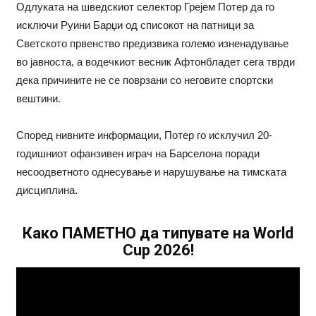
Одлуката на шведскиот селектор Грејем Потер да го
исключи Руини Барџи од списокот на патници за
Светското првенство предизвика големо изненадување
во јавноста, а водечкиот весник Афтонбладет сега тврди
дека причините не се поврзани со неговите спортски
вештини.
Според нивните информации, Потер го исклучил 20-
годишниот офанзивен играч на Барселона поради
несоодветното однесување и нарушување на тимската
дисциплина.
Како ПАМЕТНО да типувате на World
Cup 2026!