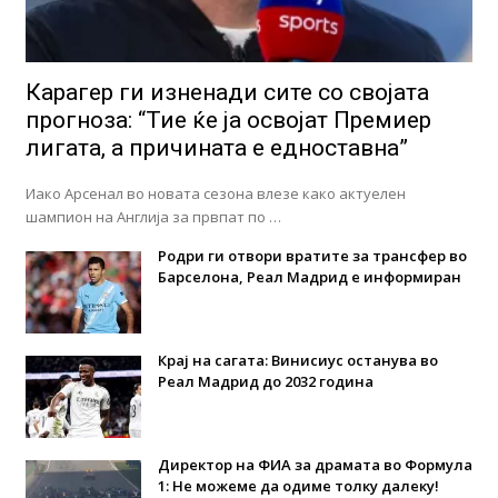
Карагер ги изненади сите со својата
прогноза: “Тие ќе ја освојат Премиер
лигата, а причината е едноставна”
Иако Арсенал во новата сезона влезе како актуелен
шампион на Англија за првпат по …
Родри ги отвори вратите за трансфер во
Барселона, Реал Мадрид е информиран
Крај на сагата: Винисиус останува во
Реал Мадрид до 2032 година
Директор на ФИА за драмата во Формула
1: Не можеме да одиме толку далеку!