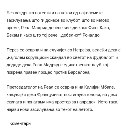
Без воздршка потсети и на некои од најголемите
засилувања што ги донесе во клубот, што во негово
време, Реал Мадрид донесе ѕвезди како Фиго, Кака,
Бекам и како што тој рече, „дебелиот“ Роналдо.
Перез се осврна и на случајот со Негрејра, велејќи дека е
„најголем корупциски скандал во светот на фудбалот“ и
додаде дека Реал Мадрид е единствениот клуб кој
покрена правен процес против Барселона.
Претседателот на Реал се осврна и на Килијан Мбапе,
кажувајќи дека Французинот постигнува голови, но дека
екипата и понатаму има простор за напредок. Исто така,
најави нови засилувања во текот на летото.
Коментари