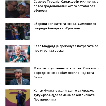
Само во Турција: Салах доби милиони, а
потоа градоначалникот го остави без
зборови
Зборови кои сите ги чекаа, Симеоне го
спореди Алварез со Гризман
Реал Мадрид ја прекинува потрагата по
нов играч за врска
Мекгрегор успешно опериран: Коленото
е средено, се враќам посилен од кога
било
Ханси Флик не жали долго за Араухо,
туку брзо најде замена во англиската
Премиер лига