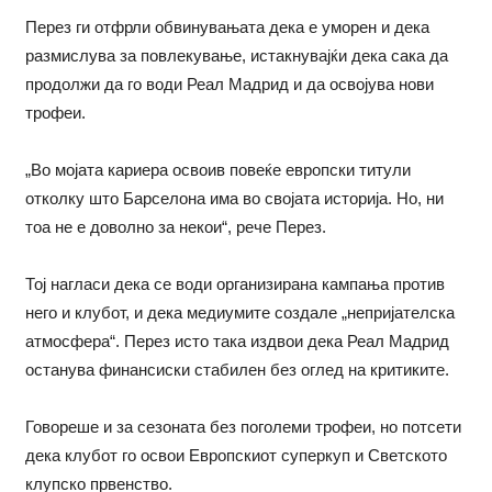
Перез ги отфрли обвинувањата дека е уморен и дека
размислува за повлекување, истакнувајќи дека сака да
продолжи да го води Реал Мадрид и да освојува нови
трофеи.
„Во мојата кариера освоив повеќе европски титули
отколку што Барселона има во својата историја. Но, ни
тоа не е доволно за некои“, рече Перез.
Тој нагласи дека се води организирана кампања против
него и клубот, и дека медиумите создале „непријателска
атмосфера“. Перез исто така издвои дека Реал Мадрид
останува финансиски стабилен без оглед на критиките.
Говореше и за сезоната без поголеми трофеи, но потсети
дека клубот го освои Европскиот суперкуп и Светското
клупско првенство.