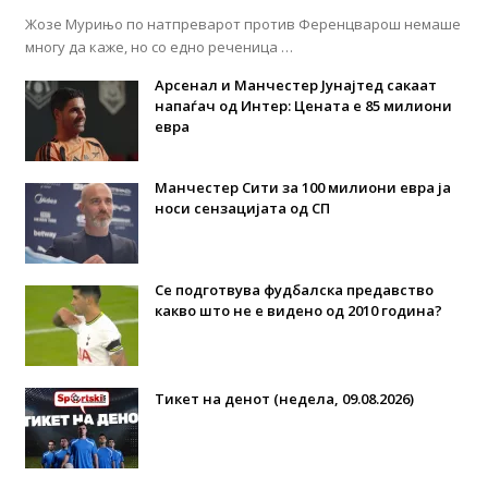
Жозе Мурињо по натпреварот против Ференцварош немаше
многу да каже, но со едно реченица …
Арсенал и Манчестер Јунајтед сакаат
напаѓач од Интер: Цената е 85 милиони
евра
Манчестер Сити за 100 милиони евра ја
носи сензацијата од СП
Се подготвува фудбалска предавство
какво што не е видено од 2010 година?
Тикет на денот (недела, 09.08.2026)