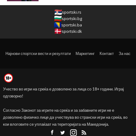
sportski.rs
sportski.bg
sportski.ba
sportski.dk
Најнови спортски вести и резултати
Маркетинг
Контакт
За нас
Учество во игри на среќа е дозволено за лица со 18+ години. Играј
одговорно!
Согласно Законот за игрите на среќа и за забавните игри не е
дозволено физичко лице да учествува во странски игри на среќа, во
кои влоговите се уплаќаат на територијата на Македонија.