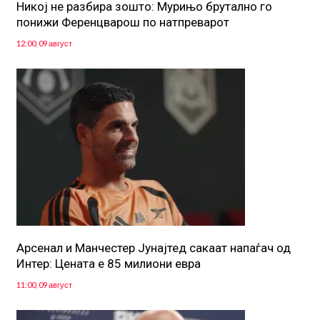
Никој не разбира зошто: Мурињо брутално го
понижи Ференцварош по натпреварот
12:00, 09 август
Арсенал и Манчестер Јунајтед сакаат напаѓач од
Интер: Цената е 85 милиони евра
11:00, 09 август