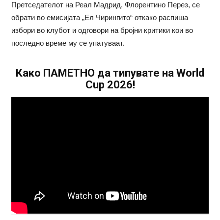
Претседателот на Реал Мадрид, Флорентино Перез, се
обрати во емисијата „Ел Чирингито“ откако распиша
избори во клубот и одговори на бројни критики кои во
последно време му се упатуваат.
Како ПАМЕТНО да типувате на World
Cup 2026!