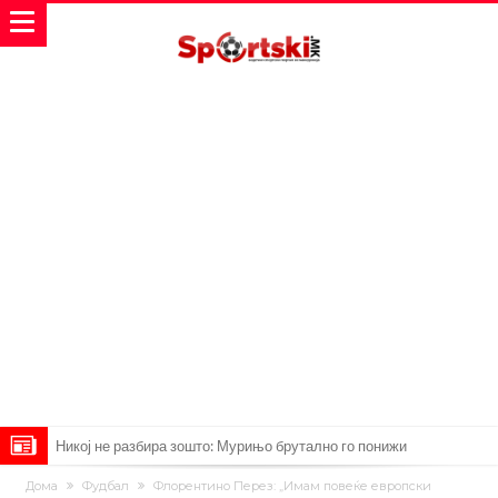
Манчестер Сити за 100 милиони евра ја носи сензацијата од СП
Дома
Фудбал
Флорентино Перез: „Имам повеќе европски