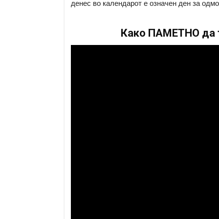
денес во календарот е означен ден за одмо
Како ПАМЕТНО да т