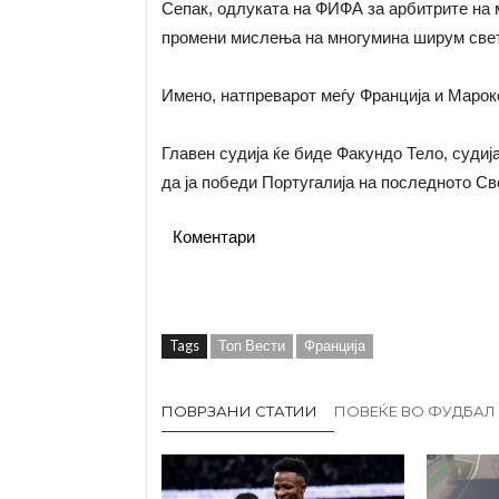
Сепак, одлуката на ФИФА за арбитрите на 
промени мислења на многумина ширум свет
Имено, натпреварот меѓу Франција и Мароко
Главен судија ќе биде Факундо Тело, судиј
да ја победи Португалија на последното Св
Коментари
Tags
Топ Вести
Франција
ПОВРЗАНИ СТАТИИ
ПОВЕЌЕ ВО ФУДБАЛ