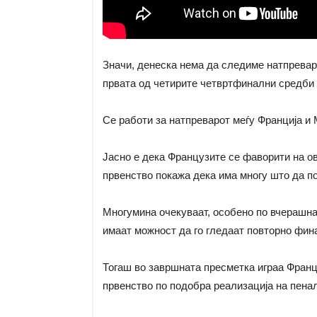
Значи, денеска нема да следиме натпревар
првата од четирите четвртфинални средби
Се работи за натпреварот меѓу Франција и 
Јасно е дека Французите се фаворити на о
првенство покажа дека има многу што да п
Многумина очекуваат, особено по вчерашна
имаат можност да го гледаат повторно фина
Тогаш во завршната пресметка играа Франци
првенство по подобра реализација на пена