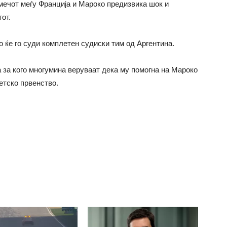
мечот меѓу Франција и Мароко предизвика шок и
от.
 ќе го суди комплетен судиски тим од Аргентина.
а за кого многумина веруваат дека му помогна на Мароко
етско првенство.