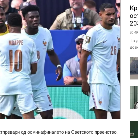
Кр
ос
20
20:49
На 
дов
атпревари од осминафиналето на Светското првенство,