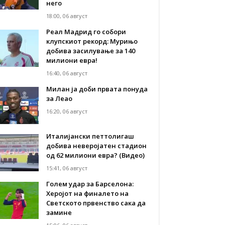
него
18:00, 06 август
Реал Мадрид го собори
клупскиот рекорд: Мурињо
добива засилување за 140
милиони евра!
16:40, 06 август
Милан ја доби првата понуда
за Леао
16:20, 06 август
Италијански петтолигаш
добива неверојатен стадион
од 62 милиони евра? (Видео)
15:41, 06 август
Голем удар за Барселона:
Херојот на финалето на
Светското првенство сака да
замине