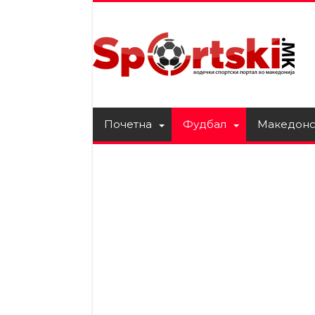
Почетна
Фудбал
Македонс