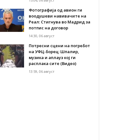
15:06, 06 август
Фотографија од авион ги
воодушеви навивачите на
Реал: Стигнува во Мадрид за
потпис на договор
14:30, 06 август
Потресни сцени на погребот
на УФЦ-борец: Шпалир,
музика и аплауз кој ги
расплака сите (Видео)
13:59, 06 август