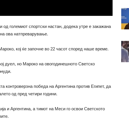
и од големиот спортски настан, додека утре е закажана
 на ова натпреварување.
Мароко, кој ќе започне во 22 часот според наше време.
вој дуел, но Мароко на овогодинешното Светско
онуди.
та контроверзна победа на Аргентина против Египет, да
лето од пред четири години.
ја и Аргентина, а тимот на Меси го освои Светското
лите.