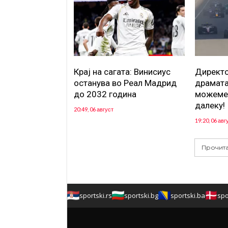
Крај на сагата: Винисиус
Директо
останува во Реал Мадрид
драмата
до 2032 година
можеме 
далеку!
20:49, 06 август
19:20, 06 авг
Прочита
sportski.rs
sportski.bg
sportski.ba
spo