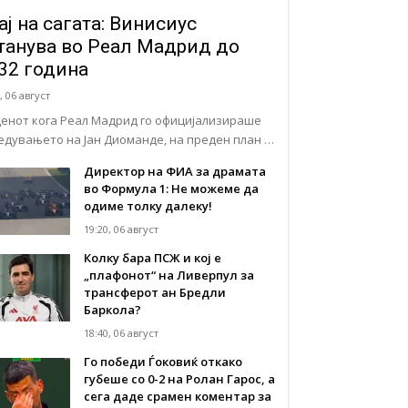
ај на сагата: Винисиус
танува во Реал Мадрид до
32 година
, 06 август
денот кога Реал Мадрид го официјализираше
едувањето на Јан Диоманде, на преден план …
Директор на ФИА за драмата
во Формула 1: Не можеме да
одиме толку далеку!
19:20, 06 август
Колку бара ПСЖ и кој е
„плафонот“ на Ливерпул за
трансферот ан Бредли
Баркола?
18:40, 06 август
Го победи Ѓоковиќ откако
губеше со 0-2 на Ролан Гарос, а
сега даде срамен коментар за