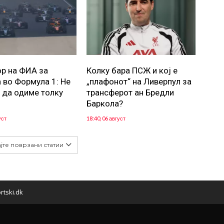
р на ФИА за
Колку бара ПСЖ и кој е
 во Формула 1: Не
„плафонот“ на Ливерпул за
да одиме толку
трансферот ан Бредли
Баркола?
уст
18:40, 06 август
јте поврзани статии
rtski.dk