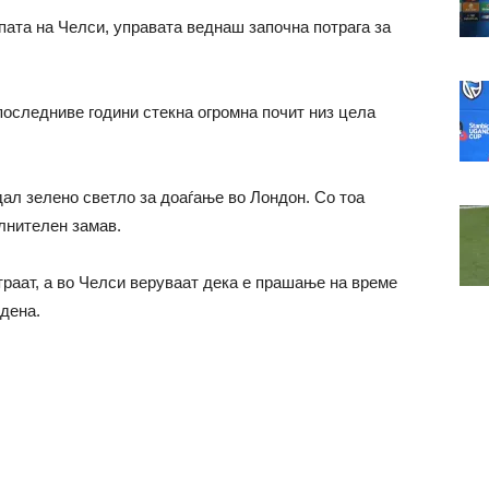
ата на Челси, управата веднаш започна потрага за
последниве години стекна огромна почит низ цела
ал зелено светло за доаѓање во Лондон. Со тоа
лнителен замав.
траат, а во Челси веруваат дека е прашање на време
дена.