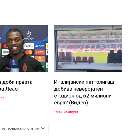
а доби првата
Италијански петтолигаш
за Леао
добива неверојатен
стадион од 62 милиони
уст
евра? (Видео)
15:41, 06 август
јте поврзани статии