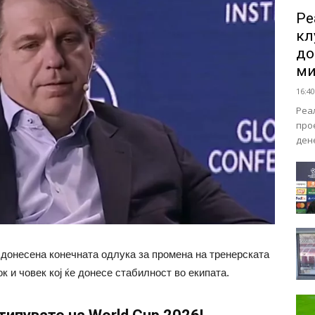
Ре
кл
до
ми
16:40
Реа
про
ден
 донесена конечната одлука за промена на тренерската
к и човек кој ќе донесе стабилност во екипата.