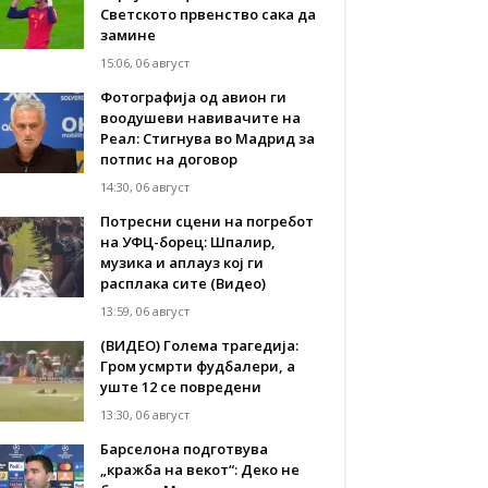
Светското првенство сака да
замине
15:06, 06 август
Фотографија од авион ги
воодушеви навивачите на
Реал: Стигнува во Мадрид за
потпис на договор
14:30, 06 август
Потресни сцени на погребот
на УФЦ-борец: Шпалир,
музика и аплауз кој ги
расплака сите (Видео)
13:59, 06 август
(ВИДЕО) Голема трагедија:
Гром усмрти фудбалери, а
уште 12 се повредени
13:30, 06 август
Барселона подготвува
„кражба на векот“: Деко не