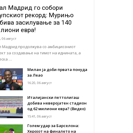
ал Мадрид го собори
упскиот рекорд: Мурињо
бива засилување за 140
лиони евра!
, 06 август
л Мадрид продолжува со амбициозниот
ект за создавање на тимот на иднината, а
еска …
Милан ја доби првата понуда
за Леао
16:20, 06 август
Италијански петтолигаш
добива неверојатен стадион
од 62 милиони евра? (Видео)
15:41, 06 август
Голем удар за Барселона:
Херојот на финалето на