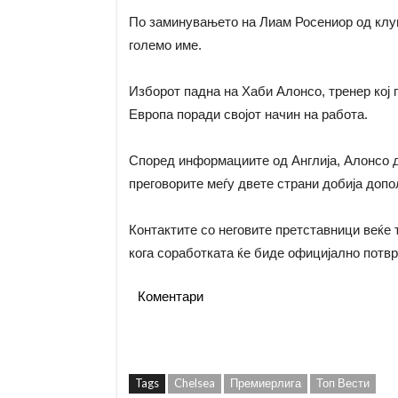
По заминувањето на Лиам Росениор од клуп
големо име.
Изборот падна на Хаби Алонсо, тренер кој 
Европа поради својот начин на работа.
Според информациите од Англија, Алонсо д
преговорите меѓу двете страни добија допо
Контактите со неговите претставници веќе 
кога соработката ќе биде официјално потвр
Коментари
Tags
Chelsea
Премиерлига
Топ Вести