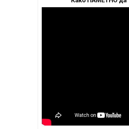
Како ПАМЕТНО да т