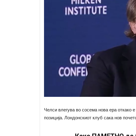
Челси влегува во сосема нова ера откако е
позиција. Лондонскиот клуб сака нов почето