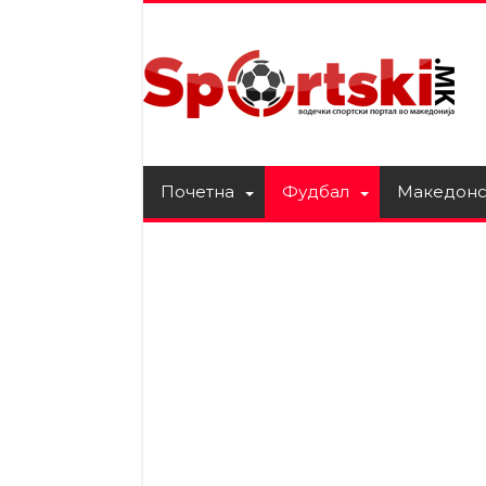
Почетна
Фудбал
Македонс