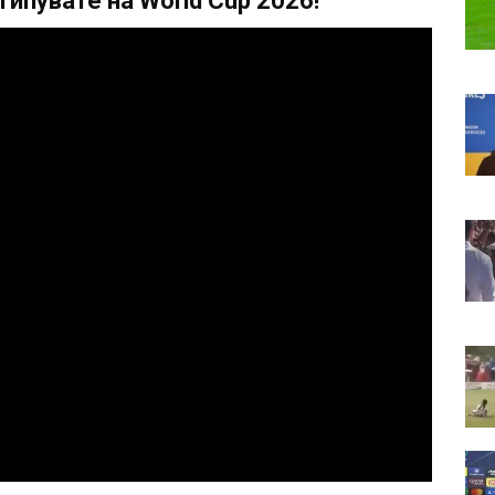
ипувате на World Cup 2026!