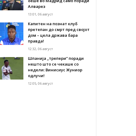
беше во Мадрид само поради
Алварез
13:01, 06 август
Капитен на познат клуб
претепан до смрт пред својот
дом – цела држава бара
правда!
12:32, 06 август
Шпанија „трепери“ поради
нешто што се чекаше со
недели: Винисиус Жуниор
одлучи!
12:05, 06 август