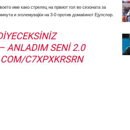
воето име како стрелец на првиот гол во сезоната за
 минута и зголемувајќи на 3-0 против домаќинот Ејупспор.
DIYECEKSINIZ
– ANLADIM SENI 2.0
R.COM/C7XPXKRSRN