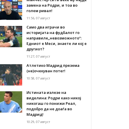
замена на Родри, и тоа во
голем ривал!
11:56, 07 август
Само два играчи во
историјата на фудбалот го
направиле„невозможното“:
Едниот е Меси, знаете ли кој е
другиот?
11:27, 07 август
Атлетико Мадрид презема
(не)очекуван потег!
10:58, 07 август
Истината излезе на
виделина: Родри како никој
никогаш го понижи Реал,
подобро да не доаѓа во
Мадрид!
10:29, 07 август