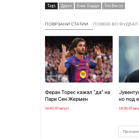
Tags
Друго
Енис Барди
Топ Вести
ПОВРЗАНИ СТАТИИ
ПОВЕЌЕ ВО ФУДБАЛ
Феран Торес кажал “да” на
Јувентус
Пари Сен Жермен
но под 
14:40, 07 август
14:00, 07 авг
Прочита