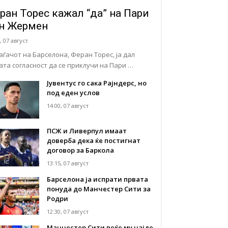
ран Торес кажал “да” на Пари
н Жермен
, 07 август
аѓачот на Барселона, Феран Торес, ја дал
јата согласност да се приклучи на Пари …
Јувентус го сака Рајндерс, но
под еден услов
14:00, 07 август
ПСЖ и Ливерпул имаат
доверба дека ќе постигнат
договор за Баркола
13:15, 07 август
Барселона ја испрати првата
понуда до Манчестер Сити за
Родри
12:30, 07 август
Манчестер Сити веќе му најде