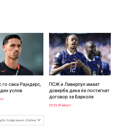
 го сака Рајндерс,
ПСЖ и Ливерпул имаат
еден услов
доверба дека ќе постигнат
договор за Баркола
уст
13:15, 07 август
јте поврзани статии