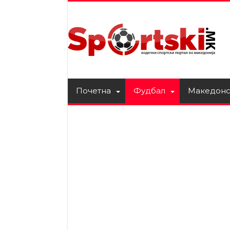
Почетна
Фудбал
Македонс