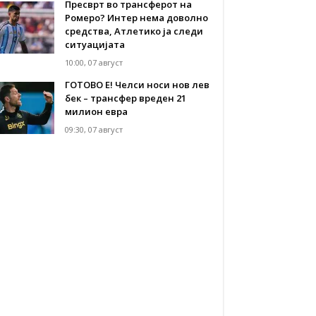
Пресврт во трансферот на
Ромеро? Интер нема доволно
средства, Атлетико ја следи
ситуацијата
10:00, 07 август
ГОТОВО Е! Челси носи нов лев
бек – трансфер вреден 21
милион евра
09:30, 07 август