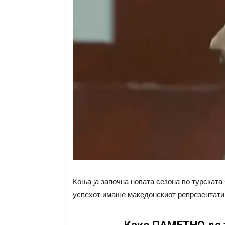
Коња ја започна новата сезона во турската
успехот имаше македонскиот репрезентати