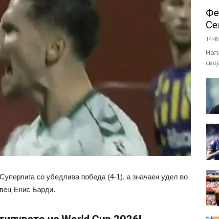
Фе
Се
14:40
Нап
сво
 Суперлига со убедлива победа (4-1), а значаен удел во
вец Енис Барди.