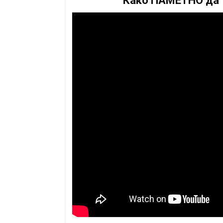
Како ПАМЕТНО да т