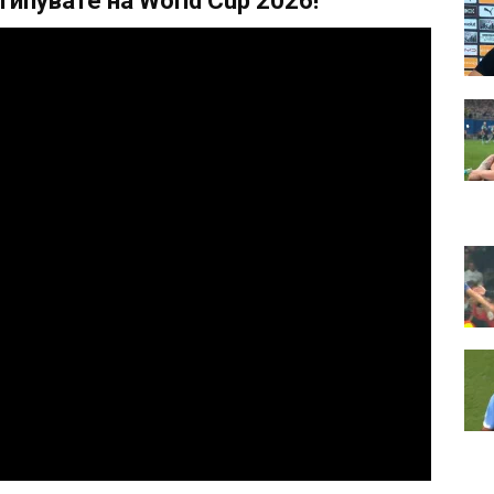
ипувате на World Cup 2026!