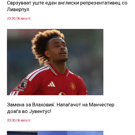
Сврзуваат уште еден англиски репрезентативец со
Ливерпул
23:20, 06 август
Замена за Влаховиќ: Напаѓачот на Манчестер
доаѓа во Јувентус!
23:00, 06 август