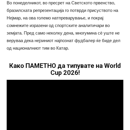
Во понеделникот, во пресрет на Светското првенство,
бразилската репрезентација го потврди присуството на
Нејмар, на ова големо натпреварување, и покрај
сомнежите изразени од спортските аналитичари во
земјата. Пред само неколку дена, многумина сè уште не
веруваа дека нејзиниот најпознат фудбалер ќе биде дел
од националниот тим во Катар.
Како ПАМЕТНО да типувате на World
Cup 2026!