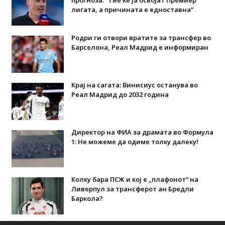
прогноза: “Тие ќе ја освојат Премиер
лигата, а причината е едноставна”
Родри ги отвори вратите за трансфер во
Барселона, Реал Мадрид е информиран
Крај на сагата: Винисиус останува во
Реал Мадрид до 2032 година
Директор на ФИА за драмата во Формула
1: Не можеме да одиме толку далеку!
Колку бара ПСЖ и кој е „плафонот“ на
Ливерпул за трансферот ан Бредли
Баркола?