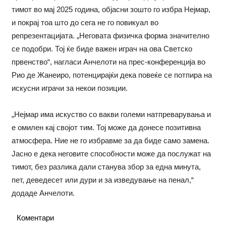
тимот во мај 2025 година, објасни зошто го избра Нејмар,
и покрај тоа што до сега не го повикуал во
репрезентацијата. „Неговата физичка форма значително
се подобри. Тој ќе биде важен играч на ова Светско
првенство“, нагласи Анчелоти на прес-конференција во
Рио де Жанеиро, потенцирајќи дека повеќе се потпира на
искусни играчи за некои позиции.
„Нејмар има искуство со вакви големи натпреварувања и
е омилен кај својот тим. Тој може да донесе позитивна
атмосфера. Ние не го избравме за да биде само замена.
Јасно е дека неговите способности може да послужат на
тимот, без разлика дали станува збор за една минута,
пет, деведесет или дури и за изведување на пенал,“
додаде Анчелоти.
Коментари