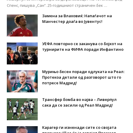
Спенс, пишува „Сан“. 25-годишниот страничен бек …
Замена за Влаховиќ: Напаѓачот на
Манчестер доаѓа во Јувентус!
УЕФА повторно се заканува со бојкот на
турнирите на ФИФА поради Инфантино
Мурињо бесен поради одлуката на Реал:
Протекоа детали од разговорот што го
потресе Мадрид!
Трансфер бомба во најва – Ливерпул
сака да се засили од Реал Мадрид!
Карагер ги изненади сите со својата