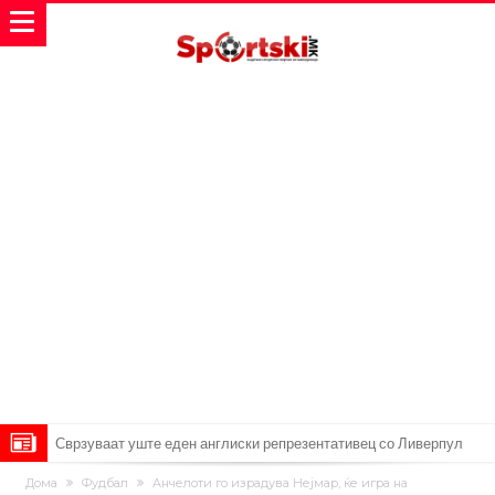
Сврзуваат уште еден англиски репрезентативец со Ливерпул
Замена за Влаховиќ: Напаѓачот на Манчестер доаѓа во Јувентус!
Дома
Фудбал
Aнчелоти го израдува Нејмар, ќе игра на