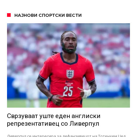
НАЈНОВИ СПОРТСКИ ВЕСТИ
Сврзуваат уште еден англиски
репрезентативец со Ливерпул
Ливерпул се интересира за дефанзивецот на Тотенхем Џед