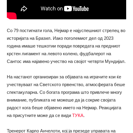
Со 79 постигнати гола, Нејмар е најуспешниот стрелец во
историјата на Бразил. Иако поголемиот дел од 2023
година имаше тешкотии поради повредата на предниот
крстен лигамент на левото колено, фудбалерот на
Сантос има најавено учество на својот четврти Мундијал.
На настанот организиран за објавата на играчите кои ќе
учествуваат на Светското првенство, атмосферата беше
спектакуларна. Со богата програма што привлече многу
внимание, публиката не можеше да ја сокрие својата
радост кога беше објавено името на Нејмар. Реакцијата
на присутните може да се види
ТУКА
.
Тренерот Карло Анчелоти, кој ја презеде управата на