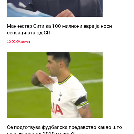
Манчестер Сити за 100 милиони евра ја носи
сензацијата од СП
10:00, 09 август
Се подготвува фудбалска предавство какво што
не е видено од 2010 година?