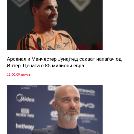
Арсенал и Манчестер Јунајтед сакаат напаѓач од
Интер: Цената е 85 милиони евра
11:00, 09 август