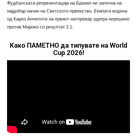
Фудбалската репрезентација на Бразил не започна на
најдобар начин на Светското првенство. Екипата водена
од Карло Анчелоти на првиот натпревар одигра нерешено
против Мароко со резултат 1:1.
Како ПАМЕТНО да типувате на World
Cup 2026!