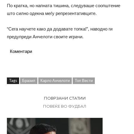
По кратка, но напната тишина, следуваше соопштение
што силно одекна меѓу репрезентативците.
“Сега научете како да додавате топка!”, наводно ги
предупреди Анчелоти своите играчи.
Коментари
Tags
Бразил
Карло Анчелоти
Топ Вести
ПОВРЗАНИ СТАТИИ
ПОВЕЌЕ ВО ФУДБАЛ