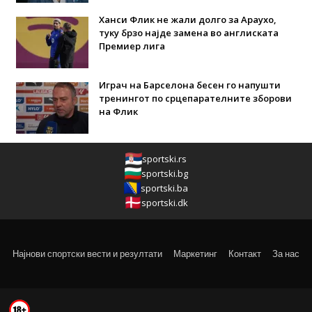
Ханси Флик не жали долго за Араухо,
туку брзо најде замена во англиската
Премиер лига
Играч на Барселона бесен го напушти
тренингот по срцепарателните зборови
на Флик
sportski.rs
sportski.bg
sportski.ba
sportski.dk
Најнови спортски вести и резултати
Маркетинг
Контакт
За нас