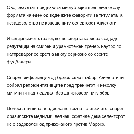
Овој резултат предизвика многубројни прашања околу
формата на еден од водечките фаворити за титулата, а
незадоволство не криеше ниту селекторот Анчелоти.
Италијанскиот стратег, кој во својата кариера создаде
репутација на смирен и урамнотежен тренер, наутро по
натпреварот се сретна многу сериозно со своите
фудбалери.
Според информации од бразилскиот табор, Анчелоти ги
собрал репрезентативците пред тренингот и неколку
минути ги надгледувал без да изговори ниту збор.
Целосна тишина владеела во кампот, а играчите, според
бразилските медиуми, веднаш сфатиле дека селекторот
не е задоволен од прикажаното против Мароко.