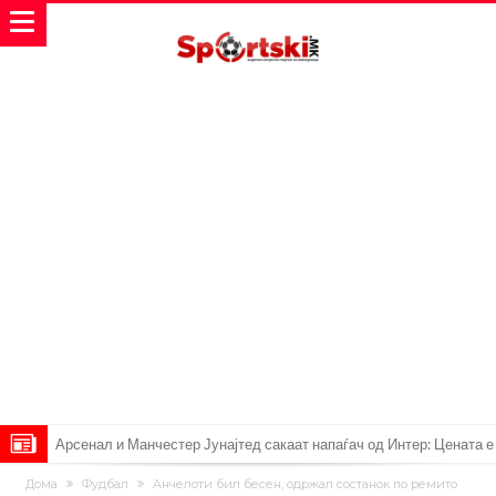
Арсенал и Манчестер Јунајтед сакаат напаѓач од Интер: Цената е
85 милиони евра
Манчестер Сити за 100 милиони евра ја носи сензацијата од СП
Дома
Фудбал
Aнчелоти бил бесен, одржал состанок по ремито