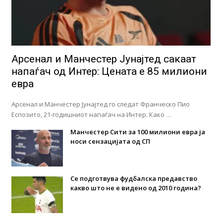
Арсенал и Манчестер Јунајтед сакаат
напаѓач од Интер: Цената е 85 милиони
евра
Арсенал и Манчестер Јунајтед го следат Франческо Пио
Еспозито, 21-годишниот напаѓач на Интер. Како …
Манчестер Сити за 100 милиони евра ја
носи сензацијата од СП
Се подготвува фудбалска предавство
какво што не е видено од 2010 година?