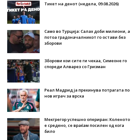
Тикет на денот (недела, 09.08.2026)
Само во Турција: Салах доби милиони, а
потоа градоначалникот го остави без
зборови
Зборови кои сите ги чекаа, Симеоне го
спореди Алварез со Гризман
Реал Мадрид ја прекинува потрагата по
нов играч за врска
Мекгрегор успешно опериран: Коленото
е средено, се враќам посилен од кога
било