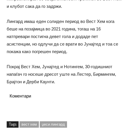
и клубот сака да го задржи.
Лингард имаш еден солиден период во Вест Хем кога
беше на позајмица во 2021 година, тогаш на 16
натпревари постигна девет гола и додаде пет
асистенции, но одлучи да се врати во Јунајтед и тоа се
покажа како погрешен период.
Покрај Вест Хем, Јунајтед и Нотингем, 30-годишниот
напаѓач го носеше дресот уште на Лестер, Бирмингем,
Брајтон и Дерби Каунти.
Коментари
Tags
вест хем
џеси лингард