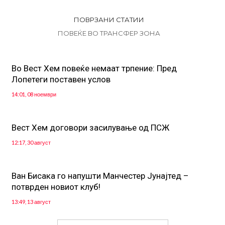
ПОВРЗАНИ СТАТИИ
ПОВЕЌЕ ВО ТРАНСФЕР ЗОНА
Во Вест Хем повеќе немаат трпение: Пред
Лопетеги поставен услов
14:01, 08 ноември
Вест Хем договори засилување од ПСЖ
12:17, 30 август
Ван Бисака го напушти Манчестер Јунајтед –
потврден новиот клуб!
13:49, 13 август