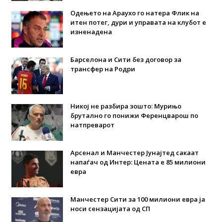
Одењето на Араухо го натера Флик на
итен потег, дури и управата на клубот е
изненадена
Барселона и Сити без договор за
трансфер на Родри
Никој не разбира зошто: Мурињо
брутално го понижи Ференцварош по
натпреварот
Арсенал и Манчестер Јунајтед сакаат
напаѓач од Интер: Цената е 85 милиони
евра
Манчестер Сити за 100 милиони евра ја
носи сензацијата од СП