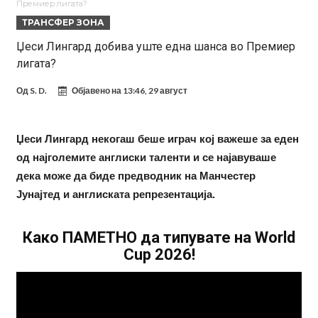
Премиер лигата?
откако даде гол
Лукаку заминува, Наполи носи замена од Арсенал
ТРАНСФЕР ЗОНА
Звезда на Реал зборува за тоа како е да се работи со Мурињо:
Џеси Лингард добива уште една шанса во Премиер
лигата?
Зборовите одекнаа низ Шпанија
Одењето на Араухо го натера Флик на итен потег, дури и управата
на клубот е изненадена
Барселона и Сити без договор за трансфер на Родри
Од
S. D.
Објавено на
13:46, 29 август
Никој не разбира зошто: Мурињо брутално го понижи
Ференцварош по натпреварот
Арсенал и Манчестер Јунајтед сакаат напаѓач од Интер: Цената е
Џеси Лингард некогаш беше играч кој важеше за еден
од најголемите англиски таленти и се најавуваше
85 милиони евра
Манчестер Сити за 100 милиони евра ја носи сензацијата од СП
дека може да биде предводник на Манчестер
Се подготвува фудбалска предавство какво што не е видено од
Јунајтед и англиската репрезентација.
2010 година?
Како ПАМЕТНО да типувате на World
Cup 2026!