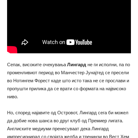
Сепак, високите очекувања
Лингард
не ги исполни, па по
променливиот период во Манчестер Јунајтед се пресели
во Нотингем Форест каде што исто така не се прослави и
пропушти прилика да се врати со формата на највисоко
ниво.
Но, според најавите од Островот, Лингард сега би можел
да добие нова шанса во друг клуб од Премиер лигата.
Англиските медиуми пренесуваат дека Лингард
импресионирал со својата желба и тренинзи во Вест Хем