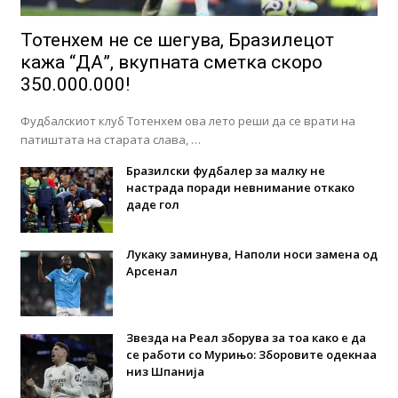
Тотенхем не се шегува, Бразилецот
кажа “ДА”, вкупната сметка скоро
350.000.000!
Фудбалскиот клуб Тотенхем ова лето реши да се врати на
патиштата на старата слава, …
Бразилски фудбалер за малку не
настрада поради невнимание откако
даде гол
Лукаку заминува, Наполи носи замена од
Арсенал
Звезда на Реал зборува за тоа како е да
се работи со Мурињо: Зборовите одекнаа
низ Шпанија