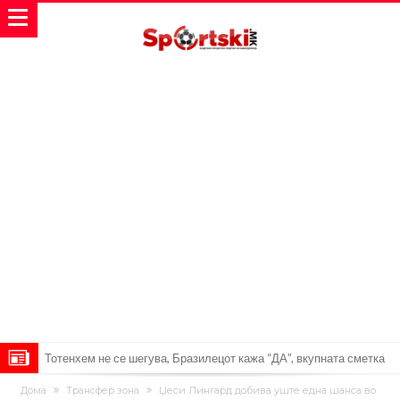
Тотенхем не се шегува, Бразилецот кажа “ДА”, вкупната сметка
скоро 350.000.000!
Бразилски фудбалер за малку не настрада поради невнимание
Дома
Трансфер зона
Џеси Лингард добива уште една шанса во