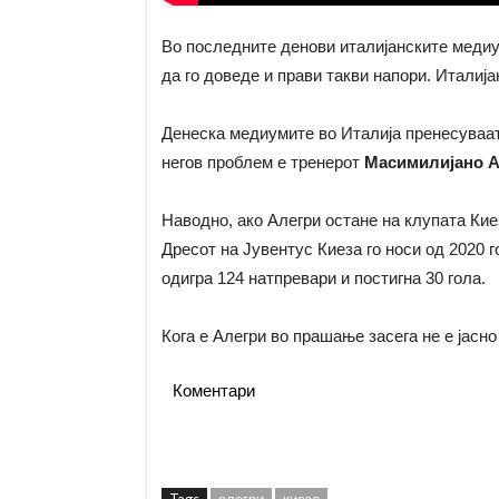
Во последните денови италијанските меди
да го доведе и прави такви напори. Италиј
Денеска медиумите во Италија пренесуваа
негов проблем е тренерот
Масимилијано А
Наводно, ако Алегри остане на клупата Киез
Дресот на Јувентус Киеза го носи од 2020 г
одигра 124 натпревари и постигна 30 гола.
Кога е Алегри во прашање засега не е јасно
Коментари
Tags
алегри
киеза