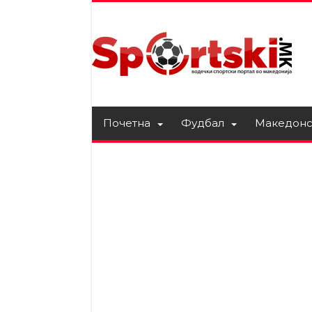
Почетна
Фудбал
Македонс