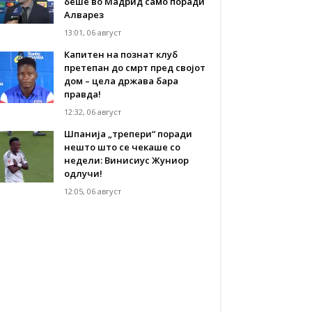
беше во Мадрид само поради
Алварез
13:01, 06 август
Капитен на познат клуб
претепан до смрт пред својот
дом – цела држава бара
правда!
12:32, 06 август
Шпанија „трепери“ поради
нешто што се чекаше со
недели: Винисиус Жуниор
одлучи!
12:05, 06 август