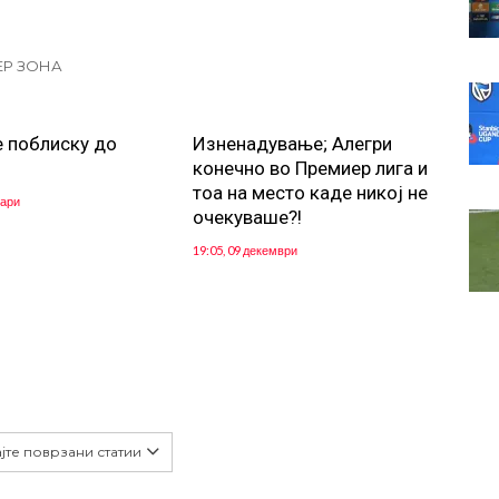
ЕР ЗОНА
е поблиску до
Изненадување; Алегри
конечно во Премиер лига и
тоа на место каде никој не
уари
очекуваше?!
19:05, 09 декември
јте поврзани статии