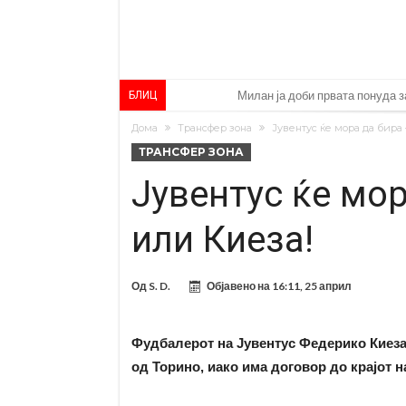
Милан ја доби првата понуда з
БЛИЦ
Италијански петтолигаш добив
Дома
Трансфер зона
Јувентус ќе мора да бира
ТРАНСФЕР ЗОНА
Голем удар за Барселона: Хер
Јувентус ќе мор
Фотографија од авион ги воод
Потресни сцени на погребот на
или Киеза!
(ВИДЕО) Голема трагедија: Гр
Барселона подготвува „кражба
Од
S. D.
Објавено на
16:11, 25 април
Капитен на познат клуб претеп
Шпанија „трепери“ поради неш
Фудбалерот на Јувентус Федерико Киеза
од Торино, иако има договор до крајот н