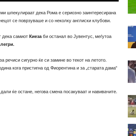
уми шпекулираат дека Рома е сериозно заинтересирана
анецот се поврзуваше и со неколку англиски клубови.
т дека самиот
Киеза
би останал во Јувентус, меѓутоа
легри.
а речиси сигурно ќе си замине во текот на летото.
одина кога пристигна од Фиорентина и за „старата дама“
 дали ќе остане, негова смена посакуваат и навивачите.