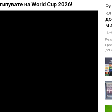
ипувате на World Cup 2026!
Ре
кл
до
ми
16:40
Реа
про
ден