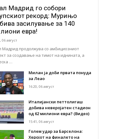
ал Мадрид го собори
упскиот рекорд: Мурињо
бива засилување за 140
лиони евра!
, 06 август
л Мадрид продолжува со амбициозниот
ект за создавање на тимот на иднината, а
еска …
Милан ја доби првата понуда
за Леао
16:20, 06 август
Италијански петтолигаш
добива неверојатен стадион
од 62 милиони евра? (Видео)
15:41, 06 август
Голем удар за Барселона:
Херојот на финалето на