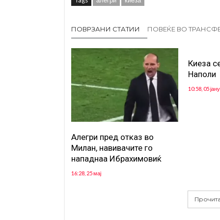
ПОВРЗАНИ СТАТИИ
ПОВЕЌЕ ВО ТРАНСФ
Киеза с
Наполи
10:58, 05 јан
Алегри пред отказ во
Милан, навивачите го
нападнаа Ибрахимовиќ
16:28, 25 мај
Прочита