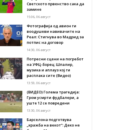
Светското првенство сака да
замине
15:06, 06 август
Фотографија од авион ги
воодушеви навивачите на
Реал: Стигнува во Мадрид за
потпис на договор
14:30, 06 август
Потресни сцени на погребот
на УФЦ-борец: Шпалир,
музика и аплауз кој ги
расплака сите (Видео)
13:59, 06 август
(ВИДЕО) Голема трагедија:
Гром усмрти фудбалери, а
уште 12 се повредени
13:30, 06 август
Барселона подготвува
„кражба на векот“: Деко не