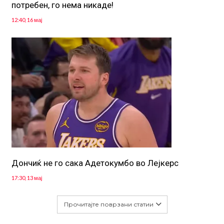
потребен, го нема никаде!
12:40, 16 мај
Дончиќ не го сака Адетокумбо во Лејкерс
17:30, 13 мај
Прочитајте поврзани статии