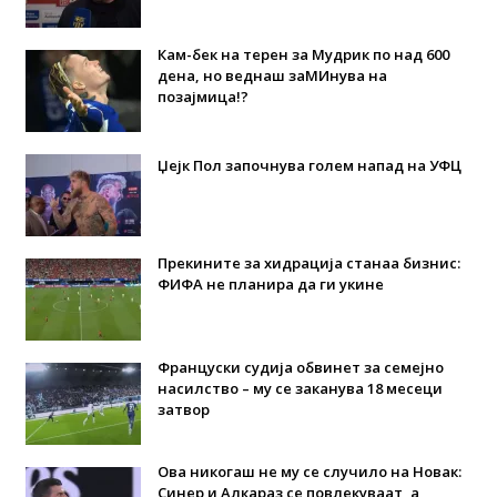
Кам-бек на терен за Мудрик по над 600
дена, но веднаш заМИнува на
позајмица!?
Џејк Пол започнува голем напад на УФЦ
Прекините за хидрација станаа бизнис:
ФИФА не планира да ги укине
Француски судија обвинет за семејно
насилство – му се заканува 18 месеци
затвор
Ова никогаш не му се случило на Новак:
Синер и Алкараз се повлекуваат, а