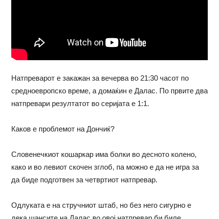
Натпреварот е закажан за вечерва во 21:30 часот по
средноевропско време, а домаќин е Далас. По првите два
натпревари резултатот во серијата е 1:1.
Каков е проблемот на Дончиќ?
Словенечкиот кошаркар има болки во десното колено,
како и во левиот скочен зглоб, па можно е да не игра за
да биде подготвен за четвртиот натпревар.
Одлуката е на стручниот штаб, но без него сигурно е
дека шансите на Далас во овој натпревар би биле