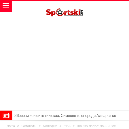
Зборови кои сите ги чекаа, Симеоне го спореди Алварез со
Гризман
Реал Мадрид ја прекинува потрагата по нов играч за врска
Дома
Останати
Кошарка
НБА
Шок за Далас: Дончиќ се