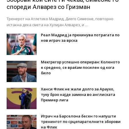
спореди Алварез со Гризман
Тренерот на Атлетико Мадрид, Диего Симеоне, повторно
истакна дека смета на Хулијан Алварез, и …
Реал Мадрид ја прекинува потрагата по
нов играч за врска
Мекгрегор успешно опериран: Коленото
е средено, се враќам посилен од кога
било
Ханси Флик не жали долго за Араухо,
туку брзо најде замена во англиската
Премиер лига
Играч на Барселона бесен го напушти
тренингот по срцепарателните зборови
на Флик