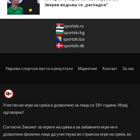
Зверев веднаш се „распадна“
sportski.rs
sportski.bg
sportski.ba
sportski.dk
Најнови спортски вести и резултати
Маркетинг
Контакт
За нас
Учество во игри на среќа е дозволено за лица со 18+ години. Играј
одговорно!
Согласно Законот за игрите на среќа и за забавните игри не е
дозволено физичко лице да учествува во странски игри на среќа, во