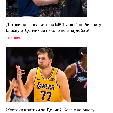
Детали од гласањето за МВП: Јокиќ не бил ниту
блиску, а Дончиќ за никого не е најдобар!
15:01, 18 мај
Жестоки критики за Дончиќ: Кога е најмногу